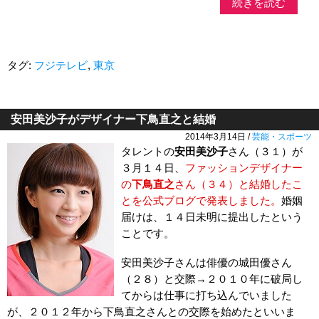
続きを読む
タグ:
フジテレビ
,
東京
安田美沙子がデザイナー下鳥直之と結婚
2014年3月14日 /
芸能・スポーツ
タレントの
安田美沙子
さん（３１）が
３月１４日、
ファッションデザイナー
の
下鳥直之
さん（３４）と結婚したこ
とを公式ブログで発表しました。
婚姻
届けは、１４日未明に提出したという
ことです。
安田美沙子さんは俳優の城田優さん
（２８）と交際→２０１０年に破局し
てからは仕事に打ち込んでいました
が、２０１２年から下鳥直之さんとの交際を始めたといいま