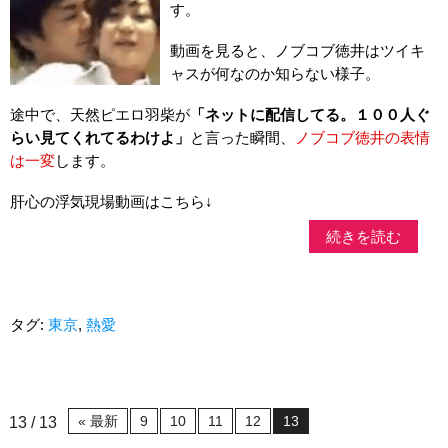
す。
動画を見ると、ノブコブ徳井はツイキ
ャスが何なのか知らない様子。
途中で、天然ピエロ羽柴が
「ネットに配信してる。１００人ぐ
らい見てくれてるわけよ」
と言った瞬間、
ノブコブ徳井の表情
は一変
します。
肝心の浮気現場動画はこちら↓
続きを読む
タグ:
東京
,
熱愛
« 最新
9
10
11
12
13
13 / 13