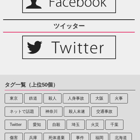
ツイッター
タグ一覧（上位50個）
東京
鉄道
殺人
人身事故
大阪
火事
ネットで話題
神奈川
殺人未遂
交通事故
Twitter
愛知
自殺
埼玉
火災
千葉
傷害
兵庫
死体遺棄
事件
福岡
北海道