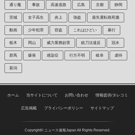
通り魔
事故
高速道路
広島
京都
静岡
茨城
女子高生
炎上
強盗
過失運転致死傷
動画
少年犯罪
窃盗
これはひどい
暴行
栃木
岡山
威力業務妨害
銃刀法違反
冠水
群馬
爆発
感染症
行方不明
岐阜
虐待
新潟
ホーム
当サイトについて
お問い合わせ
情報提供/タレコミ
広告掲載
プライバシーポリシー
サイトマップ
Copyright© ニュース速報Japan All Rights Reserved.