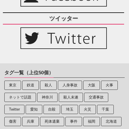
ツイッター
タグ一覧（上位50個）
東京
鉄道
殺人
人身事故
大阪
火事
ネットで話題
神奈川
殺人未遂
交通事故
Twitter
愛知
自殺
埼玉
火災
千葉
傷害
兵庫
死体遺棄
事件
福岡
北海道