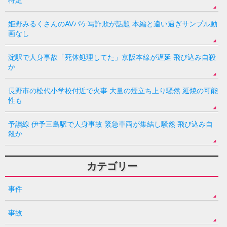
姫野みるくさんのAVパケ写詐欺が話題 本編と違い過ぎサンプル動
画なし
淀駅で人身事故「死体処理してた」京阪本線が遅延 飛び込み自殺
か
長野市の松代小学校付近で火事 大量の煙立ち上り騒然 延焼の可能
性も
予讃線 伊予三島駅で人身事故 緊急車両が集結し騒然 飛び込み自
殺か
カテゴリー
事件
事故