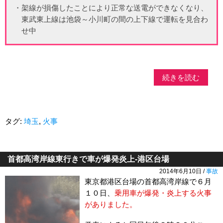
・架線が損傷したことにより正常な送電ができなくなり、
東武東上線は池袋～小川町の間の上下線で運転を見合わ
せ中
続きを読む
タグ:
埼玉
,
火事
首都高湾岸線東行きで車が爆発炎上-港区台場
2014年6月10日 /
事故
東京都港区台場の首都高湾岸線で６月
１０日、
乗用車が爆発・炎上する火事
がありました。