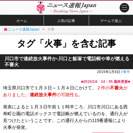
ホーム
人気の記事
ゲームで遊ぶ
ニュース速報Japan
火事
タグ「火事」を含む記事
川口市で連続放火事件か-川口と飯塚で電話帳や車が燃える
不審火
2015年1月4日 /
事件
■
2015/1/4 14：05
最終更新■
埼玉県川口市で１月３日～１月４日にかけて、
２件の
不審火
が
ありました。
連続放火事件
の可能性も。
発表によると１月３日午前１１時半ころ、川口市川口にある西
寿町公園の電話ボックスで電話帳が燃えているのを、通行人が
見つけたということです。この通行人からの119番通報により
火事が発覚。