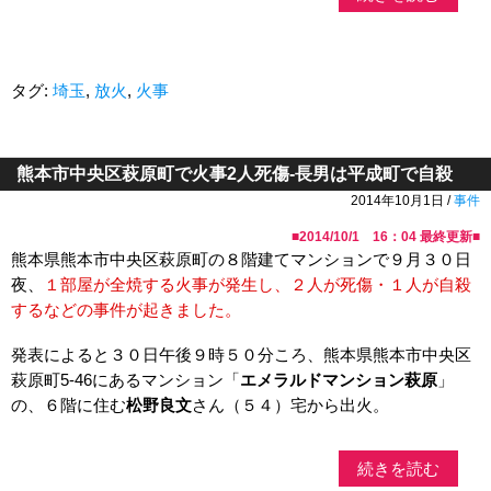
タグ:
埼玉
,
放火
,
火事
熊本市中央区萩原町で火事2人死傷-長男は平成町で自殺
2014年10月1日 /
事件
■
2014/10/1 16：04
最終更新■
熊本県熊本市中央区萩原町の８階建てマンションで９月３０日
夜、
１部屋が全焼する火事が発生し、２人が死傷・１人が自殺
するなどの事件が起きました。
発表によると３０日午後９時５０分ころ、熊本県熊本市中央区
萩原町5-46にあるマンション「
エメラルドマンション萩原
」
の、６階に住む
松野良文
さん（５４）宅から出火。
続きを読む