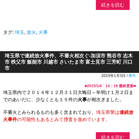
続きを読む
タグ:
埼玉
,
放火
,
火事
埼玉県で連続放火事件、不審火相次ぐ-加須市 熊谷市 志木
市 秩父市 飯能市 川越市 さいたま市 富士見市 三芳町 川口
市
2015年1月3日 /
事件
■
2015/1/4 14：18
最終更新■
埼玉県内で２０１４年１２月３１日大晦日～年明け１月２日ま
でのあいだに、少なくとも１５件の
火事
が相次ぎました。
不審火とみられるものも多く含まれており、
埼玉県警は
連続放
火事件
の可能性もあるとみて捜査を進めています。
続きを読む