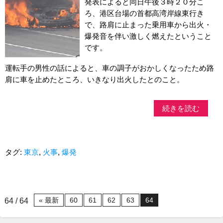
発表によると同日午後３時２０分こ
ろ、港区台場の首都高湾岸線東行き
で、路肩に止まった乗用車から出火・
爆発音を伴い激しく燃えたということ
です。
運転手の男性の話によると、車の調子がおかしくなったため路
肩に車を止めたところ、いきなり出火したとのこと。
続きを読む
タグ:
東京
,
火事
,
爆発
« 最新
60
61
62
63
64
64 / 64