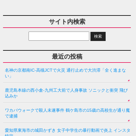
サイト内検索
最近の投稿
名神の京都南IC-高槻JCTで火災 通行止めで大渋滞「全く進まな
い」
鹿児島本線の西小倉-九州工大前で人身事故 ソニックと衝突 飛び
込みか
ワカバウォークで殺人未遂事件 鶴ケ島市の15歳の高校生が通り魔
で逮捕
愛知県東海市の城田かずき 女子中学生の暴行動画で炎上 インスタ
特定