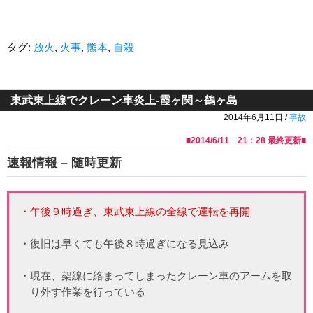
タグ:
放火
,
火事
,
熊本
,
自殺
東武東上線でクレーン車炎上-霞ヶ関～鶴ヶ島
2014年6月11日 /
事故
■
2014/6/11 21：28
最終更新■
速報情報 – 随時更新
・午後９時過ぎ、東武東上線の全線で運転を再開
・復旧は早くても午後８時過ぎになる見込み
・現在、架線に絡まってしまったクレーン車のアームを取
り外す作業を行っている