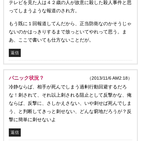
テレビを見た人は４２歳の人が故意に殺した殺人事件と思
ってしまうような報道のされ方。
もう既に１回報道してんだから、正当防衛なのかそうじゃ
ないのかはっきりするまで放っといてやれって思う。ま
あ、ここで書いても仕方ないことだが。
返信
パニック状況？
（2013/11/6 AM2:18）
冷静ならば、相手が死んでしまう過剰行動回避するだろ
な！刺されて、それ以上刺される阻止として反撃かな、俺
ならば、反撃に、さしかえさない、いや刺せば死んでしま
う、と判断してきっと刺せない、どんな窮地だろうが？反
撃に簡単に刺せないよ
返信