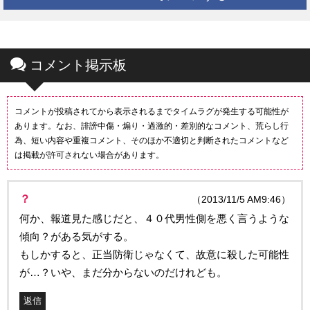
コメント掲示板
コメントが投稿されてから表示されるまでタイムラグが発生する可能性が
あります。なお、誹謗中傷・煽り・過激的・差別的なコメント、荒らし行
為、短い内容や重複コメント、そのほか不適切と判断されたコメントなど
は掲載が許可されない場合があります。
？
（2013/11/5 AM9:46）
何か、報道見た感じだと、４０代男性側を悪く言うような
傾向？がある気がする。
もしかすると、正当防衛じゃなくて、故意に殺した可能性
が…？いや、まだ分からないのだけれども。
返信