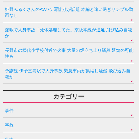
姫野みるくさんのAVパケ写詐欺が話題 本編と違い過ぎサンプル動
画なし
淀駅で人身事故「死体処理してた」京阪本線が遅延 飛び込み自殺
か
長野市の松代小学校付近で火事 大量の煙立ち上り騒然 延焼の可能
性も
予讃線 伊予三島駅で人身事故 緊急車両が集結し騒然 飛び込み自
殺か
カテゴリー
事件
事故