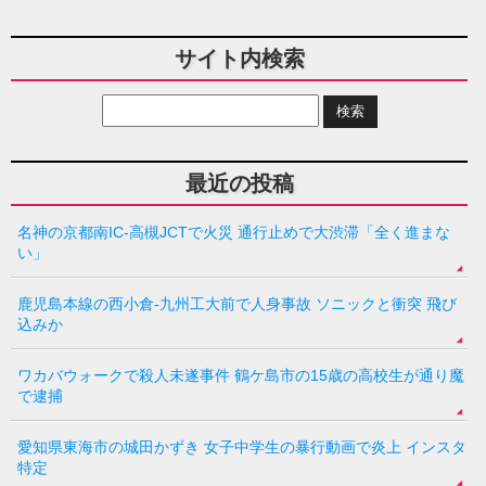
サイト内検索
最近の投稿
名神の京都南IC-高槻JCTで火災 通行止めで大渋滞「全く進まな
い」
鹿児島本線の西小倉-九州工大前で人身事故 ソニックと衝突 飛び
込みか
ワカバウォークで殺人未遂事件 鶴ケ島市の15歳の高校生が通り魔
で逮捕
愛知県東海市の城田かずき 女子中学生の暴行動画で炎上 インスタ
特定