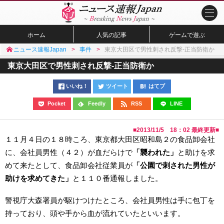
ホーム
人気の記事
ゲームで遊ぶ
ニュース速報Japan
事件
東京大田区で男性刺され反撃-正当防衛か
東京大田区で男性刺され反撃-正当防衛か
いいね！
ツイート
はてブ
Pocket
Feedly
RSS
LINE
■
2013/11/5 18：02
最終更新■
１１月４日の１８時ころ、東京都大田区昭和島２の食品卸会社
に、会社員男性（４２）が血だらけで
「襲われた」
と助けを求
めて来たとして、食品卸会社従業員が
「公園で刺された男性が
助けを求めてきた」
と１１０番通報しました。
警視庁大森署員が駆けつけたところ、会社員男性は手に包丁を
持っており、頭や手から血が流れていたといいます。