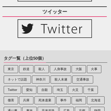
ツイッター
タグ一覧（上位50個）
東京
鉄道
殺人
人身事故
大阪
火事
ネットで話題
神奈川
殺人未遂
交通事故
Twitter
愛知
自殺
埼玉
火災
千葉
傷害
兵庫
死体遺棄
事件
福岡
北海道
通り魔
事故
高速道路
広島
京都
静岡