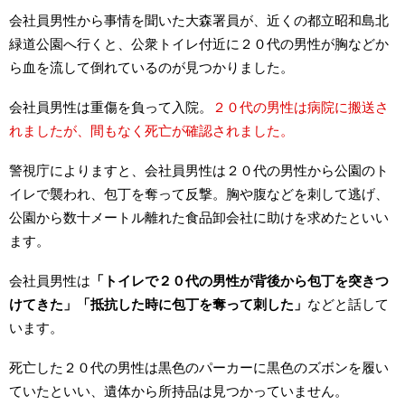
会社員男性から事情を聞いた大森署員が、近くの都立昭和島北
緑道公園へ行くと、公衆トイレ付近に２０代の男性が胸などか
ら血を流して倒れているのが見つかりました。
会社員男性は重傷を負って入院。
２０代の男性は病院に搬送さ
れましたが、間もなく死亡が確認されました。
警視庁によりますと、会社員男性は２０代の男性から公園のト
イレで襲われ、包丁を奪って反撃。胸や腹などを刺して逃げ、
公園から数十メートル離れた食品卸会社に助けを求めたといい
ます。
会社員男性は
「トイレで２０代の男性が背後から包丁を突きつ
けてきた」「抵抗した時に包丁を奪って刺した」
などと話して
います。
死亡した２０代の男性は黒色のパーカーに黒色のズボンを履い
ていたといい、遺体から所持品は見つかっていません。