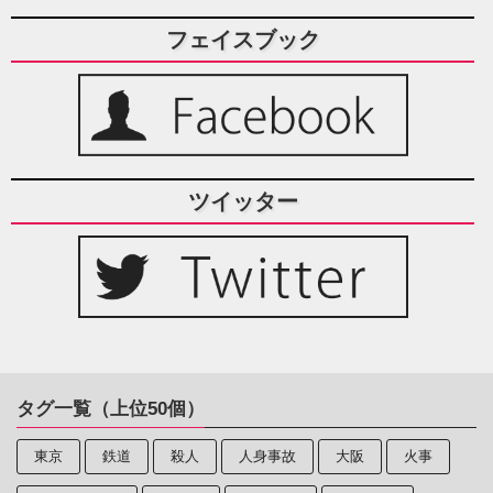
フェイスブック
ツイッター
タグ一覧（上位50個）
東京
鉄道
殺人
人身事故
大阪
火事