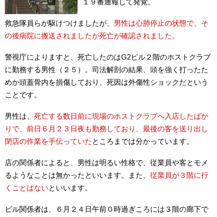
１９番通報して発覚。
救急隊員らが駆けつけましたが、
男性は心肺停止の状態で、そ
の後病院に搬送されましたが死亡が確認されました。
警視庁によりますと、死亡したのはG2ビル２階のホストクラブ
に勤務する男性（２５）。司法解剖の結果、頭を強く打ったた
めか頭蓋骨内を損傷しており、死因は外傷性ショックだという
ことです。
男性は、
死亡する数日前に現場のホストクラブへ入店したばか
りで、前日６月２３日夜も勤務しており、最後の客を送り出し
閉店の作業を手伝っていた
ところまでは分かっています。
店の関係者によると、男性は明るい性格で、従業員や客とモメ
るようなことは無かったといいます。また、
従業員が３階に行
くことはない
といいます。
ビル関係者は、６月２４日午前０時過ぎころには３階の廊下で