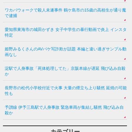
ワカバウォークで殺人未遂事件 鶴ケ島市の15歳の高校生が通り魔
で逮捕
愛知県東海市の城田かずき 女子中学生の暴行動画で炎上 インスタ
特定
姫野みるくさんのAVパケ写詐欺が話題 本編と違い過ぎサンプル動
画なし
淀駅で人身事故「死体処理してた」京阪本線が遅延 飛び込み自殺
か
長野市の松代小学校付近で火事 大量の煙立ち上り騒然 延焼の可能
性も
予讃線 伊予三島駅で人身事故 緊急車両が集結し騒然 飛び込み自
殺か
カテゴリー