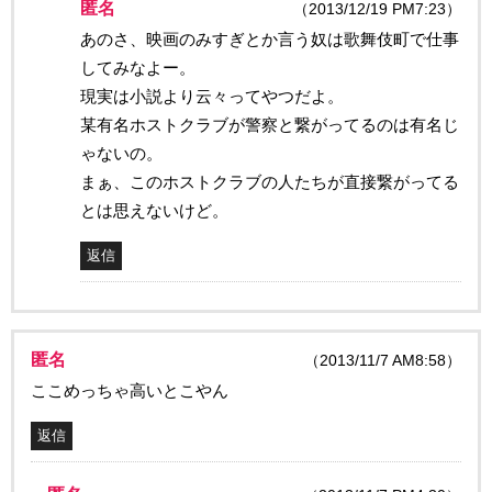
匿名
（2013/12/19 PM7:23）
あのさ、映画のみすぎとか言う奴は歌舞伎町で仕事
してみなよー。
現実は小説より云々ってやつだよ。
某有名ホストクラブが警察と繋がってるのは有名じ
ゃないの。
まぁ、このホストクラブの人たちが直接繋がってる
とは思えないけど。
返信
匿名
（2013/11/7 AM8:58）
ここめっちゃ高いとこやん
返信