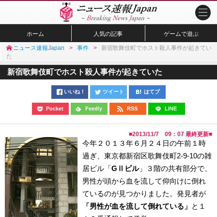
ホーム
人気の記事
ゲームで遊ぶ
ニュース速報Japan
事件
新宿歌舞伎町でホスト殺人事件が起きてい
た
新宿歌舞伎町でホスト殺人事件が起きていた
いいね！
ツイート
はてブ
Pocket
Feedly
RSS
LINE
■
2013/11/7 09：07
最終更新■
今年２０１３年６月２４日の午前１時
過ぎ、東京都新宿区歌舞伎町2-9-10の雑
居ビル「
GⅡビル
」３階の共有部分で、
男性が頭から血を流して仰向けに倒れ
ているのが見つかりました。発見者が
「男性が血を流して倒れている」
と１