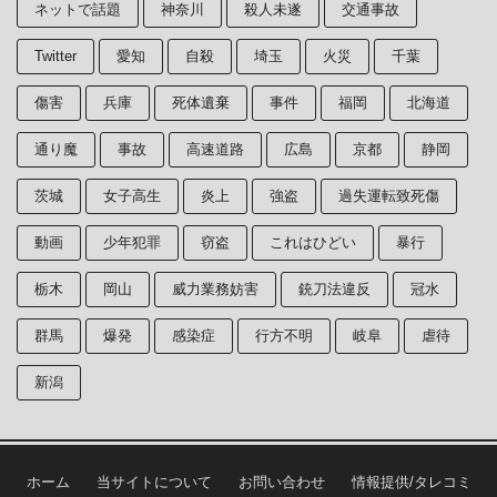
ネットで話題
神奈川
殺人未遂
交通事故
Twitter
愛知
自殺
埼玉
火災
千葉
傷害
兵庫
死体遺棄
事件
福岡
北海道
通り魔
事故
高速道路
広島
京都
静岡
茨城
女子高生
炎上
強盗
過失運転致死傷
動画
少年犯罪
窃盗
これはひどい
暴行
栃木
岡山
威力業務妨害
銃刀法違反
冠水
群馬
爆発
感染症
行方不明
岐阜
虐待
新潟
ホーム
当サイトについて
お問い合わせ
情報提供/タレコミ