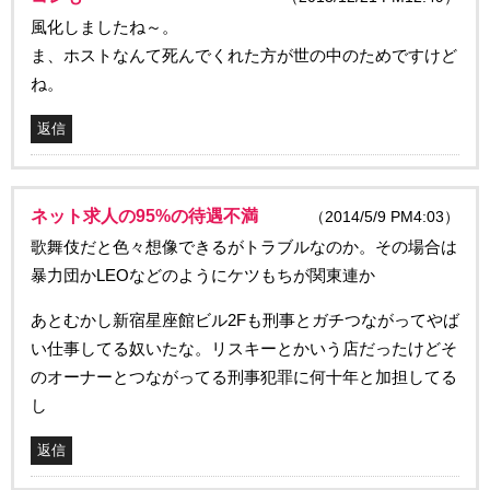
風化しましたね～。
ま、ホストなんて死んでくれた方が世の中のためですけど
ね。
返信
ネット求人の95%の待遇不満
（2014/5/9 PM4:03）
歌舞伎だと色々想像できるがトラブルなのか。その場合は
暴力団かLEOなどのようにケツもちが関東連か
あとむかし新宿星座館ビル2Fも刑事とガチつながってやば
い仕事してる奴いたな。リスキーとかいう店だったけどそ
のオーナーとつながってる刑事犯罪に何十年と加担してる
し
返信