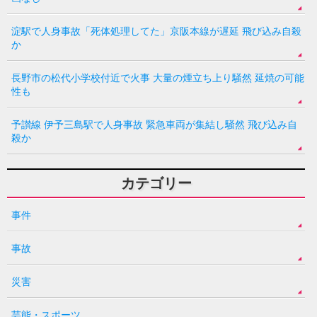
淀駅で人身事故「死体処理してた」京阪本線が遅延 飛び込み自殺
か
長野市の松代小学校付近で火事 大量の煙立ち上り騒然 延焼の可能
性も
予讃線 伊予三島駅で人身事故 緊急車両が集結し騒然 飛び込み自
殺か
カテゴリー
事件
事故
災害
芸能・スポーツ