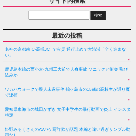
サイト内検索
最近の投稿
名神の京都南IC-高槻JCTで火災 通行止めで大渋滞「全く進まな
い」
鹿児島本線の西小倉-九州工大前で人身事故 ソニックと衝突 飛び
込みか
ワカバウォークで殺人未遂事件 鶴ケ島市の15歳の高校生が通り魔
で逮捕
愛知県東海市の城田かずき 女子中学生の暴行動画で炎上 インスタ
特定
姫野みるくさんのAVパケ写詐欺が話題 本編と違い過ぎサンプル動
画なし