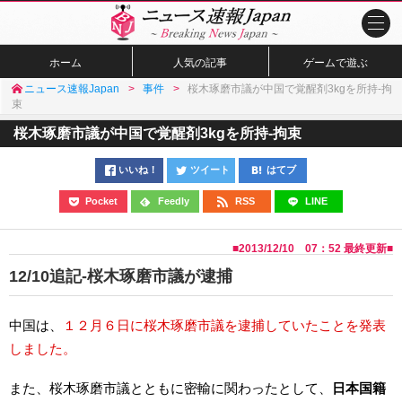
ホーム
人気の記事
ゲームで遊ぶ
ニュース速報Japan
事件
桜木琢磨市議が中国で覚醒剤3kgを所持-拘
束
桜木琢磨市議が中国で覚醒剤3kgを所持-拘束
いいね！
ツイート
はてブ
Pocket
Feedly
RSS
LINE
■
2013/12/10 07：52
最終更新■
12/10追記-桜木琢磨市議が逮捕
中国は、
１２月６日に桜木琢磨市議を逮捕していたことを発表
しました。
また、桜木琢磨市議とともに密輸に関わったとして、
日本国籍