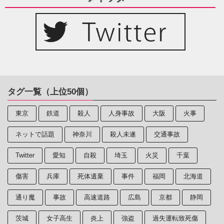
タグ一覧（上位50個）
東京
鉄道
殺人
人身事故
大阪
火事
ネットで話題
神奈川
殺人未遂
交通事故
Twitter
愛知
自殺
埼玉
火災
千葉
傷害
兵庫
死体遺棄
事件
福岡
北海道
通り魔
事故
高速道路
広島
京都
静岡
茨城
女子高生
炎上
強盗
過失運転致死傷