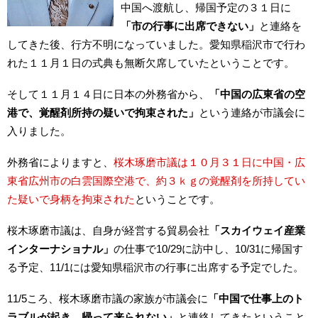
中国へ渡航し、帰国予定の３１日に
「市の行事に出席できない」
と連絡を
してきた後、行方不明になっていました。愛知県稲沢市で行わ
れた１１月１日の式典も無断欠席していたということです。
そして１１月１４日に日本の外務省から、
「中国の広東省の空
港で、覚醒剤所持の疑いで拘束された」
という連絡が市議会に
入りました。
外務省によりますと、
桜木琢磨市議は１０月３１日に中国・広
東省広州市の白雲国際空港で、約３ｋｇの覚醒剤を所持してい
た疑いで身柄を拘束された
ということです。
桜木琢磨市議は、自身が経営する貿易会社
「スカイウェイ産業
インターナショナル」
の仕事で10/29に訪中し、10/31に帰国す
る予定、11/1には愛知県稲沢市の行事に出席する予定でした。
11/5ころ、桜木琢磨市議の家族が市議会に
「中国で仕事上のト
ラブルが起き、帰って来られない」
と連絡してきたということ