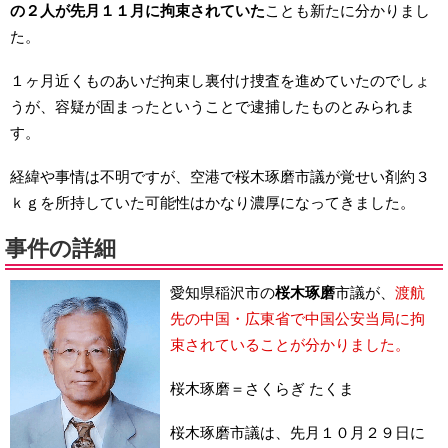
の２人が先月１１月に拘束されていた
ことも新たに分かりまし
た。
１ヶ月近くものあいだ拘束し裏付け捜査を進めていたのでしょ
うが、容疑が固まったということで逮捕したものとみられま
す。
経緯や事情は不明ですが、空港で桜木琢磨市議が覚せい剤約３
ｋｇを所持していた可能性はかなり濃厚になってきました。
事件の詳細
愛知県稲沢市の
桜木琢磨
市議が、
渡航
先の中国・広東省で中国公安当局に拘
束されていることが分かりました。
桜木琢磨＝さくらぎ たくま
桜木琢磨市議は、先月１０月２９日に