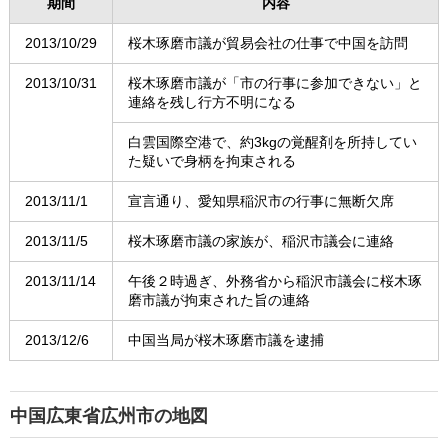
期間
内容
2013/10/29
桜木琢磨市議が貿易会社の仕事で中国を訪問
2013/10/31
桜木琢磨市議が「市の行事に参加できない」と
連絡を残し行方不明になる
白雲国際空港で、約3kgの覚醒剤を所持してい
た疑いで身柄を拘束される
2013/11/1
宣言通り、愛知県稲沢市の行事に無断欠席
2013/11/5
桜木琢磨市議の家族が、稲沢市議会に連絡
2013/11/14
午後２時過ぎ、外務省から稲沢市議会に桜木琢
磨市議が拘束された旨の連絡
2013/12/6
中国当局が桜木琢磨市議を逮捕
中国広東省広州市の地図