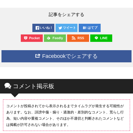
記事をシェアする
いいね！
ツイート
はてブ
Pocket
Feedly
RSS
LINE
Facebookでシェアする
コメント掲示板
コメントが投稿されてから表示されるまでタイムラグが発生する可能性が
あります。なお、誹謗中傷・煽り・過激的・差別的なコメント、荒らし行
為、短い内容や重複コメント、そのほか不適切と判断されたコメントなど
は掲載が許可されない場合があります。