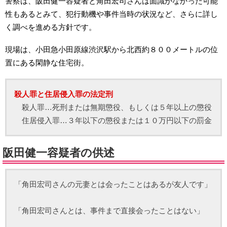
警察は、阪田健一容疑者と角田宏司さんは面識がなかった可能
性もあるとみて、犯行動機や事件当時の状況など、さらに詳し
く調べを進める方針です。
現場は、小田急小田原線渋沢駅から北西約８００メートルの位
置にある閑静な住宅街。
殺人罪と住居侵入罪の法定刑
殺人罪…死刑または無期懲役、もしくは５年以上の懲役
住居侵入罪…３年以下の懲役または１０万円以下の罰金
阪田健一容疑者の供述
「角田宏司さんの元妻とは会ったことはあるが友人です」
「角田宏司さんとは、事件まで直接会ったことはない」