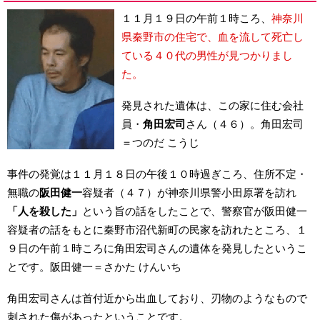
１１月１９日の午前１時ころ、
神奈川
県秦野市の住宅で、血を流して死亡し
ている４０代の男性が見つかりまし
た。
発見された遺体は、この家に住む会社
員・
角田宏司
さん（４６）。角田宏司
＝つのだ こうじ
事件の発覚は１１月１８日の午後１０時過ぎころ、住所不定・
無職の
阪田健一
容疑者（４７）が神奈川県警小田原署を訪れ
「人を殺した」
という旨の話をしたことで、警察官が阪田健一
容疑者の話をもとに秦野市沼代新町の民家を訪れたところ、１
９日の午前１時ころに角田宏司さんの遺体を発見したというこ
とです。阪田健一＝さかた けんいち
角田宏司さんは首付近から出血しており、刃物のようなもので
刺された傷があったということです。