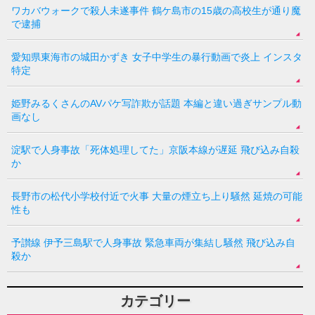
ワカバウォークで殺人未遂事件 鶴ケ島市の15歳の高校生が通り魔
で逮捕
愛知県東海市の城田かずき 女子中学生の暴行動画で炎上 インスタ
特定
姫野みるくさんのAVパケ写詐欺が話題 本編と違い過ぎサンプル動
画なし
淀駅で人身事故「死体処理してた」京阪本線が遅延 飛び込み自殺
か
長野市の松代小学校付近で火事 大量の煙立ち上り騒然 延焼の可能
性も
予讃線 伊予三島駅で人身事故 緊急車両が集結し騒然 飛び込み自
殺か
カテゴリー