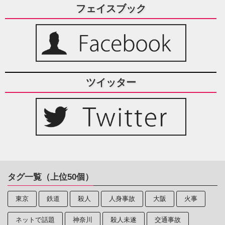
フェイスブック
ツイッター
タグ一覧（上位50個）
東京
鉄道
殺人
人身事故
大阪
火事
ネットで話題
神奈川
殺人未遂
交通事故