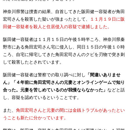
神奈川県警は捜査の結果、自首してきた阪田健一容疑者が角田
宏司さんを殺害した疑いが強まったとして、
１１月１９日に阪
田健一容疑者を殺人と住居侵入の容疑で逮捕しました。
阪田健一容疑者は１１月１５日の午後５時半ころ、神奈川県秦
野市にある角田宏司さん宅に侵入し、同日１５日の午後１０時
ころ、自宅に帰宅してきた角田宏司さんのクビを刃物で突き刺
して殺害したとされています。
阪田健一容疑者は警察での取り調べに対し
「間違いありませ
ん」「４年前に角田宏司さんの元妻とオンラインゲームで知り
合った。元妻を苦しめているのが我慢ならなかった」
などと話
し、容疑を認めているということです。
また、
角田宏司さんと元妻の間には金銭トラブルがあったとい
うことも新たに分かっています。