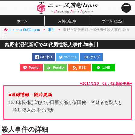
ホーム
人気の記事
ゲームで遊ぶ
ニュース速報Japan
事件
秦野市沼代新町で40代男性殺人事件-神奈
川
秦野市沼代新町で40代男性殺人事件-神奈川
いいね！
ツイート
はてブ
Pocket
Feedly
RSS
LINE
■
2014/1/20 02：02
最終更新■
■速報情報 – 随時更新
12/9速報-横浜地検小田原支部が阪田健一容疑者を殺人と
住居侵入の罪で起訴
殺人事件の詳細