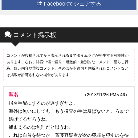
Facebookでシェアする
コメント掲示板
コメントが投稿されてから表示されるまでタイムラグが発生する可能性が
あります。なお、誹謗中傷・煽り・過激的・差別的なコメント、荒らし行
為、短い内容や重複コメント、そのほか不適切と判断されたコメントなど
は掲載が許可されない場合があります。
匿名
（2013/11/26 PM5:46）
指名手配にするのが遅すぎだよ。
海外は無いにしても、もう捜査の手は及ばないところまで
逃げてるだろうね。
捕まえるのは無理だと思うわ。
これは自首を待つか、斉藤容疑者が次の犯罪を犯すのを待