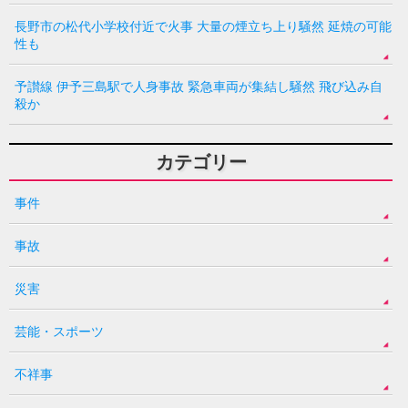
長野市の松代小学校付近で火事 大量の煙立ち上り騒然 延焼の可能
性も
予讃線 伊予三島駅で人身事故 緊急車両が集結し騒然 飛び込み自
殺か
カテゴリー
事件
事故
災害
芸能・スポーツ
不祥事