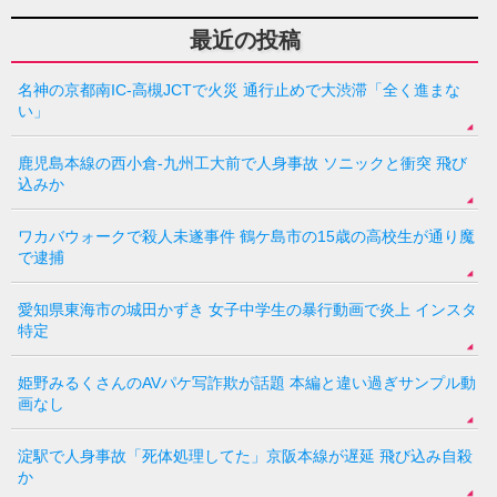
最近の投稿
名神の京都南IC-高槻JCTで火災 通行止めで大渋滞「全く進まな
い」
鹿児島本線の西小倉-九州工大前で人身事故 ソニックと衝突 飛び
込みか
ワカバウォークで殺人未遂事件 鶴ケ島市の15歳の高校生が通り魔
で逮捕
愛知県東海市の城田かずき 女子中学生の暴行動画で炎上 インスタ
特定
姫野みるくさんのAVパケ写詐欺が話題 本編と違い過ぎサンプル動
画なし
淀駅で人身事故「死体処理してた」京阪本線が遅延 飛び込み自殺
か