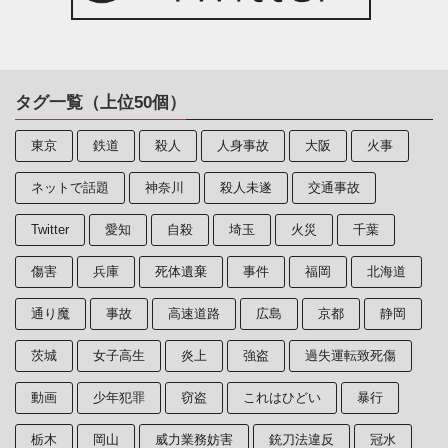
タグ一覧（上位50個）
東京
鉄道
殺人
人身事故
大阪
火事
ネットで話題
神奈川
殺人未遂
交通事故
Twitter
愛知
自殺
埼玉
火災
千葉
傷害
兵庫
死体遺棄
事件
福岡
北海道
通り魔
事故
高速道路
広島
京都
静岡
茨城
女子高生
炎上
強盗
過失運転致死傷
動画
少年犯罪
窃盗
これはひどい
暴行
栃木
岡山
威力業務妨害
銃刀法違反
冠水