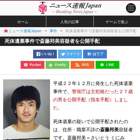
ホーム
人気の記事
ゲームで遊ぶ
ニュース速報Japan
事件
死体遺棄事件で斎藤邦美容疑者を公開手配
死体遺棄事件で斎藤邦美容疑者を公開手配
いいね！
ツイート
はてブ
Pocket
Feedly
RSS
LINE
平成２２年１２月に発生した死体遺棄
事件で、
警視庁は主犯格だった２７歳
の男を公開手配（指名手配）しまし
た。
死体遺棄の疑いで公開手配されたの
は、住所・職業不詳の
斎藤邦美
容疑者
です。斎藤邦美＝さいとう くにみ