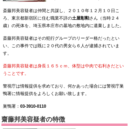
斎藤邦美容疑者は仲間と共謀し、２０１０年１２月１０日こ
ろ、東京都新宿区に住む職業不詳の
土屋彰勲
さん（当時２４
歳）の死体を、埼玉県本庄市の墓地の敷地内に遺棄しました。
斎藤邦美容疑者はその犯行グループのリーダー格だったとい
い、この事件では既に２０代の男女ら６人が逮捕されていま
す。
斎藤邦美容疑者は身長１６５ｃｍ、体型は中肉で右利きだとい
うことです。
警視庁は情報提供を求めており、何かあった場合には警視庁巣
鴨署に情報提供をよろしくお願い致します。
巣鴨署：
03-3910-0110
齋藤邦美容疑者の特徴