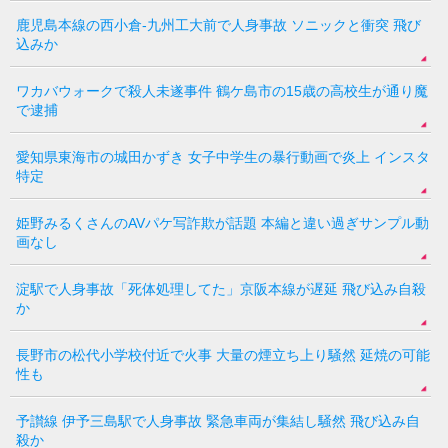
鹿児島本線の西小倉-九州工大前で人身事故 ソニックと衝突 飛び
込みか
ワカバウォークで殺人未遂事件 鶴ケ島市の15歳の高校生が通り魔
で逮捕
愛知県東海市の城田かずき 女子中学生の暴行動画で炎上 インスタ
特定
姫野みるくさんのAVパケ写詐欺が話題 本編と違い過ぎサンプル動
画なし
淀駅で人身事故「死体処理してた」京阪本線が遅延 飛び込み自殺
か
長野市の松代小学校付近で火事 大量の煙立ち上り騒然 延焼の可能
性も
予讃線 伊予三島駅で人身事故 緊急車両が集結し騒然 飛び込み自
殺か