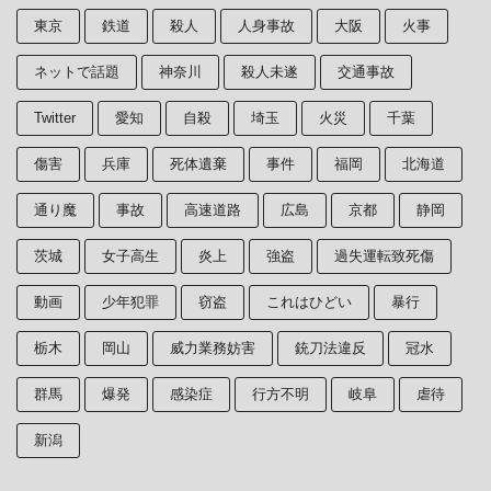
東京
鉄道
殺人
人身事故
大阪
火事
ネットで話題
神奈川
殺人未遂
交通事故
Twitter
愛知
自殺
埼玉
火災
千葉
傷害
兵庫
死体遺棄
事件
福岡
北海道
通り魔
事故
高速道路
広島
京都
静岡
茨城
女子高生
炎上
強盗
過失運転致死傷
動画
少年犯罪
窃盗
これはひどい
暴行
栃木
岡山
威力業務妨害
銃刀法違反
冠水
群馬
爆発
感染症
行方不明
岐阜
虐待
新潟