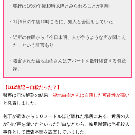
・犯行は1/9の午後10時以降とみられることが判明
・1月9日の午後10時ころに、知人と会話をしていた
・近所の住民から「今日未明、人が争うような声が聞こえ
た」という証言あり
・殺害された福地由樹さんはアパートを数軒経営する資産
家。
【1/12追記 – 自殺だった？】
警察は司法解剖の結果、
福地由樹さんは自殺した可能性が高い
と発表しました。
包丁が遺体から１０メートルほど離れた場所にある、近所の人
が叫び声を聞いたといった理由などから、岐阜県警は当初殺人
事件として捜査本部を設置していました。