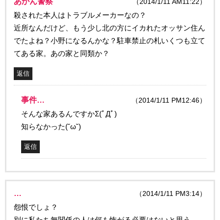
あかん警察
（2014/1/11 AM11:22）
殺された本人はトラブルメーカーなの？
近所なんだけど、もう少し北の方にイカれたオッサン住ん
でたよね？小野になるんかな？駐車禁止の札いくつも立て
てある家。あの家と同類か？
返信
事件…
（2014/1/11 PM12:46）
そんな家あるんですかΣ(ﾟДﾟ)
知らなかった(˘ω˘)
返信
…
（2014/1/11 PM3:14）
怨恨でしょ？
別に私たち無関係の人は何も怖がる必要はないと思う。