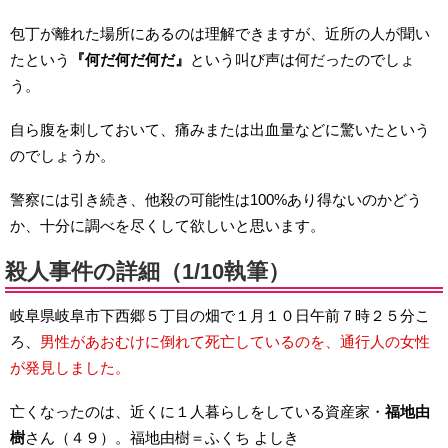
包丁が離れた場所にあるのは理解できますが、近所の人が聞い
たという
『何だ何だ何だ』
という叫び声は何だったのでしょ
う。
自ら腹を刺しておいて、痛みまたは出血量などに驚いたという
のでしょうか。
警察には引き続き、他殺の可能性は100%あり得ないのかどう
か、十分に調べを尽くして欲しいと思います。
殺人事件の詳細（1/10執筆）
岐阜県岐阜市下西郷５丁目の畑で１月１０日午前７時２５分こ
ろ、
男性があおむけに倒れて死亡しているのを、通行人の女性
が発見しました。
亡くなったのは、近くに１人暮らしをしている資産家・
福地由
樹
さん（４９）。福地由樹＝ふくち よしき