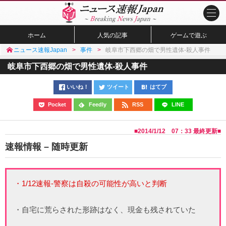
ホーム
人気の記事
ゲームで遊ぶ
ニュース速報Japan
事件
岐阜市下西郷の畑で男性遺体-殺人事件
岐阜市下西郷の畑で男性遺体-殺人事件
いいね！
ツイート
はてブ
Pocket
Feedly
RSS
LINE
■
2014/1/12 07：33
最終更新■
速報情報 – 随時更新
・1/12速報-警察は自殺の可能性が高いと判断
・自宅に荒らされた形跡はなく、現金も残されていた