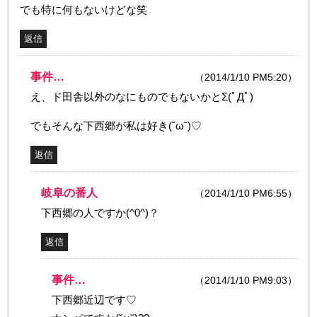
でも特に何もないけどな笑
返信
事件…
（2014/1/10 PM5:20）
え、ド田舎以外のなにものでもないかとΣ(ﾟДﾟ)
でもそんな下西郷が私は好き(˘ω˘)♡
返信
岐阜の番人
（2014/1/10 PM6:55）
下西郷の人ですか(^0^)？
返信
事件…
（2014/1/10 PM9:03）
下西郷近辺です♡