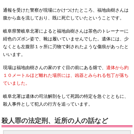
通報を受けた警察が現場にかけつけたところ、福地由樹さんは
腹から血を流しており、既に死亡していたということです。
岐阜県警岐阜北署によると福地由樹さんは茶色のトレーナーに
紺色のズボン姿で、靴は履いていませんでした。遺体には、少
なくとも左腹部１ヶ所に刃物で刺されたような傷痕があったと
いいます。
現場は福地由樹さんの家のすぐ目の前にある畑で、
遺体から約
１０メートルほど離れた場所には、凶器とみられる包丁が落ち
ていました。
岐阜北署は遺体の司法解剖をして死因の特定を急ぐとともに、
殺人事件として犯人の行方を追っています。
殺人罪の法定刑、近所の人の話など