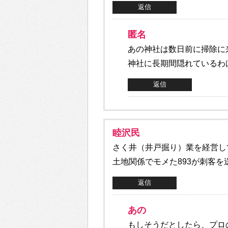
返信
匿名
あの神社は数日前に掃除に
神社に長期間隠れているわ
返信
睦沢民
さく井（井戸掘り）業を経営し
土地関係でモメた893が刺客
返信
あの
もしそうだとしたら、プロ