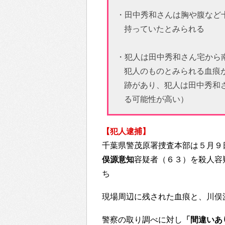
・田中秀和さんは胸や腹など
持っていたとみられる
・犯人は田中秀和さん宅から
犯人のものとみられる血痕
跡があり、犯人は田中秀和
る可能性が高い）
【犯人逮捕】
千葉県警茂原署捜査本部は５月９
俣源意知
容疑者（６３）を殺人容
ち
現場周辺に残された血痕と、川俣
警察の取り調べに対し
「間違いあ