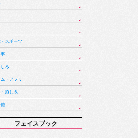
件
故
害
能・スポーツ
祥事
もしろ
ーム・アプリ
動・癒し系
の他
フェイスブック