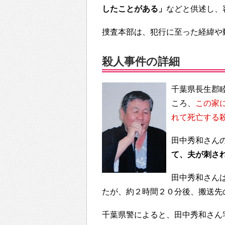
したことがある」
などと供述し、
捜査本部は、犯行に至った経緯や
殺人事件の詳細
千葉県長生郡
ころ、
この家
れて死亡する
田中秀和さん
て、夫が刺さ
田中秀和さん
たが、約２時間２０分後、搬送先
千葉県警によると、田中秀和さん