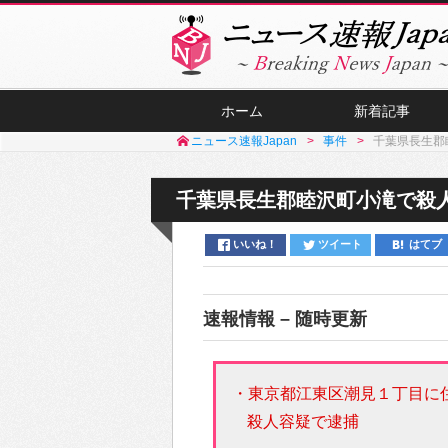
ホーム
新着記事
ニュース速報Japan
事件
千葉県長生郡
千葉県長生郡睦沢町小滝で殺
いいね！
ツイート
はてブ
速報情報 – 随時更新
・東京都江東区潮見１丁目に
殺人容疑で逮捕