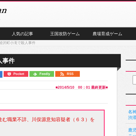
人気の記事
王国攻防ゲーム
農場育成ゲーム
睦沢町小滝で殺人事件
人事件
Pocket
Feedly
RSS
■
2014/5/10 00：01
最終更新■
名神
渋
住む職業不詳、川俣源意知容疑者（６３）を
鹿
ニ