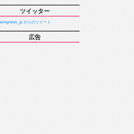
ツイッター
akingnews_jp からのツイート
広告