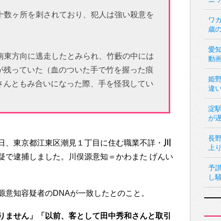
十数ヶ所を刺されており、犯人は強い殺意を
ワカ
歳
愛
南東方向に逃走したとみられ、竹藪の中には
動
が残っていた（血のついた手で竹を握った痕
姫
さんともみ合いになった際、手を怪我してい
違
淀
が
長
日、東京都江東区潮見１丁目に住む職業不詳・
川
上
疑で逮捕しました。川俣源意知＝かわまた げんい
予
し
源意知容疑者のDNAが一致したとのこと。
りません」「以前、客として田中秀和さんと取引