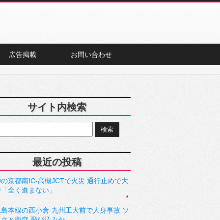
広告掲載
お問い合わせ
サイト内検索
最近の投稿
の京都南IC-高槻JCTで火災 通行止めで大
滞「全く進まない」
児島本線の西小倉-九州工大前で人身事故 ソ
ックと衝突 飛び込みか