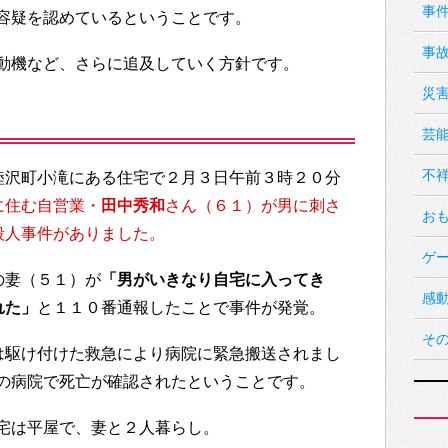
事
容疑を認めているということです。
事
動機など、さらに追及していく方針です。
災
芸
不
睦沢町小滝にある住宅で２月３日午前３時２０分
に住む自営業・
田中秀和
さん（６１）が男に刺さ
お
殺人事件がありました。
ゲ
の妻（５１）が
「男がいきなり自宅に入ってき
感
れた」
と１１０番通報したことで事件が発覚。
そ
は駆け付けた救急により病院に緊急搬送されまし
の病院で死亡が確認されたということです。
宅は平屋で、妻と２人暮らし。