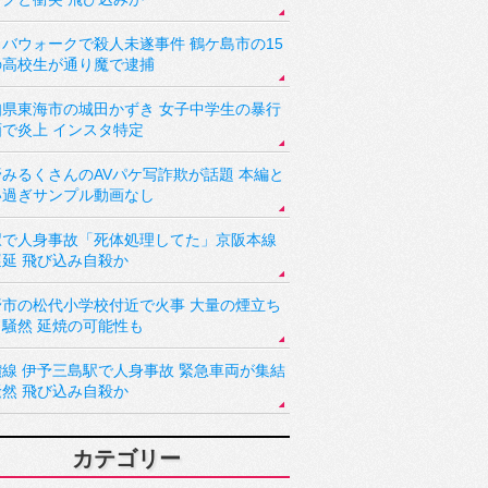
バウォークで殺人未遂事件 鶴ケ島市の15
の高校生が通り魔で逮捕
知県東海市の城田かずき 女子中学生の暴行
画で炎上 インスタ特定
野みるくさんのAVパケ写詐欺が話題 本編と
い過ぎサンプル動画なし
駅で人身事故「死体処理してた」京阪本線
遅延 飛び込み自殺か
野市の松代小学校付近で火事 大量の煙立ち
り騒然 延焼の可能性も
讃線 伊予三島駅で人身事故 緊急車両が集結
騒然 飛び込み自殺か
カテゴリー