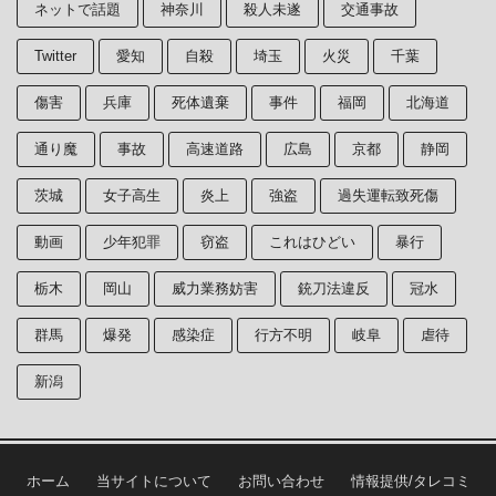
ネットで話題
神奈川
殺人未遂
交通事故
Twitter
愛知
自殺
埼玉
火災
千葉
傷害
兵庫
死体遺棄
事件
福岡
北海道
通り魔
事故
高速道路
広島
京都
静岡
茨城
女子高生
炎上
強盗
過失運転致死傷
動画
少年犯罪
窃盗
これはひどい
暴行
栃木
岡山
威力業務妨害
銃刀法違反
冠水
群馬
爆発
感染症
行方不明
岐阜
虐待
新潟
ホーム
当サイトについて
お問い合わせ
情報提供/タレコミ