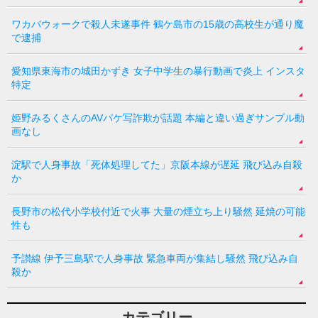
ワカバウォークで殺人未遂事件 鶴ケ島市の15歳の高校生が通り魔
で逮捕
愛知県東海市の城田かずき 女子中学生の暴行動画で炎上 インスタ
特定
姫野みるくさんのAVパケ写詐欺が話題 本編と違い過ぎサンプル動
画なし
淀駅で人身事故「死体処理してた」京阪本線が遅延 飛び込み自殺
か
長野市の松代小学校付近で火事 大量の煙立ち上り騒然 延焼の可能
性も
予讃線 伊予三島駅で人身事故 緊急車両が集結し騒然 飛び込み自
殺か
カテゴリー