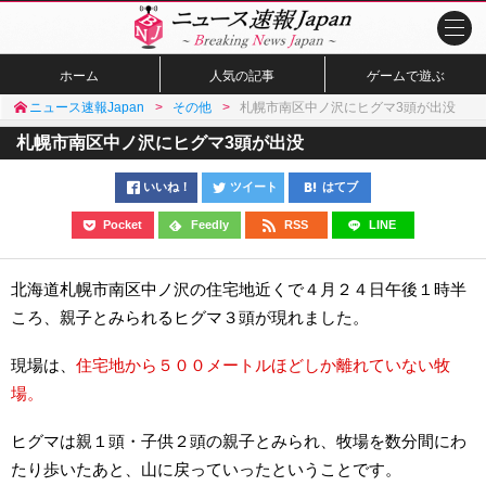
ホーム
人気の記事
ゲームで遊ぶ
ニュース速報Japan
その他
札幌市南区中ノ沢にヒグマ3頭が出没
札幌市南区中ノ沢にヒグマ3頭が出没
いいね！
ツイート
はてブ
Pocket
Feedly
RSS
LINE
北海道札幌市南区中ノ沢の住宅地近くで４月２４日午後１時半
ころ、親子とみられるヒグマ３頭が現れました。
現場は、
住宅地から５００メートルほどしか離れていない牧
場。
ヒグマは親１頭・子供２頭の親子とみられ、牧場を数分間にわ
たり歩いたあと、山に戻っていったということです。