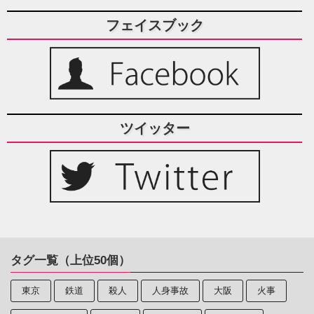
フェイスブック
ツイッター
タグ一覧（上位50個）
東京
鉄道
殺人
人身事故
大阪
火事