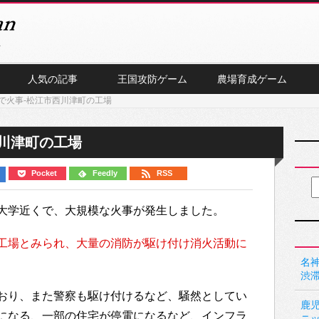
人気の記事
王国攻防ゲーム
農場育成ゲーム
で火事-松江市西川津町の工場
川津町の工場
Pocket
Feedly
RSS
大学近くで、大規模な火事が発生しました。
工場とみられ、大量の消防が駆け付け消火活動に
名神
渋
おり、また警察も駆け付けるなど、騒然としてい
鹿
になる、一部の住宅が停電になるなど、インフラ
ニ