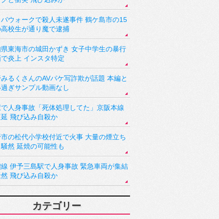
バウォークで殺人未遂事件 鶴ケ島市の15
の高校生が通り魔で逮捕
知県東海市の城田かずき 女子中学生の暴行
画で炎上 インスタ特定
野みるくさんのAVパケ写詐欺が話題 本編と
い過ぎサンプル動画なし
駅で人身事故「死体処理してた」京阪本線
遅延 飛び込み自殺か
野市の松代小学校付近で火事 大量の煙立ち
り騒然 延焼の可能性も
讃線 伊予三島駅で人身事故 緊急車両が集結
騒然 飛び込み自殺か
カテゴリー