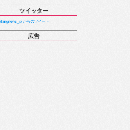
ツイッター
akingnews_jp からのツイート
広告