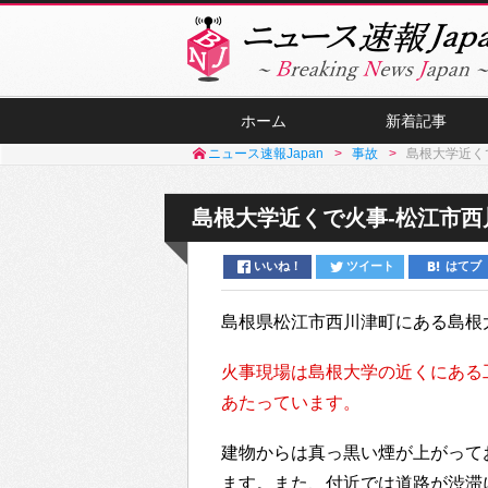
ホーム
新着記事
ニュース速報Japan
事故
島根大学近く
島根大学近くで火事-松江市西
いいね！
ツイート
はてブ
島根県松江市西川津町にある島根
火事現場は島根大学の近くにある
あたっています。
建物からは真っ黒い煙が上がって
ます。また、付近では道路が渋滞