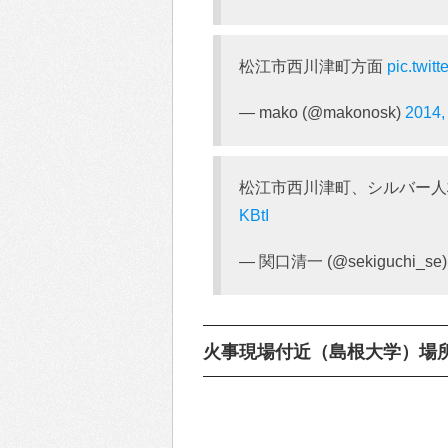
松江市西川津町方面
pic.twi
— mako (@makonosk)
2014,
松江市西川津町、シルバー
KBtI
— 関口清一 (@sekiguchi_se
火事現場付近（島根大学）場