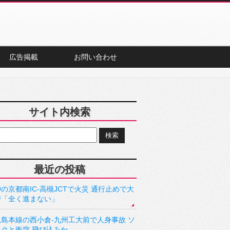
広告掲載
お問い合わせ
サイト内検索
最近の投稿
の京都南IC-高槻JCTで火災 通行止めで大
滞「全く進まない」
児島本線の西小倉-九州工大前で人身事故 ソ
ックと衝突 飛び込みか