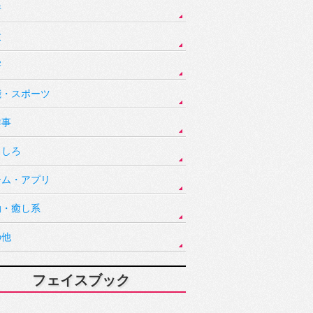
件
故
害
能・スポーツ
祥事
もしろ
ーム・アプリ
動・癒し系
の他
フェイスブック