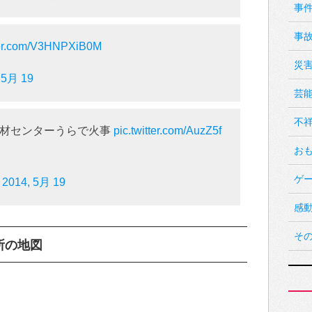
事
事
tter.com/V3HNPXiB0M
災
 5月 19
芸
不
人材センターうらで火事
pic.twitter.com/AuzZ5f
お
ゲ
)
2014, 5月 19
感
そ
所の地図