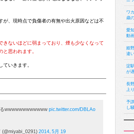
ワカ
歳
すが、現時点で負傷者の有無や出火原因などは不
愛
動
できないほどに弱まっており、煙も少なくなって
姫
のと思われます。
違
していきます。
淀
が
長
上
予
し
wwwwwwwwwwww
pic.twitter.com/DBLAo
miyabi_0291)
2014, 5月 19