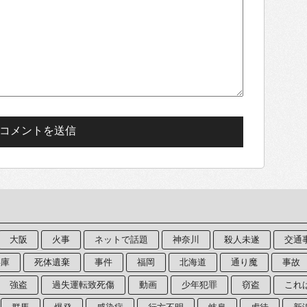
大阪
火事
ネットで話題
神奈川
殺人未遂
交通
兵庫
死体遺棄
事件
福岡
北海道
通り魔
事故
強盗
過失運転致死傷
動画
少年犯罪
窃盗
これ