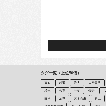
タグ一覧（上位50個）
東京
鉄道
殺人
人身事故
埼玉
火災
千葉
傷害
静岡
茨城
女子高生
炎上