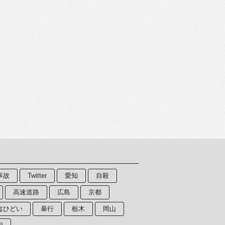
事故
Twitter
愛知
自殺
高速道路
広島
京都
はひどい
暴行
栃木
岡山