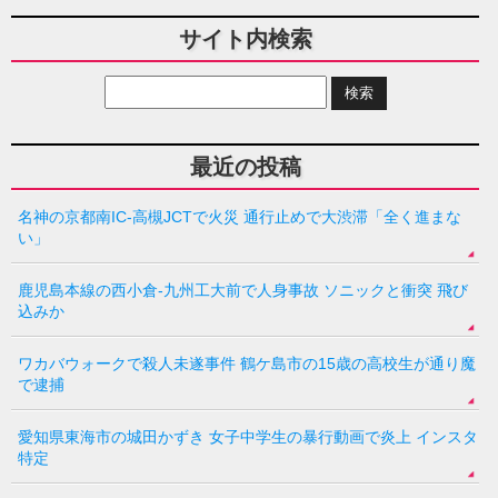
サイト内検索
最近の投稿
名神の京都南IC-高槻JCTで火災 通行止めで大渋滞「全く進まな
い」
鹿児島本線の西小倉-九州工大前で人身事故 ソニックと衝突 飛び
込みか
ワカバウォークで殺人未遂事件 鶴ケ島市の15歳の高校生が通り魔
で逮捕
愛知県東海市の城田かずき 女子中学生の暴行動画で炎上 インスタ
特定