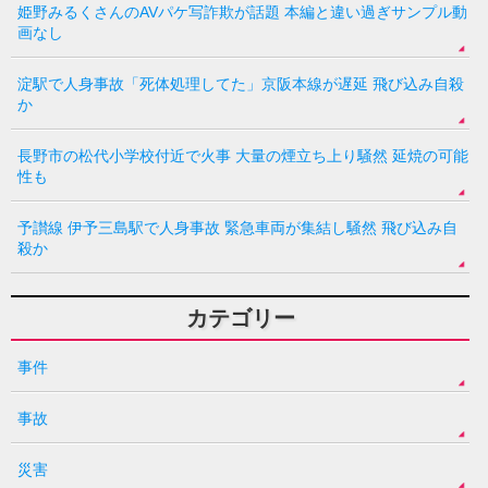
姫野みるくさんのAVパケ写詐欺が話題 本編と違い過ぎサンプル動
画なし
淀駅で人身事故「死体処理してた」京阪本線が遅延 飛び込み自殺
か
長野市の松代小学校付近で火事 大量の煙立ち上り騒然 延焼の可能
性も
予讃線 伊予三島駅で人身事故 緊急車両が集結し騒然 飛び込み自
殺か
カテゴリー
事件
事故
災害