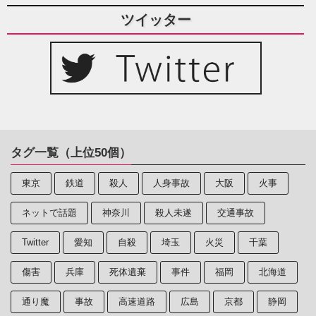
ツイッター
タグ一覧（上位50個）
東京
鉄道
殺人
人身事故
大阪
火事
ネットで話題
神奈川
殺人未遂
交通事故
Twitter
愛知
自殺
埼玉
火災
千葉
傷害
兵庫
死体遺棄
事件
福岡
北海道
通り魔
事故
高速道路
広島
京都
静岡