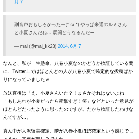
月 7
副音声おもしろかったー(*´ω`*) やっぱ来週のルミさん
と小夏さんだね… 展開どうなるんだー
— mai (@mai_kk23)
2014, 6月 7
なんと、私が一生懸命、八巻小夏なのかどうか検証している間
に、Twitter上ではほとんどの人が八巻小夏で確定的な投稿ばか
りになっていましたｗ
放送直後は「え、小夏さんいた？！まさかそれはないよね」
「もしあれが小夏だったら衝撃すぎ！笑」などといった意見が
ほとんどだったように思ったのですが。だから検証したわけな
んですが…。
真ん中が大沢留美確定、隣が八巻小夏ほぼ確定という感じでし
ょうか。来週が楽しみですね。