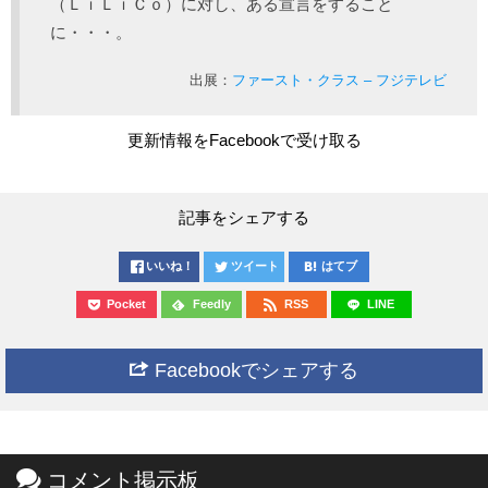
（ＬｉＬｉＣｏ）に対し、ある宣言をすること
に・・・。
出展：
ファースト・クラス – フジテレビ
更新情報をFacebookで受け取る
記事をシェアする
いいね！
ツイート
はてブ
Pocket
Feedly
RSS
LINE
Facebookでシェアする
コメント掲示板