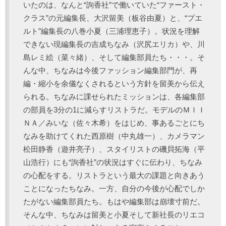
いたのは、なんと“詢香社”で働いていた“ファースト・
クラス”の元編集長、大沢留美（板谷由夏）と、“プエ
ルト”編集長の八巻小夏（三浦理恵子）。状況を理解
できない現編集長の吉成ちなみ（沢尻エリカ）や、川
島レミ絵（菜々緒）、そして編集部員たち・・・。そ
んな中、ちなみは今後ファッション編集部門が、再
編・縮小を余儀なくされるという方針を留美から伝え
られる。ちなみに課せられたミッションは、各編集部
の部員を3分の1に減らすリストラだ。モデルのＭＩＩ
ＮＡ／みいな（佐々木希）をはじめ、事あるごとにち
なみを助けてくれた西原樹（中丸雄一）、カメラマン
松田静香（遊井亮子）、スタイリストの磯貝拓海（平
山浩行）にも“詢香社”の状況はすぐに伝わり、ちなみ
の心配をする。リストラという最大の課題と向きあう
ことになったちなみ。一方、自分の今後が心配でしか
たがない編集部員たち。もはや編集部は崩壊寸前だ。
そんな中、ちなみは留美と小夏そして新社長のリエコ