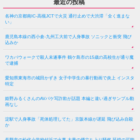
最近の投稿
名神の京都南IC-高槻JCTで火災 通行止めで大渋滞「全く進まな
い」
鹿児島本線の西小倉-九州工大前で人身事故 ソニックと衝突 飛び
込みか
ワカバウォークで殺人未遂事件 鶴ケ島市の15歳の高校生が通り魔
で逮捕
愛知県東海市の城田かずき 女子中学生の暴行動画で炎上 インスタ
特定
姫野みるくさんのAVパケ写詐欺が話題 本編と違い過ぎサンプル動
画なし
淀駅で人身事故「死体処理してた」京阪本線が遅延 飛び込み自殺
か
長野市の松代小学校付近で火事 大量の煙立ち上り騒然 延焼の可能