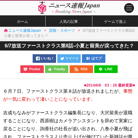
ホーム
人気の記事
ゲームで遊ぶ
ニュース速報Japan
芸能・スポーツ
6/7放送ファーストクラス第8話-
小夏と留美が戻ってきた？
6/7放送ファーストクラス第8話-小夏と留美が戻ってきた？
いいね！
ツイート
はてブ
Pocket
Feedly
RSS
LINE
■
2014/6/8 03：26
最終更新■
６月７日、ファーストクラス第８話が放送されましたが、
事態
が一気に変わって凄いことになっています。
吉成ちなみがファーストクラス編集長になり、大沢留美が退職
することになり、西原樹はカメラアシスタントを辞めて実家に
戻ることになり、詢香社の社長が追い出され、八巻小夏が飛ば
され、ファーストクラスより売り上げが伸びていた新雑誌が廃