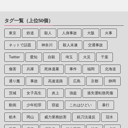
タグ一覧（上位50個）
東京
鉄道
殺人
人身事故
大阪
火事
ネットで話題
神奈川
殺人未遂
交通事故
Twitter
愛知
自殺
埼玉
火災
千葉
傷害
兵庫
死体遺棄
事件
福岡
北海道
通り魔
事故
高速道路
広島
京都
静岡
茨城
女子高生
炎上
強盗
過失運転致死傷
動画
少年犯罪
窃盗
これはひどい
暴行
栃木
岡山
威力業務妨害
銃刀法違反
冠水