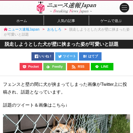
ホーム
人気の記事
ゲームで遊ぶ
ニュース速報Japan
おもしろ
脱走しようとした犬が壁に挟まった姿
が可愛いと話題
脱走しようとした犬が壁に挟まった姿が可愛いと話題
いいね！
ツイート
はてブ
Pocket
Feedly
RSS
LINE
フェンスと壁の間に犬が挟まってしまった画像がTwitter上に投
稿され、話題となっています。
話題のツイート＆画像はこちら↓