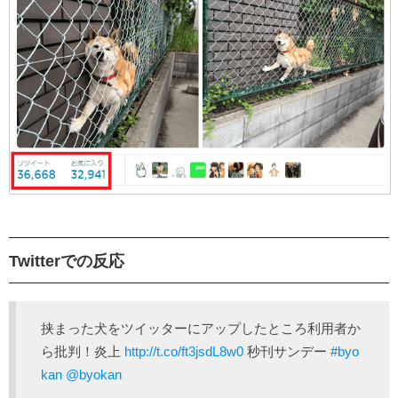
Twitterでの反応
挟まった犬をツイッターにアップしたところ利用者か
ら批判！炎上
http://t.co/ft3jsdL8w0
秒刊サンデー
#byo
kan
@byokan