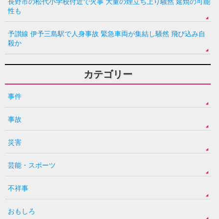
長野市の松代小学校付近で火事 大量の煙立ち上り騒然 延焼の可能
性も
予讃線 伊予三島駅で人身事故 緊急車両が集結し騒然 飛び込み自
殺か
カテゴリー
事件
事故
災害
芸能・スポーツ
不祥事
おもしろ