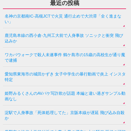
最近の投稿
名神の京都南IC-高槻JCTで火災 通行止めで大渋滞「全く進まな
い」
鹿児島本線の西小倉-九州工大前で人身事故 ソニックと衝突 飛び
込みか
ワカバウォークで殺人未遂事件 鶴ケ島市の15歳の高校生が通り魔
で逮捕
愛知県東海市の城田かずき 女子中学生の暴行動画で炎上 インスタ
特定
姫野みるくさんのAVパケ写詐欺が話題 本編と違い過ぎサンプル動
画なし
淀駅で人身事故「死体処理してた」京阪本線が遅延 飛び込み自殺
か