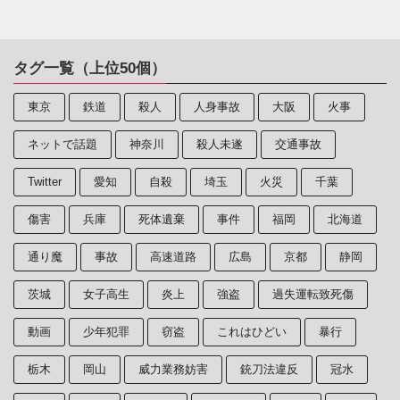
タグ一覧（上位50個）
東京
鉄道
殺人
人身事故
大阪
火事
ネットで話題
神奈川
殺人未遂
交通事故
Twitter
愛知
自殺
埼玉
火災
千葉
傷害
兵庫
死体遺棄
事件
福岡
北海道
通り魔
事故
高速道路
広島
京都
静岡
茨城
女子高生
炎上
強盗
過失運転致死傷
動画
少年犯罪
窃盗
これはひどい
暴行
栃木
岡山
威力業務妨害
銃刀法違反
冠水