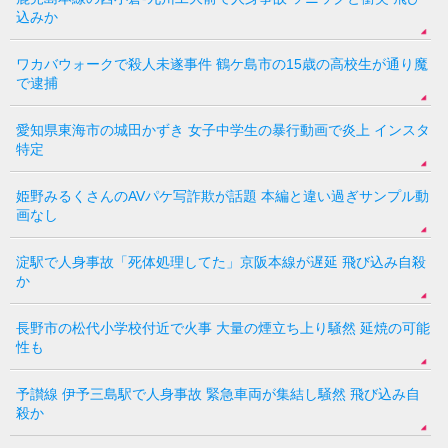
込みか
ワカバウォークで殺人未遂事件 鶴ケ島市の15歳の高校生が通り魔
で逮捕
愛知県東海市の城田かずき 女子中学生の暴行動画で炎上 インスタ
特定
姫野みるくさんのAVパケ写詐欺が話題 本編と違い過ぎサンプル動
画なし
淀駅で人身事故「死体処理してた」京阪本線が遅延 飛び込み自殺
か
長野市の松代小学校付近で火事 大量の煙立ち上り騒然 延焼の可能
性も
予讃線 伊予三島駅で人身事故 緊急車両が集結し騒然 飛び込み自
殺か