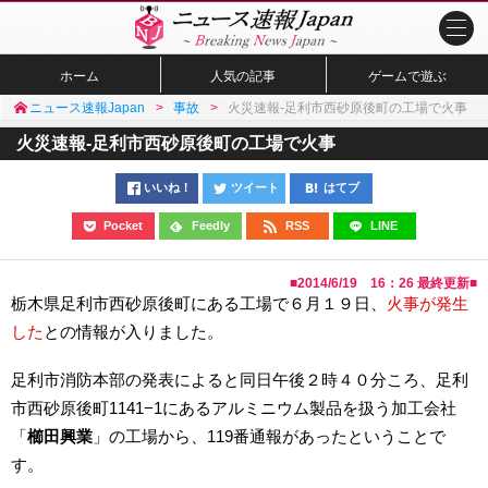
ホーム
人気の記事
ゲームで遊ぶ
ニュース速報Japan
事故
火災速報-足利市西砂原後町の工場で火事
火災速報-足利市西砂原後町の工場で火事
いいね！
ツイート
はてブ
Pocket
Feedly
RSS
LINE
■
2014/6/19 16：26
最終更新■
栃木県足利市西砂原後町にある工場で６月１９日、
火事が発生
した
との情報が入りました。
足利市消防本部の発表によると同日午後２時４０分ころ、足利
市西砂原後町1141−1にあるアルミニウム製品を扱う加工会社
「
櫛田興業
」の工場から、119番通報があったということで
す。