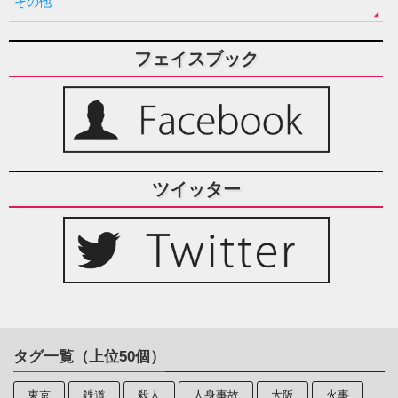
その他
フェイスブック
ツイッター
タグ一覧（上位50個）
東京
鉄道
殺人
人身事故
大阪
火事