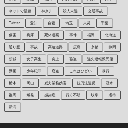
ネットで話題
神奈川
殺人未遂
交通事故
Twitter
愛知
自殺
埼玉
火災
千葉
傷害
兵庫
死体遺棄
事件
福岡
北海道
通り魔
事故
高速道路
広島
京都
静岡
茨城
女子高生
炎上
強盗
過失運転致死傷
動画
少年犯罪
窃盗
これはひどい
暴行
栃木
岡山
威力業務妨害
銃刀法違反
冠水
群馬
爆発
感染症
行方不明
岐阜
虐待
新潟