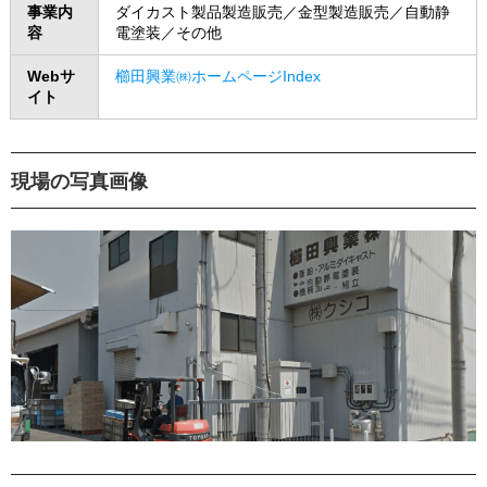
事業内
ダイカスト製品製造販売／金型製造販売／自動静
容
電塗装／その他
Webサ
櫛田興業㈱ホームページIndex
イト
現場の写真画像