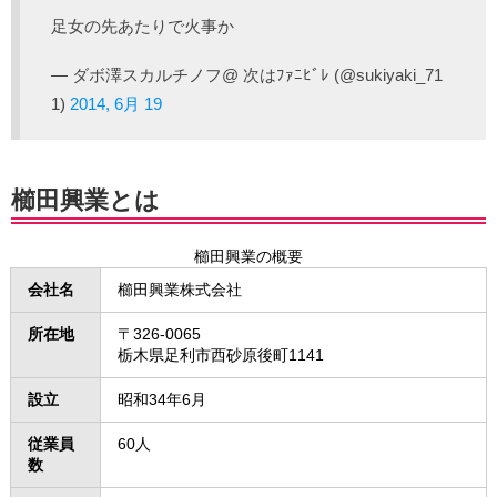
足女の先あたりで火事か
— ダボ澤スカルチノフ@ 次はﾌｧﾆﾋﾞﾚ (@sukiyaki_71
1)
2014, 6月 19
櫛田興業とは
櫛田興業の概要
会社名
櫛田興業株式会社
所在地
〒326-0065
栃木県足利市西砂原後町1141
設立
昭和34年6月
従業員
60人
数