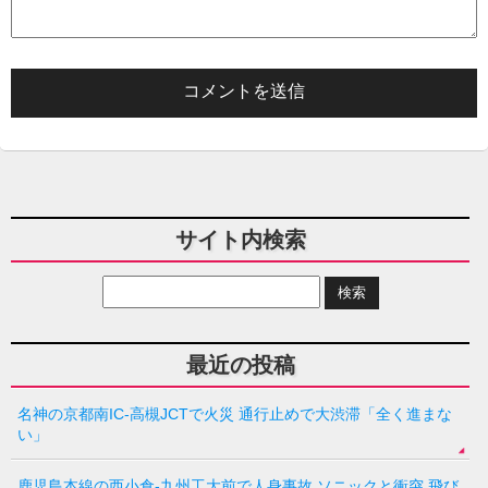
サイト内検索
最近の投稿
名神の京都南IC-高槻JCTで火災 通行止めで大渋滞「全く進まな
い」
鹿児島本線の西小倉-九州工大前で人身事故 ソニックと衝突 飛び