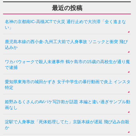
最近の投稿
名神の京都南IC-高槻JCTで火災 通行止めで大渋滞「全く進まな
い」
鹿児島本線の西小倉-九州工大前で人身事故 ソニックと衝突 飛び
込みか
ワカバウォークで殺人未遂事件 鶴ケ島市の15歳の高校生が通り魔
で逮捕
愛知県東海市の城田かずき 女子中学生の暴行動画で炎上 インスタ
特定
姫野みるくさんのAVパケ写詐欺が話題 本編と違い過ぎサンプル動
画なし
淀駅で人身事故「死体処理してた」京阪本線が遅延 飛び込み自殺
か