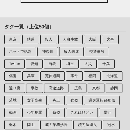
タグ一覧（上位50個）
東京
鉄道
殺人
人身事故
大阪
火事
ネットで話題
神奈川
殺人未遂
交通事故
Twitter
愛知
自殺
埼玉
火災
千葉
傷害
兵庫
死体遺棄
事件
福岡
北海道
通り魔
事故
高速道路
広島
京都
静岡
茨城
女子高生
炎上
強盗
過失運転致死傷
動画
少年犯罪
窃盗
これはひどい
暴行
栃木
岡山
威力業務妨害
銃刀法違反
冠水