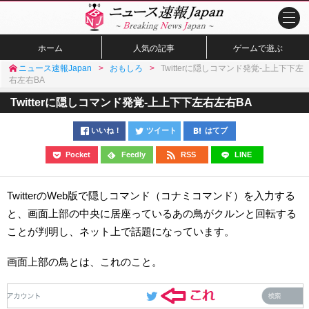
ホーム
人気の記事
ゲームで遊ぶ
ニュース速報Japan
おもしろ
Twitterに隠しコマンド発覚-上上下下左
右左右BA
Twitterに隠しコマンド発覚-上上下下左右左右BA
いいね！
ツイート
はてブ
Pocket
Feedly
RSS
LINE
TwitterのWeb版で隠しコマンド（コナミコマンド）を入力する
と、画面上部の中央に居座っているあの鳥がクルンと回転する
ことが判明し、ネット上で話題になっています。
画面上部の鳥とは、これのこと。