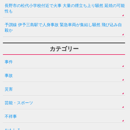
長野市の松代小学校付近で火事 大量の煙立ち上り騒然 延焼の可能
性も
予讃線 伊予三島駅で人身事故 緊急車両が集結し騒然 飛び込み自
殺か
カテゴリー
事件
事故
災害
芸能・スポーツ
不祥事