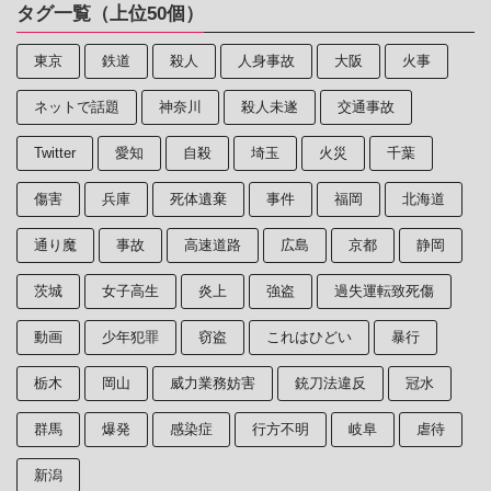
タグ一覧（上位50個）
東京
鉄道
殺人
人身事故
大阪
火事
ネットで話題
神奈川
殺人未遂
交通事故
Twitter
愛知
自殺
埼玉
火災
千葉
傷害
兵庫
死体遺棄
事件
福岡
北海道
通り魔
事故
高速道路
広島
京都
静岡
茨城
女子高生
炎上
強盗
過失運転致死傷
動画
少年犯罪
窃盗
これはひどい
暴行
栃木
岡山
威力業務妨害
銃刀法違反
冠水
群馬
爆発
感染症
行方不明
岐阜
虐待
新潟