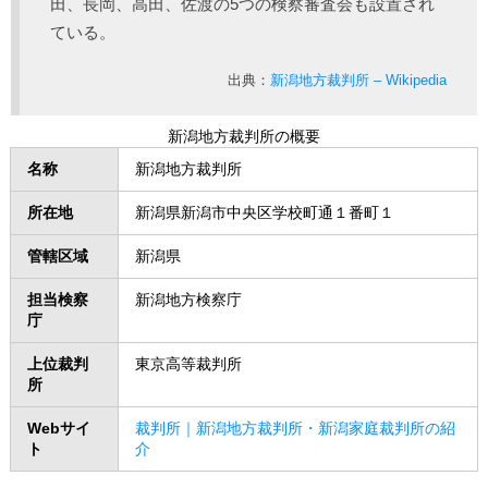
田、長岡、高田、佐渡の5つの検察審査会も設置され
ている。
出典：
新潟地方裁判所 – Wikipedia
新潟地方裁判所の概要
名称
新潟地方裁判所
所在地
新潟県新潟市中央区学校町通１番町１
管轄区域
新潟県
担当検察
新潟地方検察庁
庁
上位裁判
東京高等裁判所
所
Webサイ
裁判所｜新潟地方裁判所・新潟家庭裁判所の紹
ト
介