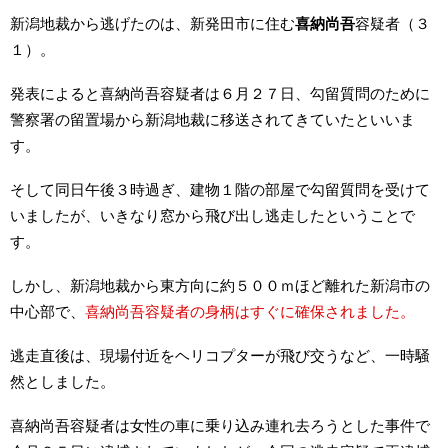
新潟地裁から逃げたのは、新発田市に住む
喜納尚吾
容疑者（３
１）。
発表によると喜納尚吾容疑者は６月２７日、勾留質問のために
警察署の留置場から新潟地裁に移送されてきていたといいま
す。
そして同日午後３時過ぎ、建物１階の部屋で勾留質問を受けて
いましたが、いきなり窓から飛び出し逃走したということで
す。
しかし、新潟地裁から東方向に約５００ｍほど離れた新潟市の
中心部で、
喜納尚吾容疑者の身柄はすぐに確保されました。
逃走直後は、現場付近をヘリコプターが飛び交うなど、一時騒
然としました。
喜納尚吾容疑者は女性の車に乗り込み連れ去ろうとした事件で