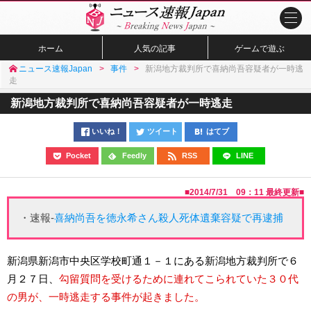
ホーム
人気の記事
ゲームで遊ぶ
ニュース速報Japan
事件
新潟地方裁判所で喜納尚吾容疑者が一時逃
走
新潟地方裁判所で喜納尚吾容疑者が一時逃走
いいね！
ツイート
はてブ
Pocket
Feedly
RSS
LINE
■
2014/7/31 09：11
最終更新■
・速報-
喜納尚吾を徳永希さん殺人死体遺棄容疑で再逮捕
新潟県新潟市中央区学校町通１－１にある新潟地方裁判所で６
月２７日、
勾留質問を受けるために連れてこられていた３０代
の男が、一時逃走する事件が起きました。