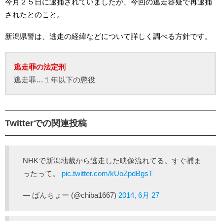
今月２５日に逮捕されていましたが、今回の逃走容疑で再逮捕
されたとのこと。
新潟県警は、逃走の経緯などについて詳しく調べる方針です。
逃走罪の法定刑
逃走罪…１年以下の懲役
Twitterでの関連投稿
NHKで新潟地裁から逃走した映像流れてる。すぐ捕ま
ったって。
pic.twitter.com/kUoZpdBgsT
— ばんちょー (@chiba1667)
2014, 6月 27