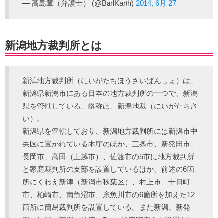
— 高島章（弁護士） (@BarlKarth)
2014, 6月 27
新潟地方裁判所とは
新潟地方裁判所（にいがたちほうさいばんしょ）は、
新潟県新潟市にある日本の地方裁判所の一つで、新潟
県を管轄している。略称は、新潟地裁（にいがたちさ
い）。
新潟県を管轄しており、新潟地方裁判所には新潟市中
央区に置かれている本庁のほか、三条市、新発田市、
長岡市、高田（上越市）、佐渡市の5市に地方裁判所
と家庭裁判所の支部を設置しているほか、前述の6箇
所にくわえ新津（新潟市秋葉区）、村上市、十日町
市、柏崎市、南魚沼市、糸魚川市の6箇所を加えた12
箇所に簡易裁判所を設置している。また新潟、新発