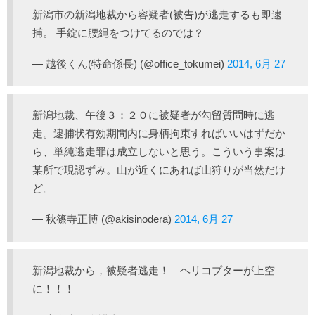
新潟市の新潟地裁から容疑者(被告)が逃走するも即逮
捕。 手錠に腰縄をつけてるのでは？
— 越後くん(特命係長) (@office_tokumei)
2014, 6月 27
新潟地裁、午後３：２０に被疑者が勾留質問時に逃
走。逮捕状有効期間内に身柄拘束すればいいはずだか
ら、単純逃走罪は成立しないと思う。こういう事案は
某所で現認ずみ。山が近くにあれば山狩りが当然だけ
ど。
— 秋篠寺正博 (@akisinodera)
2014, 6月 27
新潟地裁から，被疑者逃走！ ヘリコプターが上空
に！！！