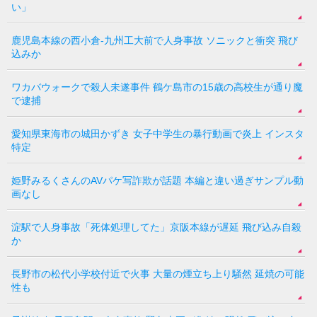
い」
鹿児島本線の西小倉-九州工大前で人身事故 ソニックと衝突 飛び
込みか
ワカバウォークで殺人未遂事件 鶴ケ島市の15歳の高校生が通り魔
で逮捕
愛知県東海市の城田かずき 女子中学生の暴行動画で炎上 インスタ
特定
姫野みるくさんのAVパケ写詐欺が話題 本編と違い過ぎサンプル動
画なし
淀駅で人身事故「死体処理してた」京阪本線が遅延 飛び込み自殺
か
長野市の松代小学校付近で火事 大量の煙立ち上り騒然 延焼の可能
性も