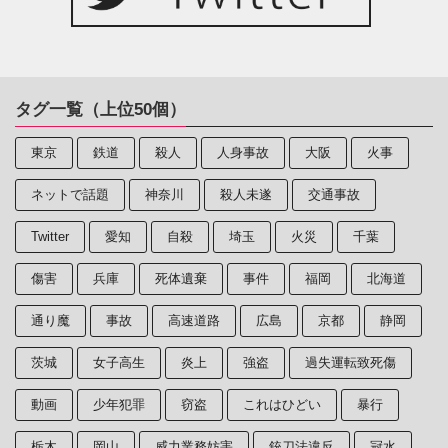
タグ一覧（上位50個）
東京
鉄道
殺人
人身事故
大阪
火事
ネットで話題
神奈川
殺人未遂
交通事故
Twitter
愛知
自殺
埼玉
火災
千葉
傷害
兵庫
死体遺棄
事件
福岡
北海道
通り魔
事故
高速道路
広島
京都
静岡
茨城
女子高生
炎上
強盗
過失運転致死傷
動画
少年犯罪
窃盗
これはひどい
暴行
栃木
岡山
威力業務妨害
銃刀法違反
冠水