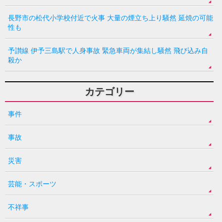
長野市の松代小学校付近で火事 大量の煙立ち上り騒然 延焼の可能
性も
予讃線 伊予三島駅で人身事故 緊急車両が集結し騒然 飛び込み自
殺か
カテゴリー
事件
事故
災害
芸能・スポーツ
不祥事