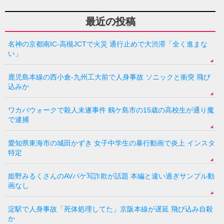
最近の投稿
名神の京都南IC-高槻JCTで火災 通行止めで大渋滞「全く進まな
い」
鹿児島本線の西小倉-九州工大前で人身事故 ソニックと衝突 飛び
込みか
ワカバウォークで殺人未遂事件 鶴ケ島市の15歳の高校生が通り魔
で逮捕
愛知県東海市の城田かずき 女子中学生の暴行動画で炎上 インスタ
特定
姫野みるくさんのAVパケ写詐欺が話題 本編と違い過ぎサンプル動
画なし
淀駅で人身事故「死体処理してた」京阪本線が遅延 飛び込み自殺
か