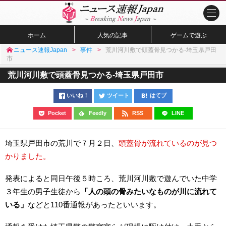
ホーム
人気の記事
ゲームで遊ぶ
ニュース速報Japan
事件
荒川河川敷で頭蓋骨見つかる-埼玉県戸田
市
荒川河川敷で頭蓋骨見つかる-埼玉県戸田市
いいね！
ツイート
はてブ
Pocket
Feedly
RSS
LINE
埼玉県戸田市の荒川で７月２日、
頭蓋骨が流れているのが見つ
かりました。
発表によると同日午後５時ころ、荒川河川敷で遊んでいた中学
３年生の男子生徒から
「人の頭の骨みたいなものが川に流れて
いる」
などと110番通報があったといいます。