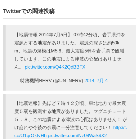
Twitterでの関連投稿
【地震情報 2014年7月5日】 07時42分頃、岩手県沖を
震源とする地震がありました。震源の深さは約50k
m、地震の規模はM5.8、最大震度5弱を岩手県で観測
しています。この地震による津波の心配はありませ
ん。
pic.twitter.com/Q4K2QdBBFX
— 特務機関NERV (@UN_NERV)
2014, 7月 4
【地震速報】先ほど７時４２分頃、東北地方で最大震
度５弱を観測する地震がありました。マグニチュード
５．８、この地震による津波の心配はありません！ が
け崩れや今後の余震に十分注意してください！
http://t.
co/O1qrOkfvHh
pic.twitter.com/Nz09WaS9X2