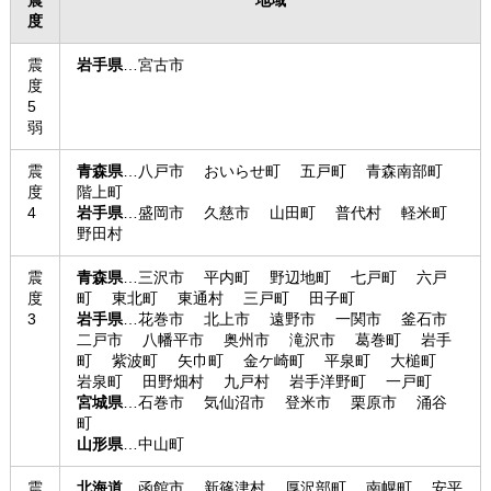
震
地域
度
震
岩手県
…宮古市
度
5
弱
震
青森県
…八戸市 おいらせ町 五戸町 青森南部町
度
階上町
4
岩手県
…盛岡市 久慈市 山田町 普代村 軽米町
野田村
震
青森県
…三沢市 平内町 野辺地町 七戸町 六戸
度
町 東北町 東通村 三戸町 田子町
3
岩手県
…花巻市 北上市 遠野市 一関市 釜石市
二戸市 八幡平市 奥州市 滝沢市 葛巻町 岩手
町 紫波町 矢巾町 金ケ崎町 平泉町 大槌町
岩泉町 田野畑村 九戸村 岩手洋野町 一戸町
宮城県
…石巻市 気仙沼市 登米市 栗原市 涌谷
町
山形県
…中山町
震
北海道
…函館市 新篠津村 厚沢部町 南幌町 安平