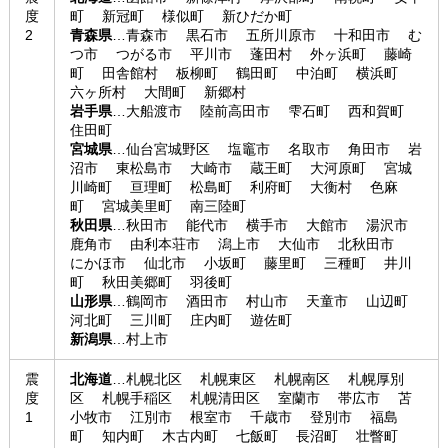
度
町 新冠町 様似町 新ひだか町
2
青森県
…青森市 黒石市 五所川原市 十和田市 む
つ市 つがる市 平川市 蓬田村 外ヶ浜町 藤崎
町 田舎館村 板柳町 鶴田町 中泊町 横浜町
六ヶ所村 大間町 新郷村
岩手県
…大船渡市 陸前高田市 雫石町 西和賀町
住田町
宮城県
…仙台宮城野区 塩竈市 名取市 角田市 岩
沼市 東松島市 大崎市 蔵王町 大河原町 宮城
川崎町 亘理町 松島町 利府町 大衡村 色麻
町 宮城美里町 南三陸町
秋田県
…秋田市 能代市 横手市 大館市 湯沢市
鹿角市 由利本荘市 潟上市 大仙市 北秋田市
にかほ市 仙北市 小坂町 藤里町 三種町 井川
町 秋田美郷町 羽後町
山形県
…鶴岡市 酒田市 村山市 天童市 山辺町
河北町 三川町 庄内町 遊佐町
新潟県
…村上市
震
北海道
…札幌北区 札幌東区 札幌南区 札幌厚別
度
区 札幌手稲区 札幌清田区 室蘭市 帯広市 苫
1
小牧市 江別市 根室市 千歳市 登別市 福島
町 知内町 木古内町 七飯町 長沼町 壮瞥町