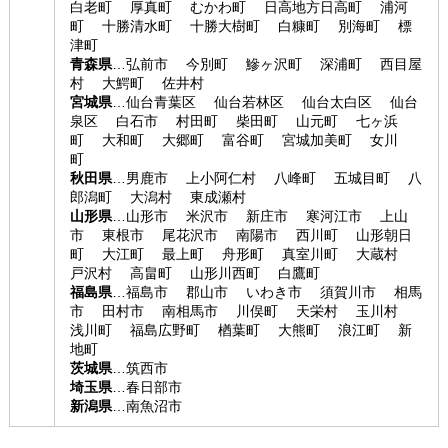
白老町 厚真町 むかわ町 日高地方日高町 浦河
町 十勝清水町 十勝大樹町 白糠町 別海町 標
津町
青森県
…弘前市 今別町 鰺ヶ沢町 深浦町 西目屋
村 大鰐町 佐井村
宮城県
…仙台青葉区 仙台若林区 仙台太白区 仙台
泉区 白石市 村田町 柴田町 山元町 七ヶ浜
町 大和町 大郷町 富谷町 宮城加美町 女川
町
秋田県
…男鹿市 上小阿仁村 八峰町 五城目町 八
郎潟町 大潟村 東成瀬村
山形県
…山形市 米沢市 新庄市 寒河江市 上山
市 東根市 尾花沢市 南陽市 西川町 山形朝日
町 大江町 最上町 舟形町 真室川町 大蔵村
戸沢村 高畠町 山形川西町 白鷹町
福島県
…福島市 郡山市 いわき市 須賀川市 相馬
市 田村市 南相馬市 川俣町 天栄村 玉川村
浅川町 福島広野町 楢葉町 大熊町 浪江町 新
地町
茨城県
…筑西市
埼玉県
…春日部市
新潟県
…南魚沼市