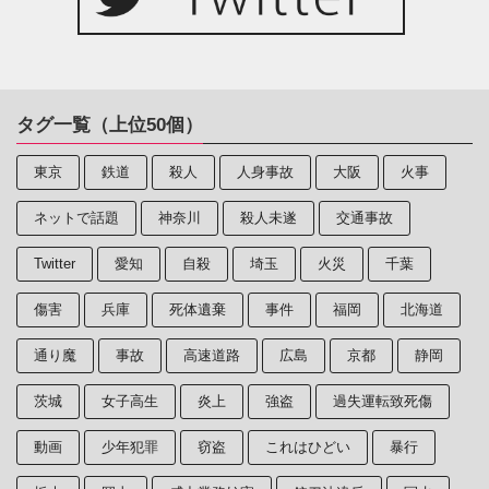
タグ一覧（上位50個）
東京
鉄道
殺人
人身事故
大阪
火事
ネットで話題
神奈川
殺人未遂
交通事故
Twitter
愛知
自殺
埼玉
火災
千葉
傷害
兵庫
死体遺棄
事件
福岡
北海道
通り魔
事故
高速道路
広島
京都
静岡
茨城
女子高生
炎上
強盗
過失運転致死傷
動画
少年犯罪
窃盗
これはひどい
暴行