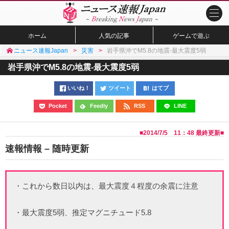
ホーム
人気の記事
ゲームで遊ぶ
ニュース速報Japan
災害
岩手県沖でM5.8の地震-最大震度5弱
岩手県沖でM5.8の地震-最大震度5弱
いいね！
ツイート
はてブ
Pocket
Feedly
RSS
LINE
■
2014/7/5 11：48
最終更新■
速報情報 – 随時更新
・これから数日以内は、最大震度４程度の余震に注意
・最大震度5弱、推定マグニチュード5.8