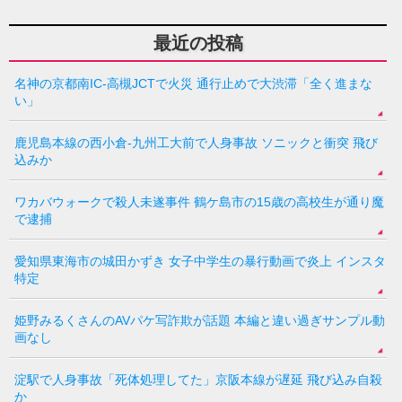
最近の投稿
名神の京都南IC-高槻JCTで火災 通行止めで大渋滞「全く進まな
い」
鹿児島本線の西小倉-九州工大前で人身事故 ソニックと衝突 飛び
込みか
ワカバウォークで殺人未遂事件 鶴ケ島市の15歳の高校生が通り魔
で逮捕
愛知県東海市の城田かずき 女子中学生の暴行動画で炎上 インスタ
特定
姫野みるくさんのAVパケ写詐欺が話題 本編と違い過ぎサンプル動
画なし
淀駅で人身事故「死体処理してた」京阪本線が遅延 飛び込み自殺
か