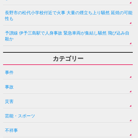
長野市の松代小学校付近で火事 大量の煙立ち上り騒然 延焼の可能
性も
予讃線 伊予三島駅で人身事故 緊急車両が集結し騒然 飛び込み自
殺か
カテゴリー
事件
事故
災害
芸能・スポーツ
不祥事