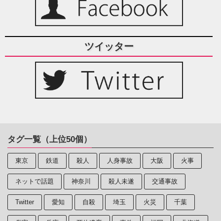
ツイッター
タグ一覧（上位50個）
東京
鉄道
殺人
人身事故
大阪
火事
ネットで話題
神奈川
殺人未遂
交通事故
Twitter
愛知
自殺
埼玉
火災
千葉