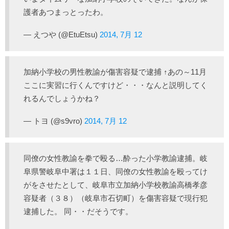
護者あつまっとったわ。
— えつや (@EtuEtsu)
2014, 7月 12
加納小学校の男性教諭が傷害容疑で逮捕 ↑あの～11月
ここに実習に行くんですけど・・・なんと説明してく
れるんでしょうかね？
— トヨ (@s9vro)
2014, 7月 12
同僚の女性教諭を拳で殴る…酔った小学教諭逮捕。岐
阜県警岐阜中署は１１日、同僚の女性教諭を殴ってけ
がをさせたとして、岐阜市立加納小学校教諭高橋孝彦
容疑者（３８）（岐阜市石切町）を傷害容疑で現行犯
逮捕した。 同・・だそうです。