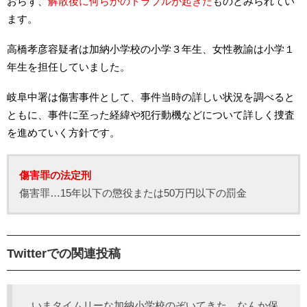
おらず、
解散後に何らかのトラブルが起きた
ものとみられてい
ます。
高橋孝彦容疑者は加納小学校の小学３年生、女性教諭は小学１
年生を担任していました。
岐阜中署は傷害事件として、事件当時の詳しい状況を調べると
ともに、事件に至った経緯や犯行動機などについて詳しく捜査
を進めていく方針です。
傷害罪の法定刑
傷害罪…15年以下の懲役または50万円以下の罰金
Twitterでの関連投稿
いまタイムリーな加納小学校のぞいてきた。なんか保