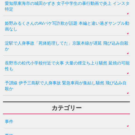
愛知県東海市の城田かずき 女子中学生の暴行動画で炎上 インスタ
特定
姫野みるくさんのAVパケ写詐欺が話題 本編と違い過ぎサンプル動
画なし
淀駅で人身事故「死体処理してた」京阪本線が遅延 飛び込み自殺
か
長野市の松代小学校付近で火事 大量の煙立ち上り騒然 延焼の可能
性も
予讃線 伊予三島駅で人身事故 緊急車両が集結し騒然 飛び込み自
殺か
カテゴリー
事件