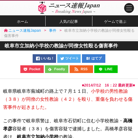
ホーム
人気の記事
ゲームで遊ぶ
ニュース速報Japan
事件
岐阜市立加納小学校の教諭が同僚女性殴る
傷害事件
岐阜市立加納小学校の教諭が同僚女性殴る傷害事件
いいね！
ツイート
はてブ
Pocket
Feedly
RSS
LINE
■
2014/7/12 16：22
最終更新■
岐阜県岐阜市蕪城町の路上で７月１１日、
小学校の男性教諭
（３８）が同僚の女性教諭（４２）を殴り、重傷を負わせる傷
害事件が起きました。
この事件で岐阜県警は、岐阜市石切町に住む小学校教諭・
高橋
孝彦
容疑者（３８）を傷害容疑で逮捕しました。高橋孝彦容疑
者は、
岐阜市立加納小学校
の教諭。