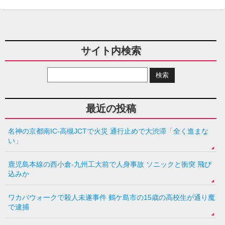
サイト内検索
最近の投稿
名神の京都南IC-高槻JCTで火災 通行止めで大渋滞「全く進まな
い」
鹿児島本線の西小倉-九州工大前で人身事故 ソニックと衝突 飛び
込みか
ワカバウォークで殺人未遂事件 鶴ケ島市の15歳の高校生が通り魔
で逮捕