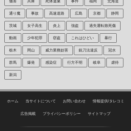
傷害
兵庫
死体遺棄
事件
福岡
北海道
通り魔
事故
高速道路
広島
京都
静岡
茨城
女子高生
炎上
強盗
過失運転致死傷
動画
少年犯罪
窃盗
これはひどい
暴行
栃木
岡山
威力業務妨害
銃刀法違反
冠水
群馬
爆発
感染症
行方不明
岐阜
虐待
新潟
ホーム
当サイトについて
お問い合わせ
情報提供/タレコミ
広告掲載
プライバシーポリシー
サイトマップ