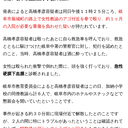
発表によると高橋孝彦容疑者は同日午後１１時２５分ころ、
岐
阜市蕪城町の路上で女性教諭のアゴ付近を拳で殴り、約１ヶ月
の入院が必要な重傷を負わせた疑い
が持たれています。
高橋孝彦容疑者は殴ったあとに自ら救急車を呼んでおり、救急
とともに駆けつけた岐阜中署の警察官に対し、犯行を認めたと
のこと。当時、高橋孝彦容疑者は酒に酔っていました。
女性は殴られた衝撃で倒れた際に、頭を強く打っており、
急性
硬膜下血腫
と診断されました。
岐阜市教育委員会によると高橋孝彦容疑者はこの日、加納小学
校の同僚教諭ら計６人で、岐阜市内のホテルやスナックなどで
懇親会を開いていたということです。
事件が起きる約３０分前に現場付近で解散したとのことです
が、２人の間に特にトラブルがあったということは確認されて