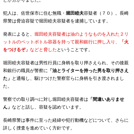
犯人は、佐世保市に住む無職・
堀田睦夫
容疑者（７０）。長崎
県警は脅迫容疑で堀田睦夫容疑者を逮捕しています。
発表によると、
堀田睦夫容疑者は油のようなものを入れた２リ
ットルのペットボトル容器を持って親和銀行に押し入り、
「火
をつけるぞ」
などと脅した
ということです。
堀田睦夫容疑者は男性行員に身柄を取り押さえられ、その後親
和銀行の職員が警察に
「油とライターを持った男を取り押さえ
た」
と通報し、駆けつけた警察官らに身柄を引き渡されまし
た。
警察での取り調べに対し堀田睦夫容疑者は
「間違いありませ
ん」
などと話し、容疑を認めています。
長崎県警は事件に至った経緯や犯行動機などについて、さらに
詳しく捜査を進めていく方針です。