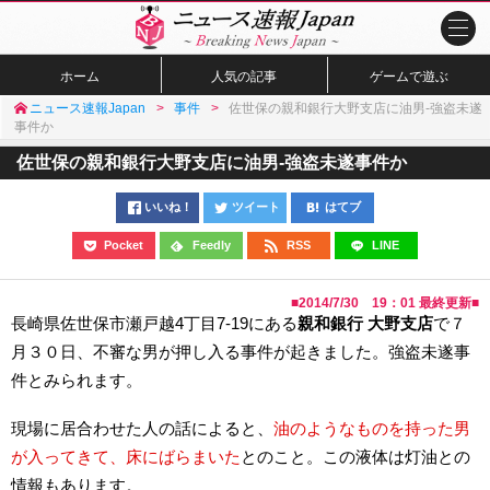
ホーム
人気の記事
ゲームで遊ぶ
ニュース速報Japan
事件
佐世保の親和銀行大野支店に油男-強盗未遂
事件か
佐世保の親和銀行大野支店に油男-強盗未遂事件か
いいね！
ツイート
はてブ
Pocket
Feedly
RSS
LINE
■
2014/7/30 19：01
最終更新■
長崎県佐世保市瀬戸越4丁目7-19にある
親和銀行 大野支店
で７
月３０日、不審な男が押し入る事件が起きました。強盗未遂事
件とみられます。
現場に居合わせた人の話によると、
油のようなものを持った男
が入ってきて、床にばらまいた
とのこと。この液体は灯油との
情報もあります。