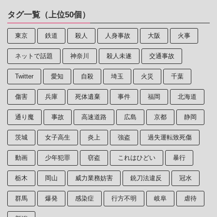
タグ一覧（上位50個）
東京
鉄道
殺人
人身事故
大阪
火事
ネットで話題
神奈川
殺人未遂
交通事故
Twitter
愛知
自殺
埼玉
火災
千葉
傷害
兵庫
死体遺棄
事件
福岡
北海道
通り魔
事故
高速道路
広島
京都
静岡
茨城
女子高生
炎上
強盗
過失運転致死傷
動画
少年犯罪
窃盗
これはひどい
暴行
栃木
岡山
威力業務妨害
銃刀法違反
冠水
群馬
爆発
感染症
行方不明
岐阜
虐待