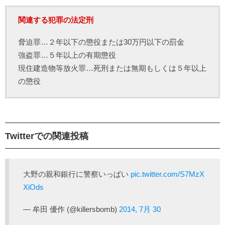
関連する犯罪の法定刑
脅迫罪…２年以下の懲役または30万円以下の罰金
強盗罪…５年以上の有期懲役
現住建造物等放火罪…死刑または無期もしくは５年以上
の懲役
Twitterでの関連投稿
大野の親和銀行に警察いっぱい
pic.twitter.com/S7MzX
XiOds
— 牟田 優作 (@killersbomb)
2014, 7月 30