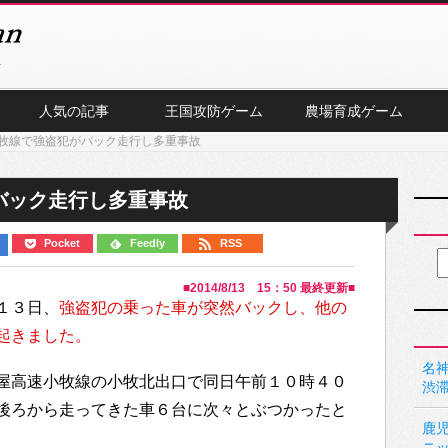
人気の記事
王国攻防ゲーム
農場育成ゲーム
牧線で強盗犯がバック走行し多重事故
バック走行し多重事故
Pocket
Feedly
RSS
■
2014/8/13 15：50
最終更新■
１３日、
強盗犯の乗った車が突然バックし、他の
起きました。
名神
屋高速小牧線の小牧北出口で同日午前１０時４０
渋
後ろから走ってきた車６台に次々とぶつかったと
鹿
ニ