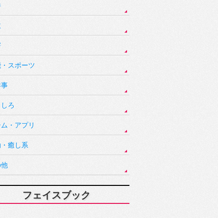
件
故
害
能・スポーツ
祥事
もしろ
ーム・アプリ
動・癒し系
の他
フェイスブック