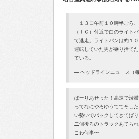
１３日午前１０時半ごろ、
（ＩＣ）付近で白のライトバ
て逃走。ライトバンは約１０
運転していた男が乗り捨てた
ている。
— ヘッドラインニュース（毎日） 
ばーりあせった！高速で渋滞
ってなにやろゆうててそした
い勢いでバックしてきてばり
二個後ろのトラックあてられ
こわ何事〜