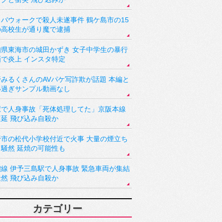
バウォークで殺人未遂事件 鶴ケ島市の15
の高校生が通り魔で逮捕
知県東海市の城田かずき 女子中学生の暴行
画で炎上 インスタ特定
野みるくさんのAVパケ写詐欺が話題 本編と
い過ぎサンプル動画なし
駅で人身事故「死体処理してた」京阪本線
遅延 飛び込み自殺か
野市の松代小学校付近で火事 大量の煙立ち
り騒然 延焼の可能性も
讃線 伊予三島駅で人身事故 緊急車両が集結
騒然 飛び込み自殺か
カテゴリー