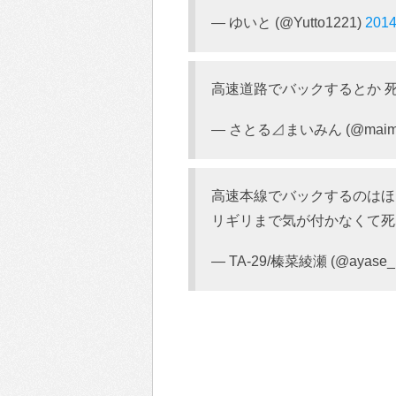
— ゆいと (@Yutto1221)
2014
高速道路でバックするとか 死
— さとる⊿まいみん (@maimi
高速本線でバックするのはほ
リギリまで気が付かなくて死
— TA-29/榛菜綾瀬 (@ayase_h