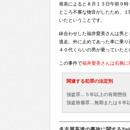
発表によると８月１３日午前９時
ところ不審な物音がしたため、１
いたということです。
鉢合わせした福井愛美さんは男と
逃走。外に止めてあった車に乗り
４０代くらいの男が乗っていたと
この事件で
福井愛美さんは右腕に
関連する犯罪の法定刑
強盗罪…５年以上の有期懲役
強盗致傷罪…無期または６年
名古屋高速の事故に関するTwit