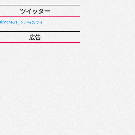
ツイッター
akingnews_jp からのツイート
広告