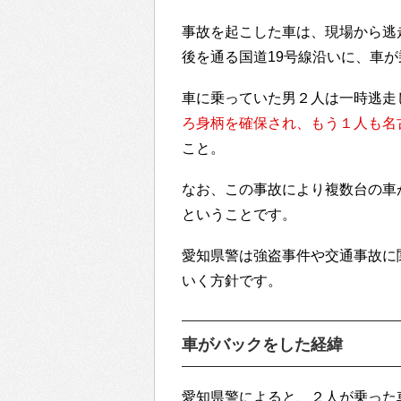
事故を起こした車は、現場から逃
後を通る国道19号線沿いに、車
車に乗っていた男２人は一時逃走
ろ身柄を確保され、もう１人も名
こと。
なお、この事故により複数台の車
ということです。
愛知県警は強盗事件や交通事故に
いく方針です。
車がバックをした経緯
愛知県警によると、２人が乗った