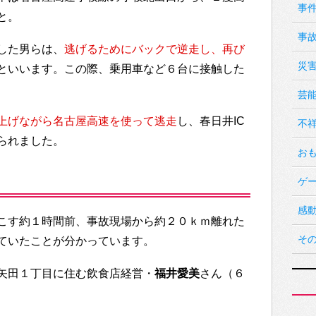
事
と。
事
した男らは、
逃げるためにバックで逆走し、再び
災
といいます。この際、乗用車など６台に接触した
芸
上げながら名古屋高速を使って逃走
し、春日井IC
不
られました。
お
ゲ
感
こす約１時間前、事故現場から約２０ｋｍ離れた
そ
ていたことが分かっています。
矢田１丁目に住む飲食店経営・
福井愛美
さん（６