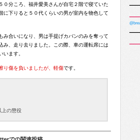
５０分ころ、福井愛美さんが自宅２階で寝ていた
階に下りると５０代くらいの男が室内を物色して
@bre
もみ合いになり、男は手提げカバンのみを奪って
込み、走り去りました。この際、車の運転席には
いいます。
擦り傷を負いましたが、軽傷
です。
以上の懲役
terでの関連投稿