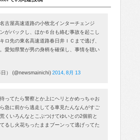
名古屋高速道路の小牧北インターチェンジ
ンがバックし、ほか６台も絡む事故を起こし
キロ先の東名高速道路春日井ＩＣまで逃げ、
。愛知県警が男の身柄を確保し、事情を聴い
(@newsmainichi)
2014, 8月 13
待ってたら警察とか上にヘリとかめっちゃお
ら急に前から逃走してる車見たんなんがすご
荒くいろんなとこぶつけてゆいとの2個前と
てるし火花ちったままブーンって逃げってた