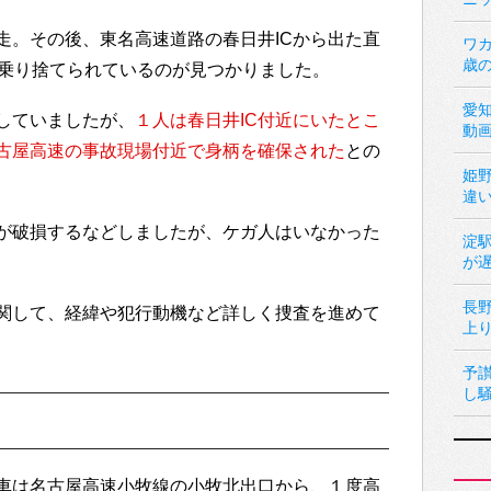
走。その後、東名高速道路の春日井ICから出た直
ワカ
歳
が乗り捨てられているのが見つかりました。
愛
していましたが、
１人は春日井IC付近にいたとこ
動
古屋高速の事故現場付近で身柄を確保された
との
姫
違
が破損するなどしましたが、ケガ人はいなかった
淀
が
長
関して、経緯や犯行動機など詳しく捜査を進めて
上
予
し
車は名古屋高速小牧線の小牧北出口から、１度高