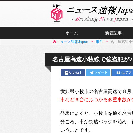
ホーム
新着記事
ニュース速報Japan
事件
名古屋高速小
名古屋高速小牧線で強盗犯が
いいね！
ツイート
はてブ
愛知県小牧市の名古屋高速で８月
車など６台にぶつかる多重事故が
発表によると、小牧市を通る名古
分ころ、車が突然バックを始め、
いうことです。