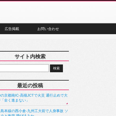
広告掲載
お問い合わせ
サイト内検索
最近の投稿
の京都南IC-高槻JCTで火災 通行止めで大
滞「全く進まない」
児島本線の西小倉-九州工大前で人身事故 ソ
ックと衝突 飛び込みか