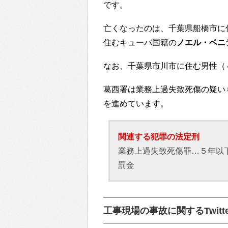
です。
亡くなったのは、千葉県船橋市に
住むキューバ国籍の
ノエル・ベニ
なお、千葉県市川市に住む男性（
葛西署は業務上過失致死傷の疑い
を進めています。
関連する犯罪の法定刑
業務上過失致死傷罪…５年以下
罰金
工事現場の事故に関するTwitt