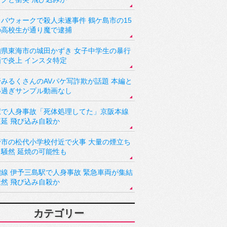
バウォークで殺人未遂事件 鶴ケ島市の15
の高校生が通り魔で逮捕
知県東海市の城田かずき 女子中学生の暴行
画で炎上 インスタ特定
野みるくさんのAVパケ写詐欺が話題 本編と
い過ぎサンプル動画なし
駅で人身事故「死体処理してた」京阪本線
遅延 飛び込み自殺か
野市の松代小学校付近で火事 大量の煙立ち
り騒然 延焼の可能性も
讃線 伊予三島駅で人身事故 緊急車両が集結
騒然 飛び込み自殺か
カテゴリー