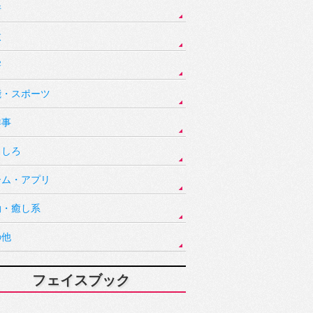
件
故
害
能・スポーツ
祥事
もしろ
ーム・アプリ
動・癒し系
の他
フェイスブック