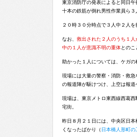
東京消防庁の発表によると同日午
十本の鉄筋が倒れ男性作業員ら３
２０時３０分時点で３人中２人を
なお、
救出された２人のうち１人
中の１人が意識不明の重体
とのこ
助かった１人については、ケガの
現場には大量の警察・消防・救急
の報道陣が駆けつけ、上空は報道
現場は、東京メトロ東西線西葛西
宅街。
昨日８月２１日には、中央区日本
くなったばかり（
日本橋人形町の