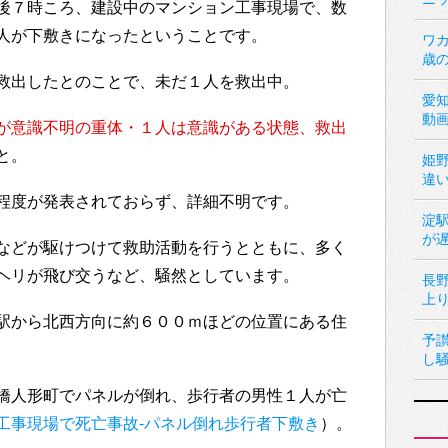
後７時ころ、建設中のマンション工事現場で、数
人が下敷きになったということです。
ワカ
歳
救出したとのことで、未だ１人を救出中。
愛
動
が意識不明の重体・１人は意識がある状態、救出
と。
姫
違
程度が発表されておらず、詳細不明です。
淀
が
などが駆けつけて救助活動を行うとともに、多く
ヘリが飛び交うなど、騒然としています。
長
上
駅から北西方向に約６００ｍほどの位置にある住
予
し
橋人形町でパネルが倒れ、歩行者の男性１人が亡
工事現場で死亡事故-パネル倒れ歩行者下敷き
）。