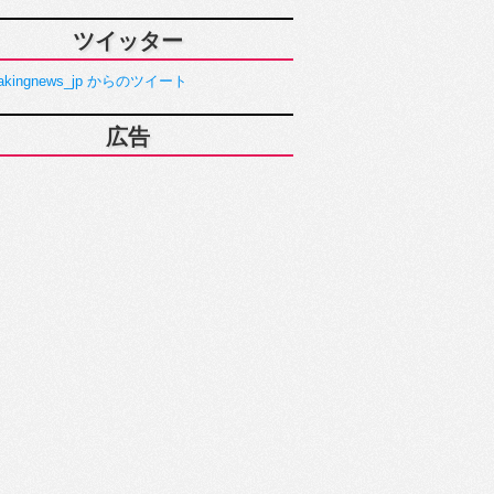
ツイッター
akingnews_jp からのツイート
広告