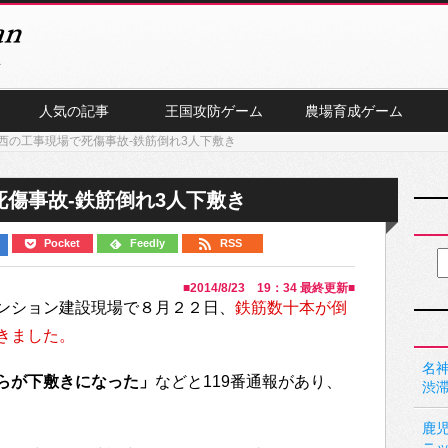
人気の記事
王国攻防ゲーム
農場育成ゲーム
西の工事現場で死傷事故-鉄筋倒れ3人下敷き
傷事故-鉄筋倒れ3人下敷き
Pocket
Feedly
RSS
■
2014/8/23 19：34
最終更新■
ンション建設現場で８月２２日、
鉄筋数十本が倒
きました。
名神
らが下敷きになった」
などと119番通報があり、
渋
鹿
ニ