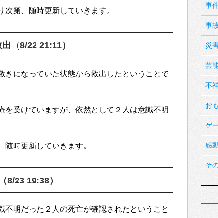
事
り次第、随時更新していきます。
事
8/22 21:11）
災
芸
敷きになっていた状態から救出したということで
不
お
療を受けていますが、依然として２人は意識不明
ゲ
感
、随時更新していきます。
そ
23 19:38）
識不明だった２人の死亡が確認されたということ