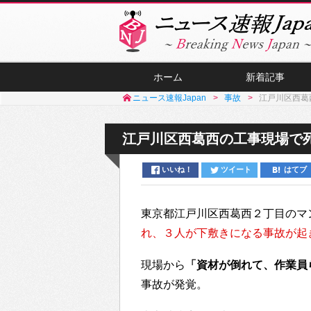
ホーム
新着記事
ニュース速報Japan
事故
江戸川区西葛
江戸川区西葛西の工事現場で死
いいね！
ツイート
はてブ
東京都江戸川区西葛西２丁目のマ
れ、３人が下敷きになる事故が起
現場から
「資材が倒れて、作業員
事故が発覚。