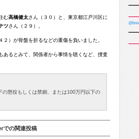
住む
高橋健太
さん（３０）と、東京都江戸川区に
@bre
テツ
さん（２９）。
４２）が骨盤を折るなどの重傷を負いました。
もあるとみて、関係者から事情を聴くなど、捜査
の懲役もしくは禁錮、または100万円以下の
erでの関連投稿