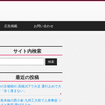
広告掲載
お問い合わせ
サイト内検索
最近の投稿
の京都南IC-高槻JCTで火災 通行止めで大
滞「全く進まない」
児島本線の西小倉-九州工大前で人身事故 ソ
ックと衝突 飛び込みか