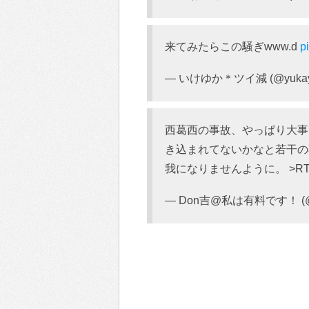
来てみたらこの騒ぎwww.d
p
— いけゆか＊ツイ減 (@yukayu
西葛西の事故、やっぱり大事
き込まれてないかなと若干の
我になりませんように。 >R
— Don吉@私は有料です！ (@lo