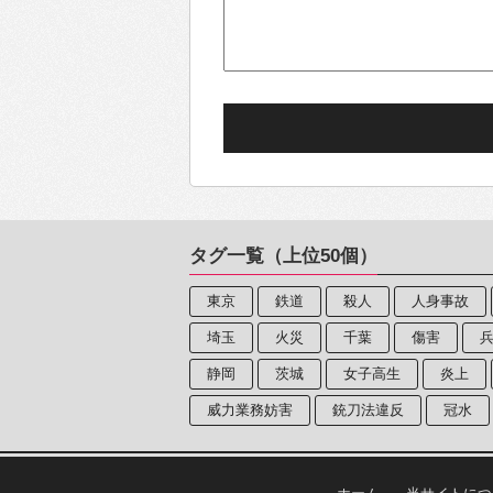
タグ一覧（上位50個）
東京
鉄道
殺人
人身事故
埼玉
火災
千葉
傷害
静岡
茨城
女子高生
炎上
威力業務妨害
銃刀法違反
冠水