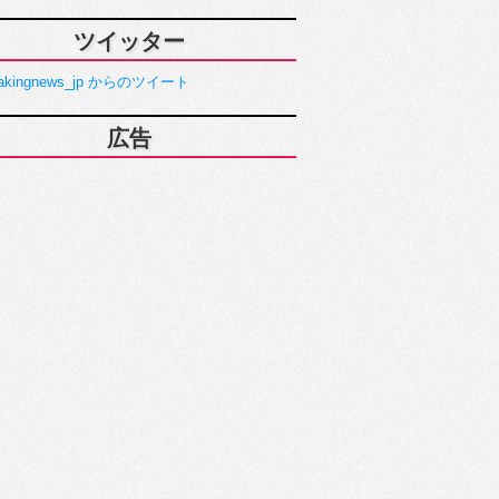
ツイッター
akingnews_jp からのツイート
広告