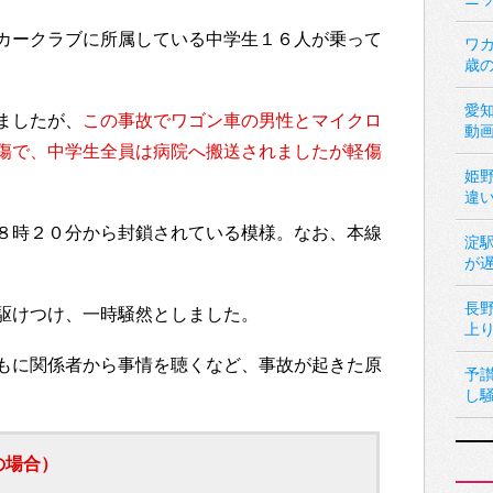
カークラブに所属している中学生１６人が乗って
ワカ
歳
愛
ましたが、
この事故でワゴン車の男性とマイクロ
動
傷で、中学生全員は病院へ搬送されましたが軽傷
姫
違
前８時２０分から封鎖されている模様。なお、本線
淀
が
長
駆けつけ、一時騒然としました。
上
もに関係者から事情を聴くなど、事故が起きた原
予
し
の場合）