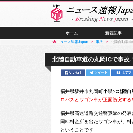
ホーム
新着記事
ニュース速報Japan
事故
北陸自動車道
北陸自動車道の丸岡ICで事故
いいね！
ツイート
はてブ
福井県坂井市丸岡町小黒の
北陸自
ロバスとワゴン車が正面衝突する
福井県高速道路交通警察隊の発表
岡IC料金所を出たワゴン車が、
ということです。