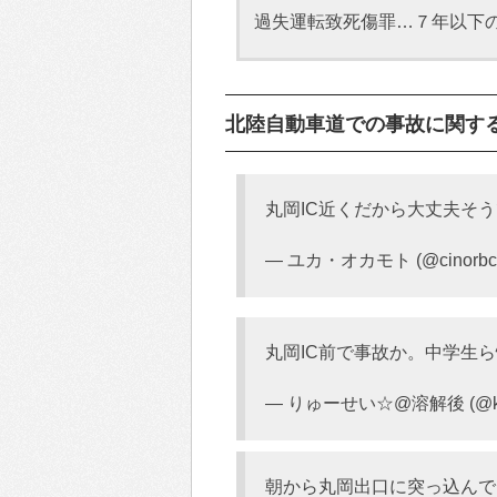
過失運転致死傷罪…７年以下の
北陸自動車道での事故に関するT
丸岡IC近くだから大丈夫そ
— ユカ・オカモト (@cinorbci
丸岡IC前で事故か。中学生
— りゅーせい☆@溶解後 (@kan
朝から丸岡出口に突っ込んで