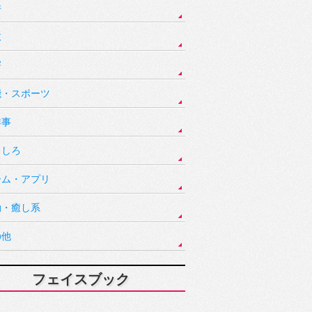
件
故
害
能・スポーツ
祥事
もしろ
ーム・アプリ
動・癒し系
の他
フェイスブック