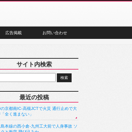
広告掲載
お問い合わせ
サイト内検索
最近の投稿
の京都南IC-高槻JCTで火災 通行止めで大
滞「全く進まない」
児島本線の西小倉-九州工大前で人身事故 ソ
ックと衝突 飛び込みか