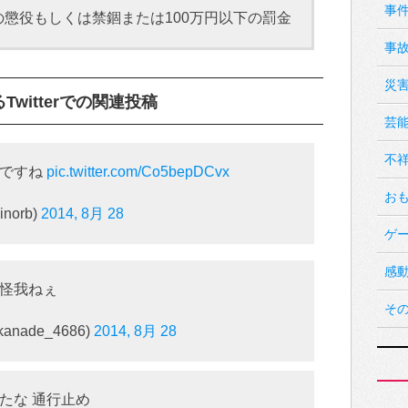
事
懲役もしくは禁錮または100万円以下の罰金
事
災
witterでの関連投稿
芸
不
うですね
pic.twitter.com/Co5bepDCvx
お
norb)
2014, 8月 28
ゲ
感
ら怪我ねぇ
そ
ade_4686)
2014, 8月 28
たな 通行止め