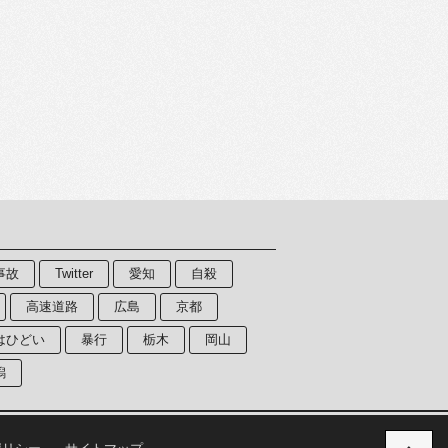
事故
Twitter
愛知
自殺
高速道路
広島
京都
はひどい
暴行
栃木
岡山
潟