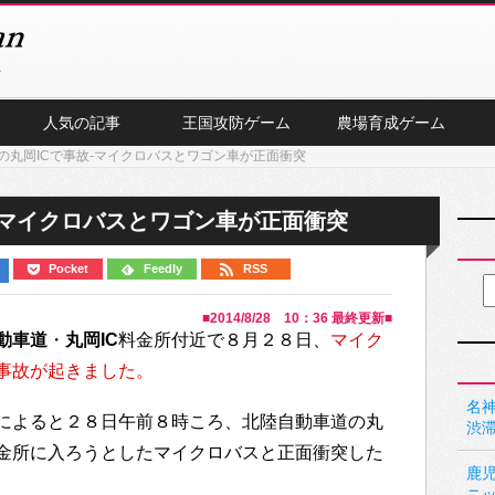
人気の記事
王国攻防ゲーム
農場育成ゲーム
の丸岡ICで事故-マイクロバスとワゴン車が正面衝突
-マイクロバスとワゴン車が正面衝突
Pocket
Feedly
RSS
■
2014/8/28 10：36
最終更新■
動車道
・
丸岡IC
料金所付近で８月２８日、
マイク
事故が起きました。
名神
によると２８日午前８時ころ、北陸自動車道の丸
渋
料金所に入ろうとしたマイクロバスと正面衝突した
鹿
ニ