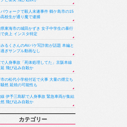
バウォークで殺人未遂事件 鶴ケ島市の15
の高校生が通り魔で逮捕
知県東海市の城田かずき 女子中学生の暴行
画で炎上 インスタ特定
野みるくさんのAVパケ写詐欺が話題 本編と
い過ぎサンプル動画なし
駅で人身事故「死体処理してた」京阪本線
遅延 飛び込み自殺か
野市の松代小学校付近で火事 大量の煙立ち
り騒然 延焼の可能性も
讃線 伊予三島駅で人身事故 緊急車両が集結
騒然 飛び込み自殺か
カテゴリー