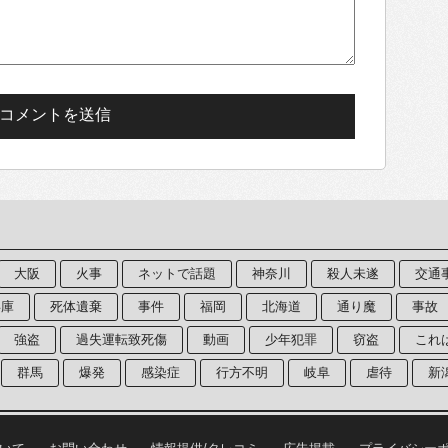
大阪
火事
ネットで話題
神奈川
殺人未遂
交通
兵庫
死体遺棄
事件
福岡
北海道
通り魔
事故
強盗
過失運転致死傷
動画
少年犯罪
窃盗
これ
群馬
爆発
感染症
行方不明
岐阜
虐待
新