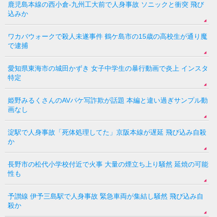
鹿児島本線の西小倉-九州工大前で人身事故 ソニックと衝突 飛び
込みか
ワカバウォークで殺人未遂事件 鶴ケ島市の15歳の高校生が通り魔
で逮捕
愛知県東海市の城田かずき 女子中学生の暴行動画で炎上 インスタ
特定
姫野みるくさんのAVパケ写詐欺が話題 本編と違い過ぎサンプル動
画なし
淀駅で人身事故「死体処理してた」京阪本線が遅延 飛び込み自殺
か
長野市の松代小学校付近で火事 大量の煙立ち上り騒然 延焼の可能
性も
予讃線 伊予三島駅で人身事故 緊急車両が集結し騒然 飛び込み自
殺か