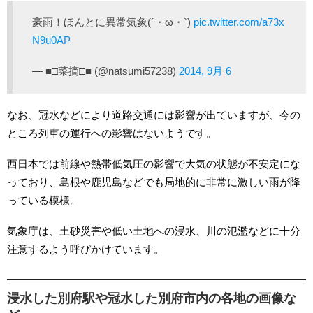
豪雨！ほんとに異常気象(´・ω・`)
pic.twitter.com/a73x
N9u0AP
— ■□菜摘□■ (@natsumi57238)
2014, 9月 6
なお、冠水などにより道路交通には影響が出ていますが、今の
ところ列車の運行への影響はないようです。
西日本では前線や熱帯低気圧の影響で大気の状態が不安定にな
っており、島根や鹿児島などでも局地的に非常に激しい雨が降
っている模様。
気象庁は、土砂災害や低い土地への浸水、川の氾濫などに十分
注意するよう呼びかけています。
浸水した別府駅や冠水した別府市内の各地の画像な