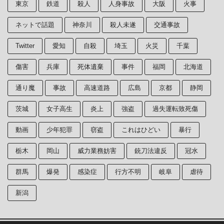
東京
鉄道
殺人
人身事故
大阪
火事
ネットで話題
神奈川
殺人未遂
交通事故
Twitter
愛知
自殺
埼玉
火災
千葉
傷害
兵庫
死体遺棄
事件
福岡
北海道
通り魔
事故
高速道路
広島
京都
静岡
茨城
女子高生
炎上
強盗
過失運転致死傷
動画
少年犯罪
窃盗
これはひどい
暴行
栃木
岡山
威力業務妨害
銃刀法違反
冠水
群馬
爆発
感染症
行方不明
岐阜
虐待
新潟