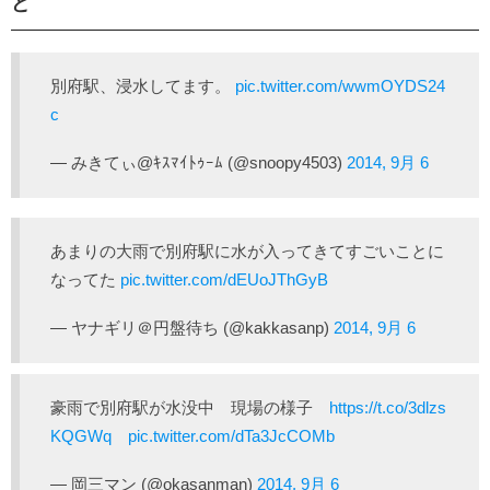
ど
別府駅、浸水してます。
pic.twitter.com/wwmOYDS24
c
— みきてぃ@ｷｽﾏｲﾄｩｰﾑ (@snoopy4503)
2014, 9月 6
あまりの大雨で別府駅に水が入ってきてすごいことに
なってた
pic.twitter.com/dEUoJThGyB
— ヤナギリ＠円盤待ち (@kakkasanp)
2014, 9月 6
豪雨で別府駅が水没中 現場の様子
https://t.co/3dlzs
KQGWq
pic.twitter.com/dTa3JcCOMb
— 岡三マン (@okasanman)
2014, 9月 6