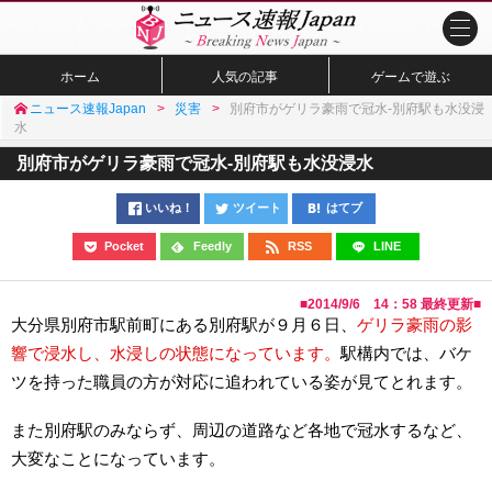
ホーム
人気の記事
ゲームで遊ぶ
ニュース速報Japan
災害
別府市がゲリラ豪雨で冠水-別府駅も水没浸
水
別府市がゲリラ豪雨で冠水-別府駅も水没浸水
いいね！
ツイート
はてブ
Pocket
Feedly
RSS
LINE
■
2014/9/6 14：58
最終更新■
大分県別府市駅前町にある別府駅が９月６日、
ゲリラ豪雨の影
響で浸水し、水浸しの状態になっています。
駅構内では、バケ
ツを持った職員の方が対応に追われている姿が見てとれます。
また別府駅のみならず、周辺の道路など各地で冠水するなど、
大変なことになっています。