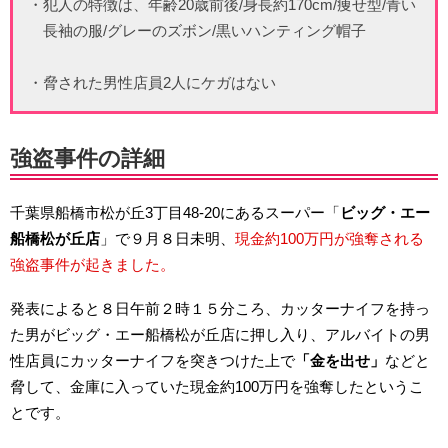
・犯人の特徴は、年齢20歳前後/身長約170cm/痩せ型/青い
長袖の服/グレーのズボン/黒いハンティング帽子
・脅された男性店員2人にケガはない
強盗事件の詳細
千葉県船橋市松が丘3丁目48-20にあるスーパー「
ビッグ・エー
船橋松が丘店
」で９月８日未明、
現金約100万円が強奪される
強盗事件が起きました。
発表によると８日午前２時１５分ころ、カッターナイフを持っ
た男がビッグ・エー船橋松が丘店に押し入り、アルバイトの男
性店員にカッターナイフを突きつけた上で
「金を出せ」
などと
脅して、金庫に入っていた現金約100万円を強奪したというこ
とです。