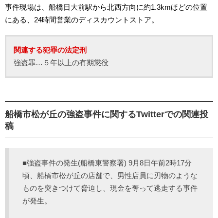
事件現場は、船橋日大前駅から北西方向に約1.3kmほどの位置
にある、24時間営業のディスカウントストア。
関連する犯罪の法定刑
強盗罪…５年以上の有期懲役
船橋市松が丘の強盗事件に関するTwitterでの関連投
稿
■強盗事件の発生(船橋東警察署) 9月8日午前2時17分
頃、船橋市松が丘の店舗で、男性店員に刃物のような
ものを突きつけて脅迫し、現金を奪って逃走する事件
が発生。