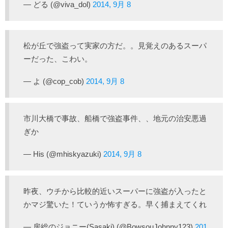
— どる (@viva_dol)
2014, 9月 8
松が丘で強盗って実家の方だ。。見覚えのあるスーパ
ーだった、こわい。
— よ (@cop_cob)
2014, 9月 8
市川大橋で事故、船橋で強盗事件、、地元の治安悪過
ぎか
— His (@mhiskyazuki)
2014, 9月 8
昨夜、ウチから比較的近いスーパーに強盗が入ったと
かマジ驚いた！ていうか怖すぎる。早く捕まえてくれ
— 房総のジョニー(Sasaki) (@BowsouJohnny123)
201