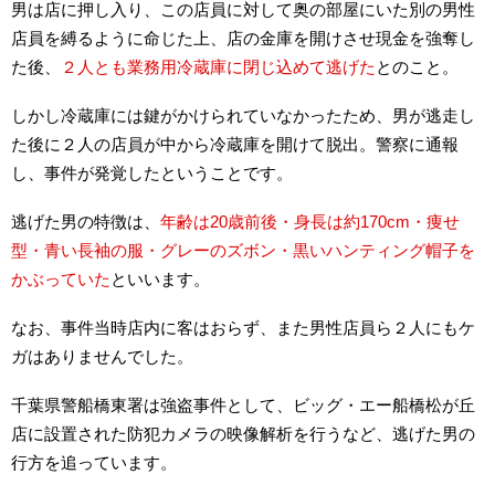
男は店に押し入り、この店員に対して奥の部屋にいた別の男性
店員を縛るように命じた上、店の金庫を開けさせ現金を強奪し
た後、
２人とも業務用冷蔵庫に閉じ込めて逃げた
とのこと。
しかし冷蔵庫には鍵がかけられていなかったため、男が逃走し
た後に２人の店員が中から冷蔵庫を開けて脱出。警察に通報
し、事件が発覚したということです。
逃げた男の特徴は、
年齢は20歳前後・身長は約170cm・痩せ
型・青い長袖の服・グレーのズボン・黒いハンティング帽子を
かぶっていた
といいます。
なお、事件当時店内に客はおらず、また男性店員ら２人にもケ
ガはありませんでした。
千葉県警船橋東署は強盗事件として、ビッグ・エー船橋松が丘
店に設置された防犯カメラの映像解析を行うなど、逃げた男の
行方を追っています。