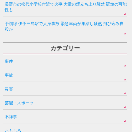
長野市の松代小学校付近で火事 大量の煙立ち上り騒然 延焼の可能
性も
予讃線 伊予三島駅で人身事故 緊急車両が集結し騒然 飛び込み自
殺か
カテゴリー
事件
事故
災害
芸能・スポーツ
不祥事
おもしろ