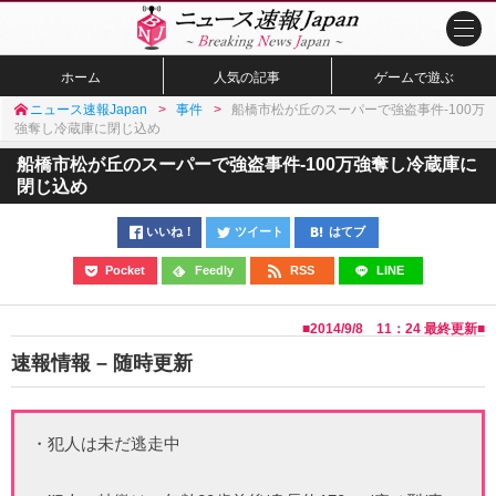
ホーム
人気の記事
ゲームで遊ぶ
ニュース速報Japan
事件
船橋市松が丘のスーパーで強盗事件-100万
強奪し冷蔵庫に閉じ込め
船橋市松が丘のスーパーで強盗事件-100万強奪し冷蔵庫に
閉じ込め
いいね！
ツイート
はてブ
Pocket
Feedly
RSS
LINE
■
2014/9/8 11：24
最終更新■
速報情報 – 随時更新
・犯人は未だ逃走中