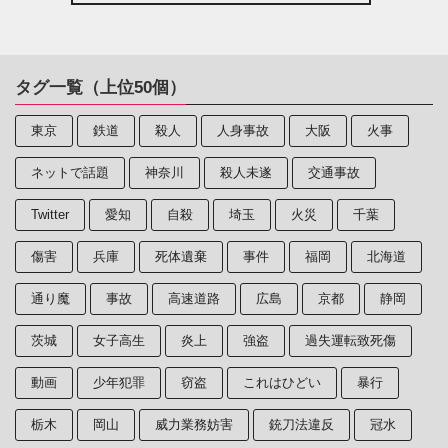
タグ一覧（上位50個）
東京
鉄道
殺人
人身事故
大阪
火事
ネットで話題
神奈川
殺人未遂
交通事故
Twitter
愛知
自殺
埼玉
火災
千葉
傷害
兵庫
死体遺棄
事件
福岡
北海道
通り魔
事故
高速道路
広島
京都
静岡
茨城
女子高生
炎上
強盗
過失運転致死傷
動画
少年犯罪
窃盗
これはひどい
暴行
栃木
岡山
威力業務妨害
銃刀法違反
冠水