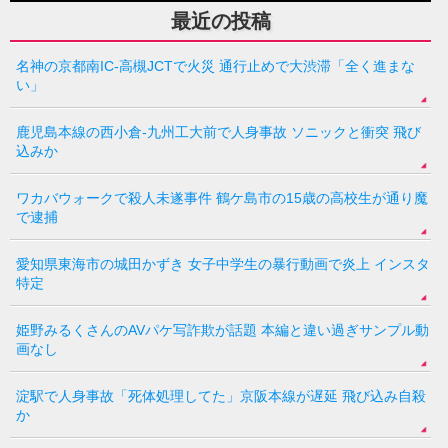
最近の投稿
名神の京都南IC-高槻JCTで火災 通行止めで大渋滞「全く進まな
い」
鹿児島本線の西小倉-九州工大前で人身事故 ソニックと衝突 飛び
込みか
ワカバウォークで殺人未遂事件 鶴ケ島市の15歳の高校生が通り魔
で逮捕
愛知県東海市の城田かずき 女子中学生の暴行動画で炎上 インスタ
特定
姫野みるくさんのAVパケ写詐欺が話題 本編と違い過ぎサンプル動
画なし
淀駅で人身事故「死体処理してた」京阪本線が遅延 飛び込み自殺
か