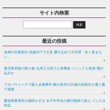
サイト内検索
最近の投稿
名神の京都南IC-高槻JCTで火災 通行止めで大渋滞「全く進まな
い」
鹿児島本線の西小倉-九州工大前で人身事故 ソニックと衝突 飛び
込みか
ワカバウォークで殺人未遂事件 鶴ケ島市の15歳の高校生が通り魔
で逮捕
愛知県東海市の城田かずき 女子中学生の暴行動画で炎上 インスタ
特定