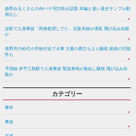
姫野みるくさんのAVパケ写詐欺が話題 本編と違い過ぎサンプル動
画なし
淀駅で人身事故「死体処理してた」京阪本線が遅延 飛び込み自殺
か
長野市の松代小学校付近で火事 大量の煙立ち上り騒然 延焼の可能
性も
予讃線 伊予三島駅で人身事故 緊急車両が集結し騒然 飛び込み自
殺か
カテゴリー
事件
事故
災害