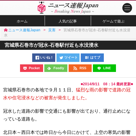
ホーム
人気の記事
ゲームで遊ぶ
ニュース速報Japan
災害
宮城県石巻市が冠水-石巻駅付近も水没浸
水
宮城県石巻市が冠水-石巻駅付近も水没浸水
いいね！
ツイート
はてブ
Pocket
Feedly
RSS
LINE
■
2014/9/11 08：14
最終更新■
宮城県石巻市の各地で９月１１日、
猛烈な雨の影響で道路の冠
水や住宅浸水などの被害が発生しました。
冠水した道路の影響で交通にも影響が出ており、通行止めにな
っている道路も。
北日本～西日本では昨日から今日にかけて、上空の寒気の影響