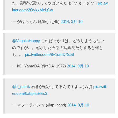
た、影響で冠水してやばいんだよ(´∵`)(´∵`)(´∵`)
pic.tw
itter.com/2OvkkMcLCw
— がはらくん (@tkghr_45)
2014, 9月 10
@VegaltaHoppy
こればっかりは、どうしようもない
のですが…。冠水した石巻の写真見たりすると何と
も…。
pic.twitter.com/8v1qmDXuSf
— kji YamaDA (@YDA_1972)
2014, 9月 10
@7_snmk
石巻が冠水してるんですよ…( ﾉД`)
pic.twitt
er.com/0xbphuEEs3
— ☆フーライン☆ (@tp_band)
2014, 9月 10