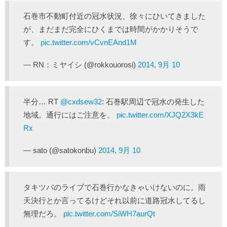
石巻市不動町付近の冠水状況、徐々にひいてきました
が、まだまだ完全にひくまでは時間がかかりそうで
す。
pic.twitter.com/vCvnEAnd1M
— RN：ミヤイシ (@rokkouorosi)
2014, 9月 10
半分… RT
@cxdsew32
: 石巻駅周辺で冠水の発生した
地域。通行にはご注意を。
pic.twitter.com/XJQ2X3kE
Rx
— sato (@satokonbu)
2014, 9月 10
タキツバのライブで石巻行かなきゃいけないのに。雨
天決行とか言ってるけどそれ以前に道路冠水してるし
無理だろ。
pic.twitter.com/SiWH7aurQt