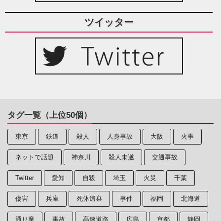
ツイッター
タグ一覧（上位50個）
東京
鉄道
殺人
人身事故
大阪
火事
ネットで話題
神奈川
殺人未遂
交通事故
Twitter
愛知
自殺
埼玉
火災
千葉
傷害
兵庫
死体遺棄
事件
福岡
北海道
通り魔
事故
高速道路
広島
京都
静岡