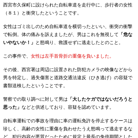
西宮市久保町に設けられた自転車道を走行中に、歩行者の女性
（８１）と衝突したということです。
女性はゴミ出しのため自転車道を横切ったといい、衝突の衝撃
で転倒。体の痛みを訴えましたが、男はこれを無視して
「危な
いやないか！」
と怒鳴り、救護せずに逃走したとのこと。
この事件で、
女性は左手首骨折の重傷を負いました。
その後、西宮署は周辺に設置された防犯カメラの映像などから
男を特定し、過失傷害と道路交通法違反（ひき逃げ）の容疑で
書類送検したということです。
警察での取り調べに対して男は
「大したケガではないだろうと
思った」
などと供述しており、容疑を認めています。
自転車運転での事故を理由に車の運転免許を停止するケースは
珍しく、高齢の女性に重傷を負わせたうえ怒鳴って逃走するな
ど、犯行内容が悪質だったために規定上最長の免停期間とした