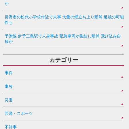
か
長野市の松代小学校付近で火事 大量の煙立ち上り騒然 延焼の可能
性も
予讃線 伊予三島駅で人身事故 緊急車両が集結し騒然 飛び込み自
殺か
カテゴリー
事件
事故
災害
芸能・スポーツ
不祥事