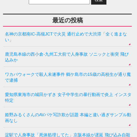
最近の投稿
名神の京都南IC-高槻JCTで火災 通行止めで大渋滞「全く進まな
い」
鹿児島本線の西小倉-九州工大前で人身事故 ソニックと衝突 飛び
込みか
ワカバウォークで殺人未遂事件 鶴ケ島市の15歳の高校生が通り魔
で逮捕
愛知県東海市の城田かずき 女子中学生の暴行動画で炎上 インスタ
特定
姫野みるくさんのAVパケ写詐欺が話題 本編と違い過ぎサンプル動
画なし
淀駅で人身事故「死体処理してた」京阪本線が遅延 飛び込み自殺