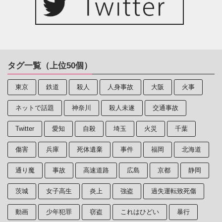
タグ一覧（上位50個）
東京
鉄道
殺人
人身事故
大阪
火事
ネットで話題
神奈川
殺人未遂
交通事故
Twitter
愛知
自殺
埼玉
火災
千葉
傷害
兵庫
死体遺棄
事件
福岡
北海道
通り魔
事故
高速道路
広島
京都
静岡
茨城
女子高生
炎上
強盗
過失運転致死傷
動画
少年犯罪
窃盗
これはひどい
暴行