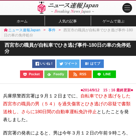
ホーム
人気の記事
ゲームで遊ぶ
ニュース速報Japan
事件
西宮市の職員が自転車でひき逃げ事件-180
日の車の免停処分
西宮市の職員が自転車でひき逃げ事件-180日の車の免停処
分
いいね！
ツイート
はてブ
Pocket
Feedly
RSS
LINE
■
2014/9/12 15：16
最終更新■
兵庫県警西宮署は９月１２日までに、
自転車でひき逃げをした
西宮市の職員の男（５４）を過失傷害とひき逃げの容疑で書類
送検し、さらに180日間の自動車運転免許停止
としたことを発
表しました。
西宮署の発表によると、男は今年３月１２日の午前９時ころ、