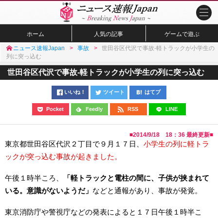
ホーム
人気の記事
ゲームで遊ぶ
ニュース速報Japan
事故
世田谷区代沢で事故-軽トラックが小学生の
列に突っ込む
世田谷区代沢で事故-軽トラックが小学生の列に突っ込む
いいね！
ツイート
はてブ
Pocket
Feedly
RSS
LINE
■
2014/9/18 18：36
最終更新■
東京都世田谷区代沢２丁目で９月１７日、
小学生の列に軽トラ
ックが突っ込む事故が起きました。
午後１時半ころ、
「軽トラックと電柱の間に、子供が挟まれて
いる。意識がないようだ」
などと通報があり、事故が発覚。
東京消防庁や警視庁などの発表によると１７日午後１時半こ