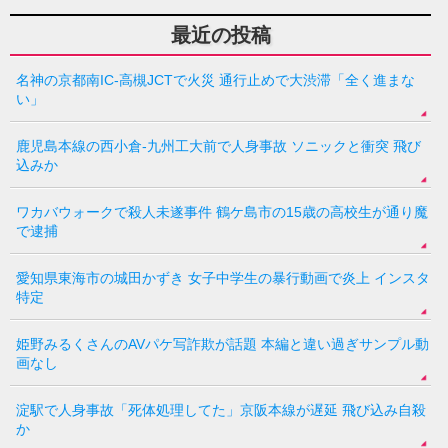
最近の投稿
名神の京都南IC-高槻JCTで火災 通行止めで大渋滞「全く進まな
い」
鹿児島本線の西小倉-九州工大前で人身事故 ソニックと衝突 飛び
込みか
ワカバウォークで殺人未遂事件 鶴ケ島市の15歳の高校生が通り魔
で逮捕
愛知県東海市の城田かずき 女子中学生の暴行動画で炎上 インスタ
特定
姫野みるくさんのAVパケ写詐欺が話題 本編と違い過ぎサンプル動
画なし
淀駅で人身事故「死体処理してた」京阪本線が遅延 飛び込み自殺
か