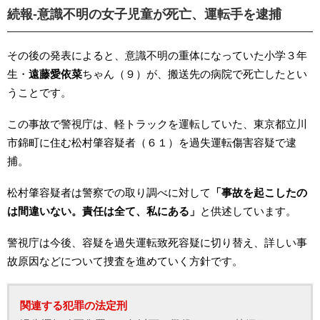
続報-意識不明の女子児童が死亡、運転手を逮捕
その後の発表によると、意識不明の重体になっていた小学３年
生・
遠藤愛依菜
ちゃん（９）が、搬送先の病院で死亡したとい
うことです。
この事故で警視庁は、軽トラックを運転していた、東京都立川
市錦町に住む松村肇容疑者（６１）を過失運転傷害容疑で逮
捕。
松村肇容疑者は警察での取り調べに対して
「事故を起こしたの
は間違いない。責任は全て、私にある」
と供述しています。
警視庁は今後、容疑を過失運転致死容疑に切り替え、詳しい事
故原因などについて捜査を進めていく方針です。
関連する犯罪の法定刑