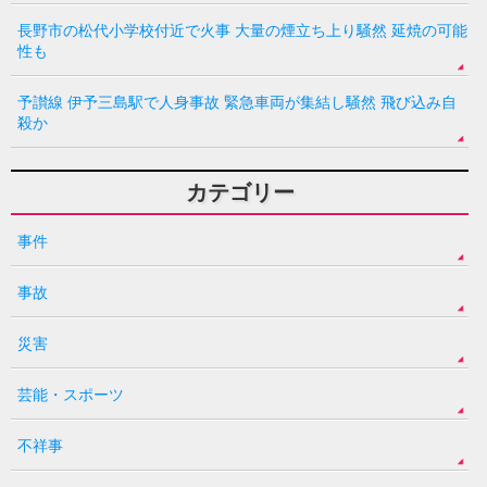
長野市の松代小学校付近で火事 大量の煙立ち上り騒然 延焼の可能
性も
予讃線 伊予三島駅で人身事故 緊急車両が集結し騒然 飛び込み自
殺か
カテゴリー
事件
事故
災害
芸能・スポーツ
不祥事