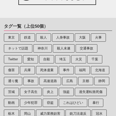
タグ一覧（上位50個）
東京
鉄道
殺人
人身事故
大阪
火事
ネットで話題
神奈川
殺人未遂
交通事故
Twitter
愛知
自殺
埼玉
火災
千葉
傷害
兵庫
死体遺棄
事件
福岡
北海道
通り魔
事故
高速道路
広島
京都
静岡
茨城
女子高生
炎上
強盗
過失運転致死傷
動画
少年犯罪
窃盗
これはひどい
暴行
栃木
岡山
威力業務妨害
銃刀法違反
冠水