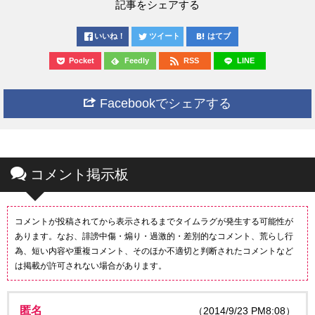
記事をシェアする
いいね！
ツイート
はてブ
Pocket
Feedly
RSS
LINE
Facebookでシェアする
コメント掲示板
コメントが投稿されてから表示されるまでタイムラグが発生する可能性が
あります。なお、誹謗中傷・煽り・過激的・差別的なコメント、荒らし行
為、短い内容や重複コメント、そのほか不適切と判断されたコメントなど
は掲載が許可されない場合があります。
匿名
（2014/9/23 PM8:08）