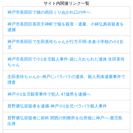
サイト内関連リンク一覧
神戸市長田区で猫の両目くりぬかれ口の中へ
神戸市長田区長田天神町で猫を殺害・遺棄、小林弘典容疑者を
逮捕
神戸市長田区で生田美玲ちゃんが行方不明-名倉小学校の小1女
児
神戸市長田区で小1女児殺人事件-袋に入れられた遺体 生田美玲
ちゃん
生田美玲ちゃんか-神戸にバラバラの遺体、殺人死体遺棄事件で
捜査
神戸小1女児殺害事件で犯人 47歳男を逮捕へ
君野康弘容疑者を逮捕-神戸小1女児バラバラ殺人事件
君野康弘容疑者に前科 関西の刑務所を出所後に神戸へ-鹿児島
出身