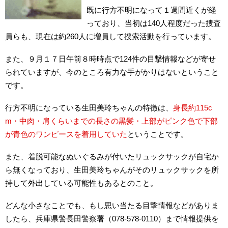
既に行方不明になって１週間近くが経
っており、当初は140人程度だった捜査
員らも、現在は約260人に増員して捜索活動を行っています。
また、９月１７日午前８時時点で124件の目撃情報などが寄せ
られていますが、今のところ有力な手がかりはないということ
です。
行方不明になっている生田美玲ちゃんの特徴は、
身長約115c
m・中肉・肩くらいまでの長さの黒髪・上部がピンク色で下部
が青色のワンピースを着用していた
ということです。
また、着脱可能なぬいぐるみが付いたリュックサックが自宅か
ら無くなっており、生田美玲ちゃんがそのリュックサックを所
持して外出している可能性もあるとのこと。
どんな小さなことでも、もし思い当たる目撃情報などがありま
したら、兵庫県警長田警察署（078-578-0110）まで情報提供を