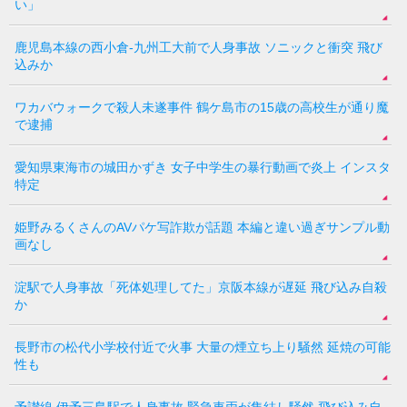
い」
鹿児島本線の西小倉-九州工大前で人身事故 ソニックと衝突 飛び
込みか
ワカバウォークで殺人未遂事件 鶴ケ島市の15歳の高校生が通り魔
で逮捕
愛知県東海市の城田かずき 女子中学生の暴行動画で炎上 インスタ
特定
姫野みるくさんのAVパケ写詐欺が話題 本編と違い過ぎサンプル動
画なし
淀駅で人身事故「死体処理してた」京阪本線が遅延 飛び込み自殺
か
長野市の松代小学校付近で火事 大量の煙立ち上り騒然 延焼の可能
性も
予讃線 伊予三島駅で人身事故 緊急車両が集結し騒然 飛び込み自