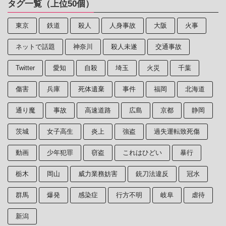
タグ一覧（上位50個）
東京
鉄道
殺人
人身事故
大阪
火事
ネットで話題
神奈川
殺人未遂
交通事故
Twitter
愛知
自殺
埼玉
火災
千葉
傷害
兵庫
死体遺棄
事件
福岡
北海道
通り魔
事故
高速道路
広島
京都
静岡
茨城
女子高生
炎上
強盗
過失運転致死傷
動画
少年犯罪
窃盗
これはひどい
暴行
栃木
岡山
威力業務妨害
銃刀法違反
冠水
群馬
爆発
感染症
行方不明
岐阜
虐待
新潟