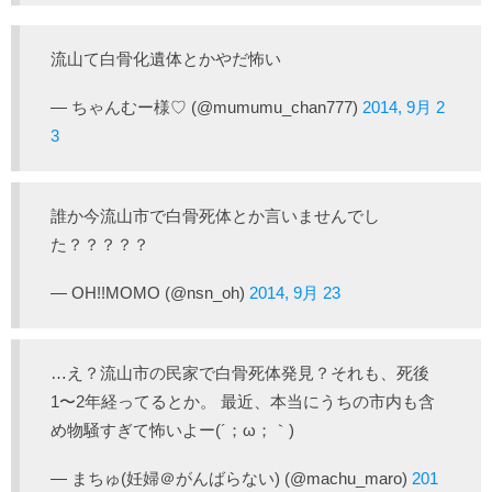
流山て白骨化遺体とかやだ怖い
— ちゃんむー様♡ (@mumumu_chan777)
2014, 9月 2
3
誰か今流山市で白骨死体とか言いませんでし
た？？？？？
— OH!!MOMO (@nsn_oh)
2014, 9月 23
…え？流山市の民家で白骨死体発見？それも、死後
1〜2年経ってるとか。 最近、本当にうちの市内も含
め物騒すぎて怖いよー(´；ω；｀)
— まちゅ(妊婦＠がんばらない) (@machu_maro)
201