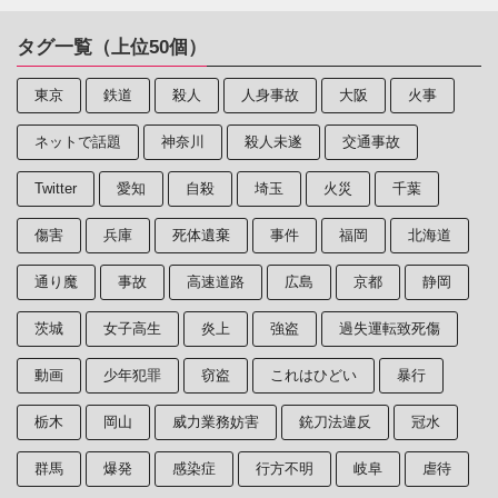
タグ一覧（上位50個）
東京
鉄道
殺人
人身事故
大阪
火事
ネットで話題
神奈川
殺人未遂
交通事故
Twitter
愛知
自殺
埼玉
火災
千葉
傷害
兵庫
死体遺棄
事件
福岡
北海道
通り魔
事故
高速道路
広島
京都
静岡
茨城
女子高生
炎上
強盗
過失運転致死傷
動画
少年犯罪
窃盗
これはひどい
暴行
栃木
岡山
威力業務妨害
銃刀法違反
冠水
群馬
爆発
感染症
行方不明
岐阜
虐待