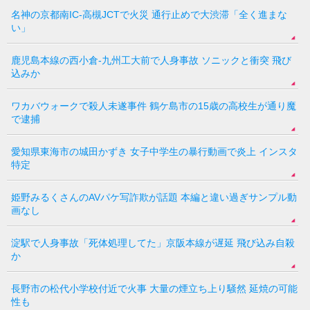
名神の京都南IC-高槻JCTで火災 通行止めで大渋滞「全く進まな
い」
鹿児島本線の西小倉-九州工大前で人身事故 ソニックと衝突 飛び
込みか
ワカバウォークで殺人未遂事件 鶴ケ島市の15歳の高校生が通り魔
で逮捕
愛知県東海市の城田かずき 女子中学生の暴行動画で炎上 インスタ
特定
姫野みるくさんのAVパケ写詐欺が話題 本編と違い過ぎサンプル動
画なし
淀駅で人身事故「死体処理してた」京阪本線が遅延 飛び込み自殺
か
長野市の松代小学校付近で火事 大量の煙立ち上り騒然 延焼の可能
性も