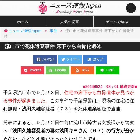
ホーム
人気の記事
ゲームで遊ぶ
ニュース速報Japan
事件
流山市で死体遺棄事件-床下から白骨化遺
体
流山市で死体遺棄事件-床下から白骨化遺体
いいね！
ツイート
はてブ
Pocket
Feedly
RSS
LINE
■
2014/9/24 08：01
最終更新■
千葉県流山市で９月２３日、
住宅の床下から白骨遺体が見つか
る事件が起きました。
この事件で千葉県警は、現場の住宅に住
む無職・
浅田久雄
容疑者（７３）を死体遺棄容疑で逮捕。
発表によると、９月２２日午前に流山市障害者支援課から警察
へ
「浅田久雄容疑者の妻の
浅田キヨ
さん（６７）の行方が分か
らない」
などと相談があったということです。