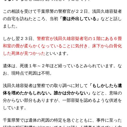
この相談を受けて千葉県警の警察官が２２日、浅田久雄容疑者
の自宅を訪ねたところ、当初
「妻は外出している」
などと話し
ました。
しかし翌２３日、
警察官が浅田久雄容疑者宅の１階にある６畳
和室の畳が柔らかくなっていることに気付き、床下から白骨化
した死体が見つかった
といいます。
遺体は、死後１年～２年ほど経っているとみられています。な
お、現時点で死因は不明。
浅田久雄容疑者は警察での取り調べに対して
「もしかしたら遺
体を埋めたかもしれない。誰かは分からない」
などと、意味の
分からない部分もありますが、一部容疑を認めるような供述を
しています。
千葉県警では遺体の死因の特定を急ぐとともに、事件に至った