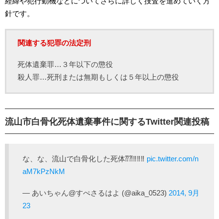
経緯や犯行動機などについてさらに詳しく捜査を進めていく方
針です。
関連する犯罪の法定刑
死体遺棄罪…３年以下の懲役
殺人罪…死刑または無期もしくは５年以上の懲役
流山市白骨化死体遺棄事件に関するTwitter関連投稿
な、な、流山で白骨化した死体⁇⁈‼‼‼
pic.twitter.com/n
aM7kPzNkM
— あいちゃん@すぺさるはよ (@aika_0523)
2014, 9月
23