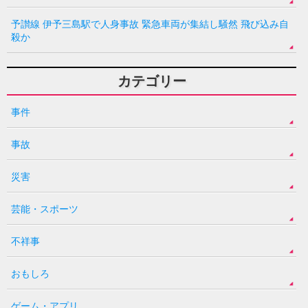
予讃線 伊予三島駅で人身事故 緊急車両が集結し騒然 飛び込み自
殺か
カテゴリー
事件
事故
災害
芸能・スポーツ
不祥事
おもしろ
ゲーム・アプリ