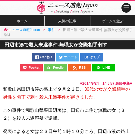
ホーム
人気の記事
ゲームで遊ぶ
ニュース速報Japan
事件
田辺市湊で殺人未遂事件-無職女が交際相手
刺す
田辺市湊で殺人未遂事件-無職女が交際相手刺す
いいね！
ツイート
はてブ
Pocket
Feedly
RSS
LINE
■
2014/9/24 14：57
最終更新■
和歌山県田辺市湊の路上で９月２３日、
30代の女が交際相手の
男性を包丁で刺す殺人未遂事件が起きました。
この事件で和歌山県警田辺署は、田辺市に住む無職の女（３
２）を殺人未遂容疑で逮捕。
発表によると女は２３日午前１時１０分ころ、田辺市湊の路上