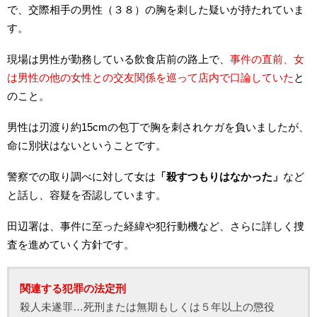
で、交際相手の男性（３８）の胸を刺した疑いが持たれていま
す。
現場は男性が勤務している飲食店前の路上で、
事件の直前、女
は男性の他の女性との交友関係を巡って店内で口論していた
と
のこと。
男性は刃渡り約15cmの包丁で胸を刺されケガを負いましたが、
命に別状はないということです。
警察での取り調べに対して女は
「殺すつもりはなかった」
など
と話し、容疑を否認しています。
田辺署は、事件に至った経緯や犯行動機など、さらに詳しく捜
査を進めていく方針です。
関連する犯罪の法定刑
殺人未遂罪…死刑または無期もしくは５年以上の懲役