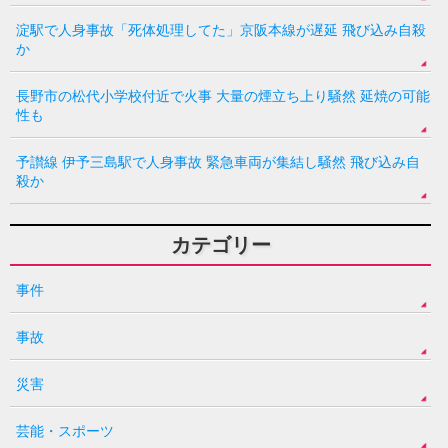
淀駅で人身事故「死体処理してた」京阪本線が遅延 飛び込み自殺
か
長野市の松代小学校付近で火事 大量の煙立ち上り騒然 延焼の可能
性も
予讃線 伊予三島駅で人身事故 緊急車両が集結し騒然 飛び込み自
殺か
カテゴリー
事件
事故
災害
芸能・スポーツ