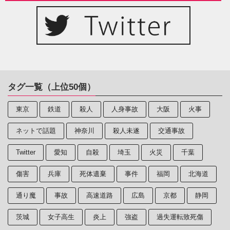
タグ一覧（上位50個）
東京
鉄道
殺人
人身事故
大阪
火事
ネットで話題
神奈川
殺人未遂
交通事故
Twitter
愛知
自殺
埼玉
火災
千葉
傷害
兵庫
死体遺棄
事件
福岡
北海道
通り魔
事故
高速道路
広島
京都
静岡
茨城
女子高生
炎上
強盗
過失運転致死傷