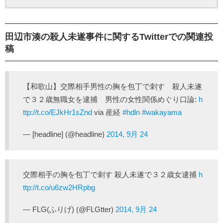
田辺市湊の殺人未遂事件に関するTwitterでの関連投
稿
【和歌山】交際相手男性の胸を包丁で刺す 殺人未遂
で３２歳無職女を逮捕 男性の女性関係めぐり口論:
h
ttp://t.co/EJkHr1sZnd
via 産経
#hdln
#wakayama
— [headline] (@headline)
2014, 9月 24
交際相手の胸を包丁で刺す 殺人未遂で３２歳女逮捕
h
ttp://t.co/u6zw2HRpbg
— FLG(ふりげ) (@FLGtter)
2014, 9月 24