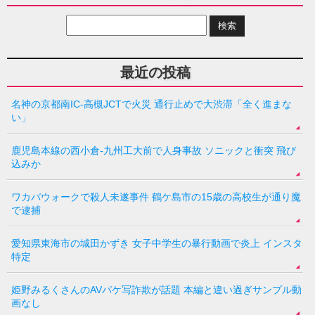
最近の投稿
名神の京都南IC-高槻JCTで火災 通行止めで大渋滞「全く進まな
い」
鹿児島本線の西小倉-九州工大前で人身事故 ソニックと衝突 飛び
込みか
ワカバウォークで殺人未遂事件 鶴ケ島市の15歳の高校生が通り魔
で逮捕
愛知県東海市の城田かずき 女子中学生の暴行動画で炎上 インスタ
特定
姫野みるくさんのAVパケ写詐欺が話題 本編と違い過ぎサンプル動
画なし