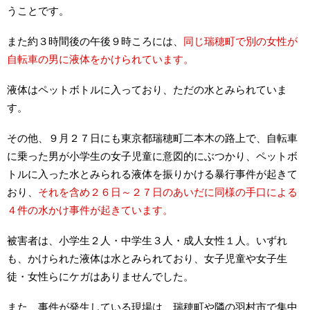
うことです。
また約３時間後の午後９時ころには、
同じ瑞穂町で別の女性が
自転車の男に液体をかけられています。
液体はペットボトルに入っており、ただの水とみられていま
す。
その他、９月２７日にも東京都瑞穂町二本木の路上で、自転車
に乗った男が小学生の女子児童に意図的にぶつかり、ペットボ
トルに入った水とみられる液体を振りかける暴行事件が起きて
おり、
それを含め２６日～２７日のあいだに同様の手口による
４件の水かけ事件が起きています。
被害者は、小学生２人・中学生３人・成人女性１人。いずれ
も、かけられた液体は水とみられており、女子児童や女子生
徒・女性らにケガはありませんでした。
また、事件が発生している現場は、瑞穂町や隣の羽村市で集中