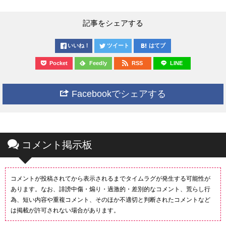
記事をシェアする
いいね！
ツイート
はてブ
Pocket
Feedly
RSS
LINE
Facebookでシェアする
コメント掲示板
コメントが投稿されてから表示されるまでタイムラグが発生する可能性が
あります。なお、誹謗中傷・煽り・過激的・差別的なコメント、荒らし行
為、短い内容や重複コメント、そのほか不適切と判断されたコメントなど
は掲載が許可されない場合があります。