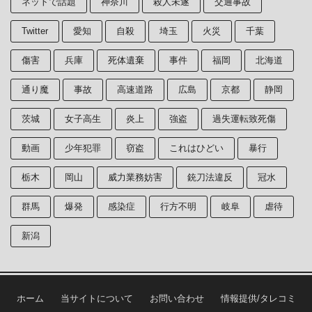
ネットで話題
神奈川
殺人未遂
交通事故
Twitter
愛知
自殺
埼玉
火災
千葉
傷害
兵庫
死体遺棄
事件
福岡
北海道
通り魔
事故
高速道路
広島
京都
静岡
茨城
女子高生
炎上
強盗
過失運転致死傷
動画
少年犯罪
窃盗
これはひどい
暴行
栃木
岡山
威力業務妨害
銃刀法違反
冠水
群馬
爆発
感染症
行方不明
岐阜
虐待
新潟
ホーム
当サイトについて
お問い合わせ
情報提供/タレコミ