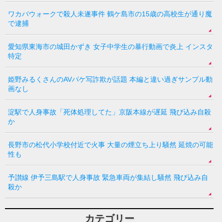
ワカバウォークで殺人未遂事件 鶴ケ島市の15歳の高校生が通り魔
で逮捕
愛知県東海市の城田かずき 女子中学生の暴行動画で炎上 インスタ
特定
姫野みるくさんのAVパケ写詐欺が話題 本編と違い過ぎサンプル動
画なし
淀駅で人身事故「死体処理してた」京阪本線が遅延 飛び込み自殺
か
長野市の松代小学校付近で火事 大量の煙立ち上り騒然 延焼の可能
性も
予讃線 伊予三島駅で人身事故 緊急車両が集結し騒然 飛び込み自
殺か
カテゴリー