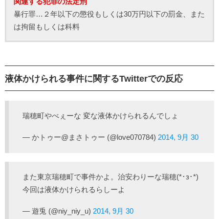
関連する犯罪の法定刑
暴行罪…２年以下の懲役もしくは30万円以下の罰金、また
は拘留もしくは科料
液体かけられる事件に関するTwitterでの反応
瑞穂町やべぇーな 変な液体かけられるんでしょ
— かトゥー@まさトゥー (@love070784)
2014, 9月 30
また東京瑞穂町で事件かよ。治安わりーな瑞穂(*･з･*)
今回は液体かけられるらしーよ
— 遊兎 (@niy_niy_u)
2014, 9月 30