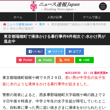
ホーム
人気の記事
ゲームで遊ぶ
ニュース速報Japan
事件
東京都瑞穂町で液体かける暴行事件6件相
次ぐ-水かけ男が逃走中
東京都瑞穂町で液体かける暴行事件6件相次ぐ-水かけ男が
逃走中
いいね！
ツイート
はてブ
Pocket
Feedly
RSS
LINE
■
2014/9/30 14：16
最終更新■
東京都瑞穂町箱根ケ崎で９月２９日、
若い男が中学生の女子生
徒に水のような液体をかける暴行事件が起きました。
警察の発表によると、西多摩郡瑞穂町大字箱根ケ崎の路上で２
９日午後６時過ぎ、中学２年生の女子生徒が帰宅していたとこ
ろ、自転車に乗った男に追い抜きざまに液体をかけられたとい