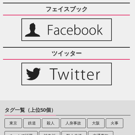
フェイスブック
ツイッター
タグ一覧（上位50個）
東京
鉄道
殺人
人身事故
大阪
火事