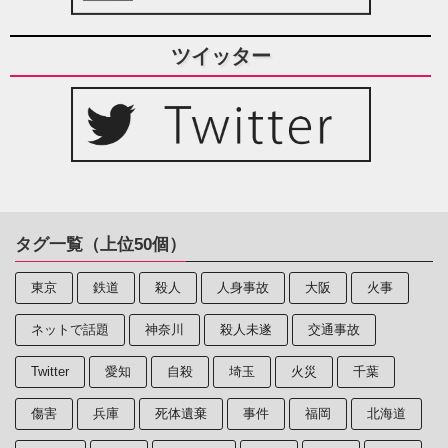
ツイッター
タグ一覧（上位50個）
東京
鉄道
殺人
人身事故
大阪
火事
ネットで話題
神奈川
殺人未遂
交通事故
Twitter
愛知
自殺
埼玉
火災
千葉
傷害
兵庫
死体遺棄
事件
福岡
北海道