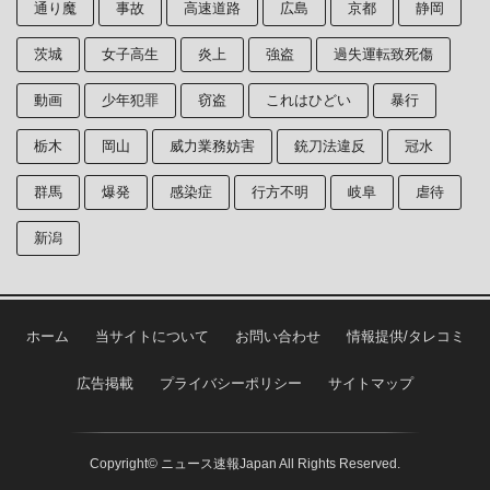
通り魔
事故
高速道路
広島
京都
静岡
茨城
女子高生
炎上
強盗
過失運転致死傷
動画
少年犯罪
窃盗
これはひどい
暴行
栃木
岡山
威力業務妨害
銃刀法違反
冠水
群馬
爆発
感染症
行方不明
岐阜
虐待
新潟
ホーム
当サイトについて
お問い合わせ
情報提供/タレコミ
広告掲載
プライバシーポリシー
サイトマップ
Copyright© ニュース速報Japan All Rights Reserved.