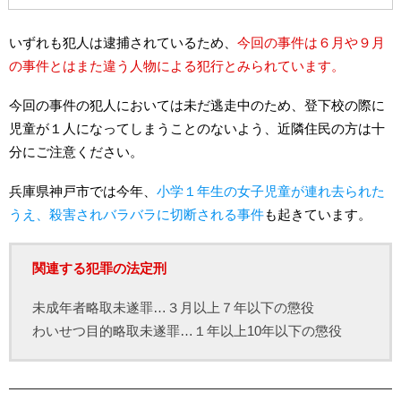
いずれも犯人は逮捕されているため、
今回の事件は６月や９月
の事件とはまた違う人物による犯行とみられています。
今回の事件の犯人においては未だ逃走中のため、登下校の際に
児童が１人になってしまうことのないよう、近隣住民の方は十
分にご注意ください。
兵庫県神戸市では今年、
小学１年生の女子児童が連れ去られた
うえ、殺害されバラバラに切断される事件
も起きています。
関連する犯罪の法定刑
未成年者略取未遂罪…３月以上７年以下の懲役
わいせつ目的略取未遂罪…１年以上10年以下の懲役