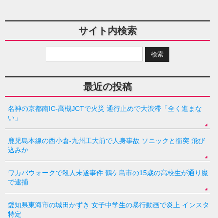
サイト内検索
最近の投稿
名神の京都南IC-高槻JCTで火災 通行止めで大渋滞「全く進まな
い」
鹿児島本線の西小倉-九州工大前で人身事故 ソニックと衝突 飛び
込みか
ワカバウォークで殺人未遂事件 鶴ケ島市の15歳の高校生が通り魔
で逮捕
愛知県東海市の城田かずき 女子中学生の暴行動画で炎上 インスタ
特定