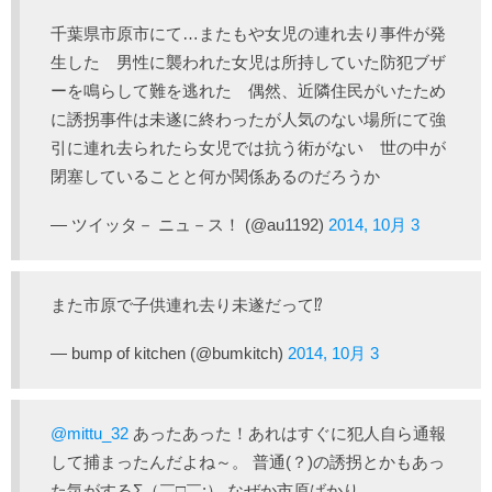
千葉県市原市にて…またもや女児の連れ去り事件が発
生した 男性に襲われた女児は所持していた防犯ブザ
ーを鳴らして難を逃れた 偶然、近隣住民がいたため
に誘拐事件は未遂に終わったが人気のない場所にて強
引に連れ去られたら女児では抗う術がない 世の中が
閉塞していることと何か関係あるのだろうか
— ツイッタ－ ニュ－ス！ (@au1192)
2014, 10月 3
また市原で子供連れ去り未遂だって⁉︎
— bump of kitchen (@bumkitch)
2014, 10月 3
@mittu_32
あったあった！あれはすぐに犯人自ら通報
して捕まったんだよね～。 普通(？)の誘拐とかもあっ
た気がするΣ（￣□￣;） なぜか市原ばかり。