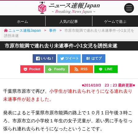
ホーム
人気の記事
ゲームで遊ぶ
ニュース速報Japan
事件
市原市能満で連れ去り未遂事件-小1女児を
誘拐未遂
市原市能満で連れ去り未遂事件-小1女児を誘拐未遂
いいね！
ツイート
はてブ
Pocket
Feedly
RSS
LINE
■
2014/10/3 23：23
最終更新■
千葉県市原市で再び、
小学生が連れ去られそうになる連れ去り
未遂事件が起きました。
発表によると千葉県市原市能満の路上で１０月１日午後３時こ
ろ、市原市立の小学校１年生の女子児童が、若い男に手を引っ
張られ連れ去られそうになったということです。