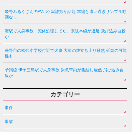
姫野みるくさんのAVパケ写詐欺が話題 本編と違い過ぎサンプル動
画なし
淀駅で人身事故「死体処理してた」京阪本線が遅延 飛び込み自殺
か
長野市の松代小学校付近で火事 大量の煙立ち上り騒然 延焼の可能
性も
予讃線 伊予三島駅で人身事故 緊急車両が集結し騒然 飛び込み自
殺か
カテゴリー
事件
事故