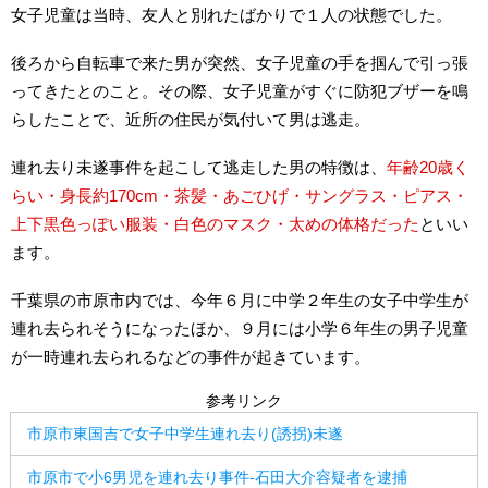
女子児童は当時、友人と別れたばかりで１人の状態でした。
後ろから自転車で来た男が突然、女子児童の手を掴んで引っ張
ってきたとのこと。その際、女子児童がすぐに防犯ブザーを鳴
らしたことで、近所の住民が気付いて男は逃走。
連れ去り未遂事件を起こして逃走した男の特徴は、
年齢20歳く
らい・身長約170cm・茶髪・あごひげ・サングラス・ピアス・
上下黒色っぽい服装・白色のマスク・太めの体格だった
といい
ます。
千葉県の市原市内では、今年６月に中学２年生の女子中学生が
連れ去られそうになったほか、９月には小学６年生の男子児童
が一時連れ去られるなどの事件が起きています。
参考リンク
市原市東国吉で女子中学生連れ去り(誘拐)未遂
市原市で小6男児を連れ去り事件-石田大介容疑者を逮捕