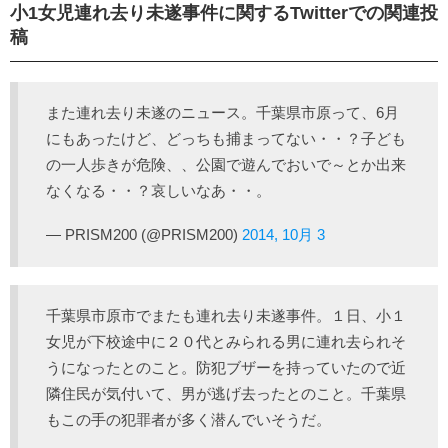
小1女児連れ去り未遂事件に関するTwitterでの関連投
稿
また連れ去り未遂のニュース。千葉県市原って、6月
にもあったけど、どっちも捕まってない・・？子ども
の一人歩きが危険、、公園で遊んでおいで～とか出来
なくなる・・？哀しいなあ・・。
— PRISM200 (@PRISM200)
2014, 10月 3
千葉県市原市でまたも連れ去り未遂事件。１日、小１
女児が下校途中に２０代とみられる男に連れ去られそ
うになったとのこと。防犯ブザーを持っていたので近
隣住民が気付いて、男が逃げ去ったとのこと。千葉県
もこの手の犯罪者が多く潜んでいそうだ。