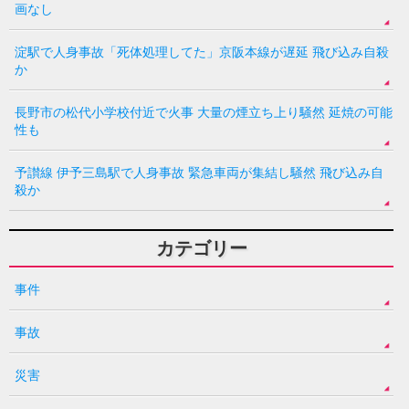
画なし
淀駅で人身事故「死体処理してた」京阪本線が遅延 飛び込み自殺
か
長野市の松代小学校付近で火事 大量の煙立ち上り騒然 延焼の可能
性も
予讃線 伊予三島駅で人身事故 緊急車両が集結し騒然 飛び込み自
殺か
カテゴリー
事件
事故
災害