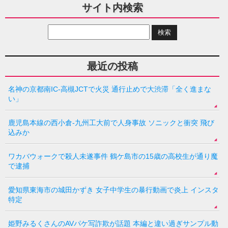
サイト内検索
最近の投稿
名神の京都南IC-高槻JCTで火災 通行止めで大渋滞「全く進まな
い」
鹿児島本線の西小倉-九州工大前で人身事故 ソニックと衝突 飛び
込みか
ワカバウォークで殺人未遂事件 鶴ケ島市の15歳の高校生が通り魔
で逮捕
愛知県東海市の城田かずき 女子中学生の暴行動画で炎上 インスタ
特定
姫野みるくさんのAVパケ写詐欺が話題 本編と違い過ぎサンプル動