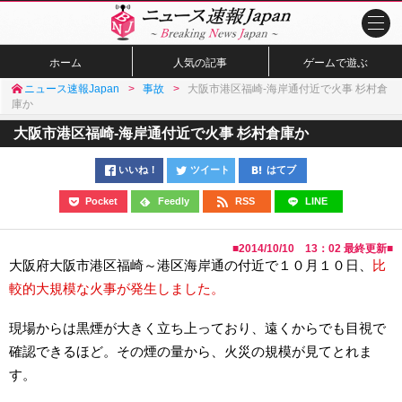
ホーム
人気の記事
ゲームで遊ぶ
ニュース速報Japan
事故
大阪市港区福崎-海岸通付近で火事 杉村倉
庫か
大阪市港区福崎-海岸通付近で火事 杉村倉庫か
いいね！
ツイート
はてブ
Pocket
Feedly
RSS
LINE
■
2014/10/10 13：02
最終更新■
大阪府大阪市港区福崎～港区海岸通の付近で１０月１０日、
比
較的大規模な火事が発生しました。
現場からは黒煙が大きく立ち上っており、遠くからでも目視で
確認できるほど。その煙の量から、火災の規模が見てとれま
す。