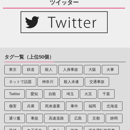
ツイッター
タグ一覧（上位50個）
東京
鉄道
殺人
人身事故
大阪
火事
ネットで話題
神奈川
殺人未遂
交通事故
Twitter
愛知
自殺
埼玉
火災
千葉
傷害
兵庫
死体遺棄
事件
福岡
北海道
通り魔
事故
高速道路
広島
京都
静岡