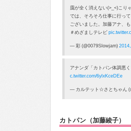
靄が全く消えない(>_<)こ
では、そろそろ仕事に行ってき
ございました。加藤アナ、も
＃めざましテレビ
pic.twitt
— 彩 (@0079Slowjam)
2014
アナンダ「カトパン体調悪
c.twitter.com/6ylxKceDEe
— カルテット☆さとちゃん (@
カトパン（加藤綾子）