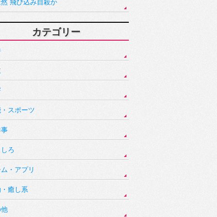
騒然 飛び込み自殺か
カテゴリー
件
故
害
能・スポーツ
祥事
もしろ
ーム・アプリ
動・癒し系
の他