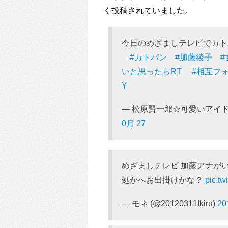
く投稿されていました。
今日のめざましテレビでカト
#カトパン
#加藤綾子
いと思ったらRT
#相互フ
Y
— 松原賢一郎☆可愛いアイドル紹介
0月 27
めざましテレビ 加藤アナがい
処かへお出掛けかな？
pic.t
— モネ (@20120311Ikiru)
20