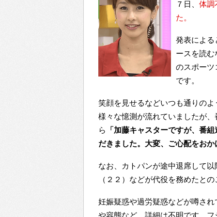
７日、
体調
た。
発表による
ースを読む
のスポーツ
です。
笑顔を見せるなどいつも通りのよ
様々な憶測が流れていましたが、
ら
「加藤キャスターですが、番組
だきました。大変、ご心配をおか
なお、カトパンが途中退席して以
（２２）などが代役を務めたとの
妊娠疑惑や過労疑惑などが噂され
や容態など、詳細は不明です。フ