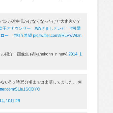
パンが途中見かけなくなったけど大丈夫か？
#女子アナウンサー
#めざましテレビ
#可愛
ォロー
#相互希望
pic.twitter.com/9RLVwWlzn
・画像集 (@kanekonn_ninety)
2014, 1
ない⁉ ５時35分頃までは出演してました… 何
witter.com/SLiu1SQDYO
14, 10月 26