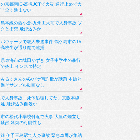
の京都南IC-高槻JCTで火災 通行止めで大
滞「全く進まない」
児島本線の西小倉-九州工大前で人身事故 ソ
ックと衝突 飛び込みか
バウォークで殺人未遂事件 鶴ケ島市の15
の高校生が通り魔で逮捕
知県東海市の城田かずき 女子中学生の暴行
画で炎上 インスタ特定
野みるくさんのAVパケ写詐欺が話題 本編と
い過ぎサンプル動画なし
駅で人身事故「死体処理してた」京阪本線
遅延 飛び込み自殺か
野市の松代小学校付近で火事 大量の煙立ち
り騒然 延焼の可能性も
讃線 伊予三島駅で人身事故 緊急車両が集結