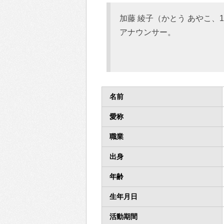
加藤 綾子（かとう あやこ、1
アナウンサー。
名前
愛称
職業
出身
年齢
生年月日
活動期間