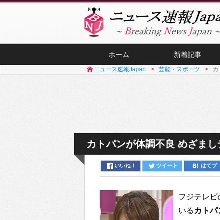
ホーム
新着記事
ニュース速報Japan
芸能・スポーツ
カ
カトパンが体調不良 めざま
いいね！
ツイート
はてブ
フジテレビ
いる
カトパ