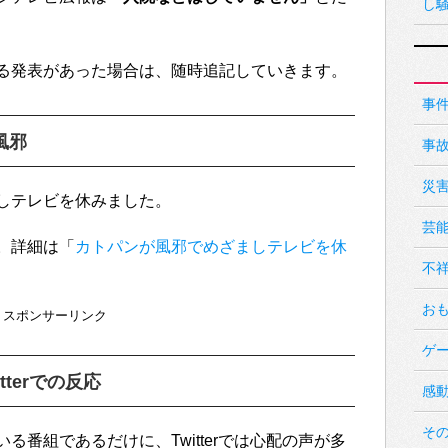
し
る発表があった場合は、随時追記していきます。
事
風邪
事
災
しテレビを休みました。
芸
。詳細は「
カトパンが風邪でめざましテレビを休
不
お
スポンサーリンク
ゲ
terでの反応
感
そ
る番組であるだけに、Twitterでは心配の声が多