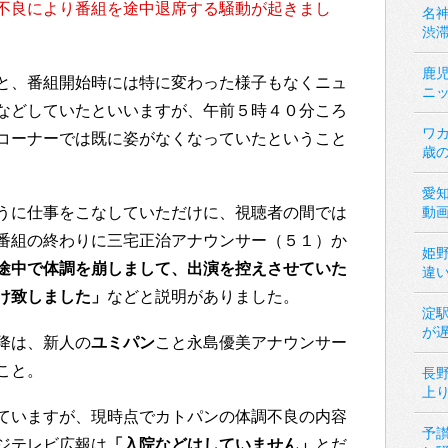
不良により番組を途中退席する騒動が起きまし
名神
渋
鹿
と、番組開始時には特に変わった様子もなくニュ
ニ
などしていたといいますが、午前５時４０分ころ
ワカ
コーナーでは既に姿がなくなっていたということ
歳
愛
うに仕事をこなしていただけに、視聴者の間では
動
番組の終わりに三宅正治アナウンサー（５１）か
姫
途中で体調を崩しまして、出演を控えさせていた
違
け致しました」
などと説明がありました。
淀
が
降は、新人の
ユミパン
こと永島優美アナウンサー
こと。
長
上
ていますが、現時点でカトパンの体調不良の内容
予
ジテレビ広報は
「入院などはしていません」
とだ