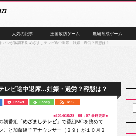
人気の記事
王国攻防ゲーム
農場育成ゲーム
トパンが体調不良 めざましテレビ途中退席…妊娠・過労？容態は？
しテレビ途中退席…妊娠・過労？容態は？
Pocket
Feedly
RSS
■
2014/10/28 09：07
最終更新■
の朝番組「
めざましテレビ
」で番組MCを務めて
ン
こと加藤綾子アナウンサー（２９）が１０月２