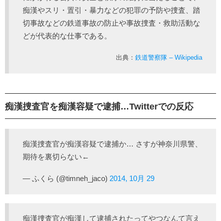
痴漢やスリ・置引・暴力などの犯罪の予防や捜査、踏
切事故などの鉄道事故の防止や事故捜査・救助活動な
どが代表的な仕事である。
出典：
鉄道警察隊 – Wikipedia
痴漢捜査官を痴漢容疑で逮捕…Twitterでの反応
痴漢捜査官が痴漢容疑で逮捕か… さすが神奈川県警、
期待を裏切らない←
— ふくら (@timneh_jaco)
2014, 10月 29
痴漢捜査官が痴漢して逮捕されたってやつなんて言え