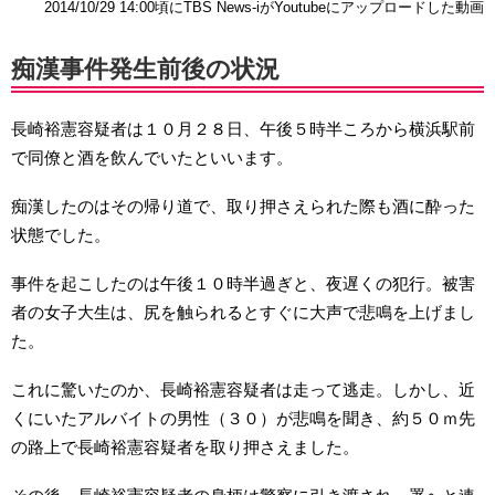
2014/10/29 14:00頃にTBS News-iがYoutubeにアップロードした動画
痴漢事件発生前後の状況
長崎裕憲容疑者は１０月２８日、午後５時半ころから横浜駅前
で同僚と酒を飲んでいたといいます。
痴漢したのはその帰り道で、取り押さえられた際も酒に酔った
状態でした。
事件を起こしたのは午後１０時半過ぎと、夜遅くの犯行。被害
者の女子大生は、尻を触られるとすぐに大声で悲鳴を上げまし
た。
これに驚いたのか、長崎裕憲容疑者は走って逃走。しかし、近
くにいたアルバイトの男性（３０）が悲鳴を聞き、約５０ｍ先
の路上で長崎裕憲容疑者を取り押さえました。