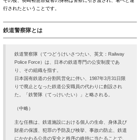
その後、長崎裕憲容疑者の身柄は警察に引き渡され、署へと連
行されたということです。
鉄道警察隊とは
鉄道警察隊（てつどうけいさつたい、英文：Railway
Police Force）は、日本の鉄道専門の公安制度であ
り、その組織を指す。
日本国有鉄道の分割民営化に伴い、1987年3月31日限
りで廃止となった鉄道公安職員の代わりに創設され
た。「鉄警隊（てっけいたい）」と略される。
（中略）
主な任務は、鉄道施設における個人の生命、身体及び
財産の保護、犯罪の予防及び検挙、事故の防止、鉄道
にかかわる公共の安全と秩序の維持に当たることで、