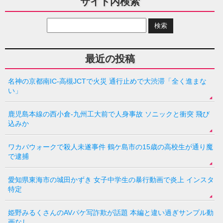
サイト内検索
最近の投稿
名神の京都南IC-高槻JCTで火災 通行止めで大渋滞「全く進まな
い」
鹿児島本線の西小倉-九州工大前で人身事故 ソニックと衝突 飛び
込みか
ワカバウォークで殺人未遂事件 鶴ケ島市の15歳の高校生が通り魔
で逮捕
愛知県東海市の城田かずき 女子中学生の暴行動画で炎上 インスタ
特定
姫野みるくさんのAVパケ写詐欺が話題 本編と違い過ぎサンプル動
画なし