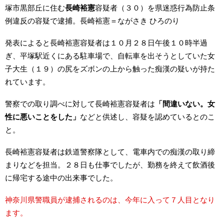
塚市黒部丘に住む
長崎裕憲
容疑者（３０）を県迷惑行為防止条
例違反の容疑で逮捕。長崎裕憲＝ながさき ひろのり
発表によると長崎裕憲容疑者は１０月２８日午後１０時半過
ぎ、平塚駅近くにある駐車場で、自転車を出そうとしていた女
子大生（１９）の尻をズボンの上から触った痴漢の疑いが持た
れています。
警察での取り調べに対して長崎裕憲容疑者は
「間違いない。女
性に悪いことをした」
などと供述し、容疑を認めているとのこ
と。
長崎裕憲容疑者は鉄道警察隊として、電車内での痴漢の取り締
まりなどを担当。２８日も仕事でしたが、勤務を終えて飲酒後
に帰宅する途中の出来事でした。
神奈川県警職員が逮捕されるのは、今年に入って７人目となり
ます。