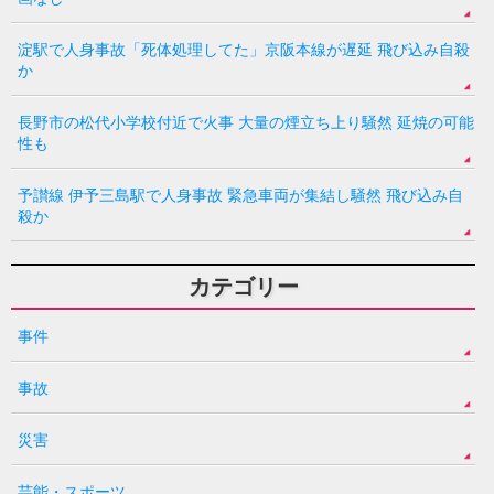
淀駅で人身事故「死体処理してた」京阪本線が遅延 飛び込み自殺
か
長野市の松代小学校付近で火事 大量の煙立ち上り騒然 延焼の可能
性も
予讃線 伊予三島駅で人身事故 緊急車両が集結し騒然 飛び込み自
殺か
カテゴリー
事件
事故
災害
芸能・スポーツ