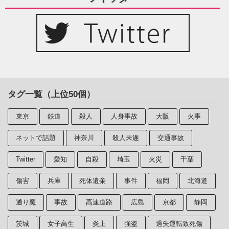
タグ一覧（上位50個）
東京
鉄道
殺人
人身事故
大阪
火事
ネットで話題
神奈川
殺人未遂
交通事故
Twitter
愛知
自殺
埼玉
火災
千葉
傷害
兵庫
死体遺棄
事件
福岡
北海道
通り魔
事故
高速道路
広島
京都
静岡
茨城
女子高生
炎上
強盗
過失運転致死傷