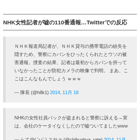
NHK女性記者が嘘の110番通報…Twitterでの反応
ＮＨＫ報道局記者が、ＮＨＫ貸与の携帯電話の紛失を
隠すため、警察にカバンをひったくられたとウソの被
害通報。捜査の結果、記者は最初からカバンを持って
いなかったことが防犯カメラの映像で判明。 まあ、こ
こはこんなもんでしょう ｗｗｗ
— 隊長 (@h8k1)
2014, 11月 18
NHKの女性社員バックが盗まれると警察に訴える→実
は、会社のケータイなくしたので嘘ついてましたwww
— らて@( ˘ω˘ ) スヤァ (@chihuahua_rate)
2014, 11月