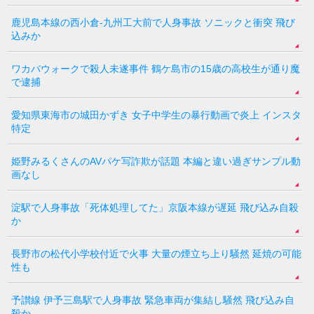
鹿児島本線の西小倉-九州工大前で人身事故 ソニックと衝突 飛び
込みか
ワカバウォークで殺人未遂事件 鶴ケ島市の15歳の高校生が通り魔
で逮捕
愛知県東海市の城田かずき 女子中学生の暴行動画で炎上 インスタ
特定
姫野みるくさんのAVパケ写詐欺が話題 本編と違い過ぎサンプル動
画なし
淀駅で人身事故「死体処理してた」京阪本線が遅延 飛び込み自殺
か
長野市の松代小学校付近で火事 大量の煙立ち上り騒然 延焼の可能
性も
予讃線 伊予三島駅で人身事故 緊急車両が集結し騒然 飛び込み自
殺か