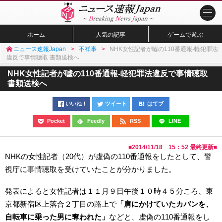
ホーム
人気の記事
ゲームで遊ぶ
ニュース速報Japan
不祥事
NHK女性記者が嘘の110番通報-軽犯罪法
違反で事情聴取 書類送検へ
NHK女性記者が嘘の110番通報-軽犯罪法違反で事情聴取
書類送検へ
いいね！
ツイート
はてブ
Pocket
Feedly
RSS
LINE
■
2014/11/18 15：52
最終更新■
NHKの女性記者（20代）が虚偽の110番通報をしたとして、警
視庁に事情聴取を受けていたことが分かりました。
発表によると女性記者は１１月９日午後１０時４５分ころ、東
京都新宿区上落合２丁目の路上で
「肩にかけていたカバンを、
自転車に乗った男に奪われた」
などと、虚偽の110番通報をし