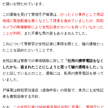
た疑いが持たれています。
この通報を受けて警視庁戸塚署は、
ひったくり事件として周辺
地域に緊急配備を敷くなどして捜査を進めていましたが、防犯
カメラの映像解析により女性記者がカバンを持っていなかった
ことが判明。
また不審な男の姿もありませんでした。
これについて警察官が女性記者に事情を聞くと、嘘の通報だっ
たことを認めたということです。
女性記者は警察での事情聴取に対して
「社用の携帯電話をなく
したから、盗まれたことにしようと思って嘘の通報をした」
な
どと話しているとのこと。通報には、私用の携帯電話を使って
いました。
戸塚署は軽犯罪法違反（虚偽申告）の容疑で、来月にも女性記
者を書類送検する方針。
なお、
この女性記者はNHK報道局社会部に所属し、警視庁など