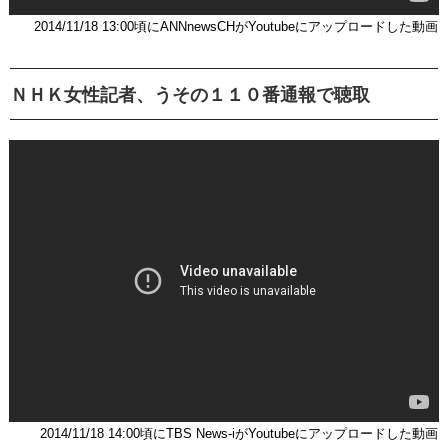
2014/11/18 13:00頃にANNnewsCHがYoutubeにアップロードした動画
ＮＨＫ女性記者、うその１１０番通報で聴取
2014/11/18 14:00頃にTBS News-iがYoutubeにアップロードした動画