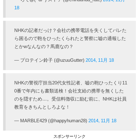
18
NHKの記者だっけ？会社の携帯電話を失くしてバレた
ら困るので鞄をひったくられたと警察に嘘の通報した
とかwなんなの？馬鹿なの？
— プロテイン鈴子 (@uzuuGutter)
2014, 11月 18
NHKの警視庁担当20代女性記者、嘘の鞄ひったくり11
0番で年内にも書類送検！会社支給の携帯を無くした
のを隠すため…。受信料徴収に励む前に、NHKは社員
教育をきちんとしろよな！
— MARBLE429 (@happyhuman28)
2014, 11月 18
スポンサーリンク