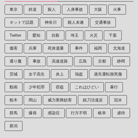
東京
鉄道
殺人
人身事故
大阪
火事
ネットで話題
神奈川
殺人未遂
交通事故
Twitter
愛知
自殺
埼玉
火災
千葉
傷害
兵庫
死体遺棄
事件
福岡
北海道
通り魔
事故
高速道路
広島
京都
静岡
茨城
女子高生
炎上
強盗
過失運転致死傷
動画
少年犯罪
窃盗
これはひどい
暴行
栃木
岡山
威力業務妨害
銃刀法違反
冠水
群馬
爆発
感染症
行方不明
岐阜
虐待
新潟