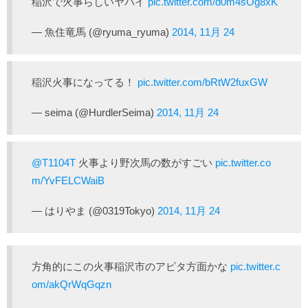
稲沢で火事らしいヤバイ
pic.twitter.com/d0m4sOg8xK
— 魚住竜馬 (@ryuma_ryuma)
2014, 11月 24
稲沢火事になってる！
pic.twitter.com/bRtW2fuxGW
— seima (@HurdlerSeima)
2014, 11月 24
@T1104T
火事より野次馬の数がすごい
pic.twitter.co
m/YvFELCWaiB
— はりやま (@0319Tokyo)
2014, 11月 24
方角的にこの火事稲沢市のアピタ方面かな
pic.twitter.c
om/akQrWqGqzn