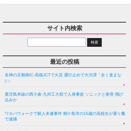
サイト内検索
最近の投稿
名神の京都南IC-高槻JCTで火災 通行止めで大渋滞「全く進まな
い」
鹿児島本線の西小倉-九州工大前で人身事故 ソニックと衝突 飛び
込みか
ワカバウォークで殺人未遂事件 鶴ケ島市の15歳の高校生が通り魔
で逮捕