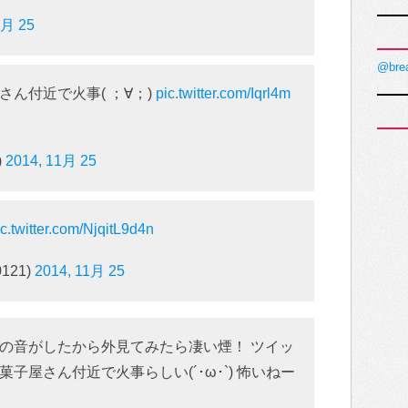
1月 25
@bre
ん付近で火事( ；∀；)
pic.twitter.com/Iqrl4m
)
2014, 11月 25
ic.twitter.com/NjqitL9d4n
0121)
2014, 11月 25
の音がしたから外見てみたら凄い煙！ ツイッ
子屋さん付近で火事らしい(´･ω･`) 怖いねー