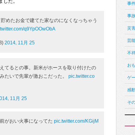
ました。
事
事
て貯めたお金で建てた家なのになくなっちゃう
災
.twitter.com/q9YpOOwObA
芸
3)
2014, 11月 25
不
お
えてるとの事。新米がホースを取り付けたの
たみたいで先輩が激おこだった。
pic.twitter.co
ゲ
感
014, 11月 25
そ
の前がおい火事になってた
pic.twitter.com/KGijM