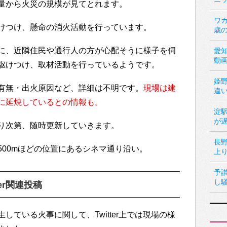
量から火災の規模が見てとれます。
ワカ
けつけ、懸命の消火活動を行っています。
歳
に、近隣住民や通行人の方が心配そうに様子を伺
愛
動
駆けつけ、取材活動を行っているようです。
姫
有無・出火原因など、詳細は不明です。
現場は建
違
に延焼しているとの情報も。
淀
が
り次第、随時更新していきます。
長
500mほどの位置にあるシネマ通り沿い。
上
予
し
er関連投稿
している火事に関して、Twitter上では現場の様