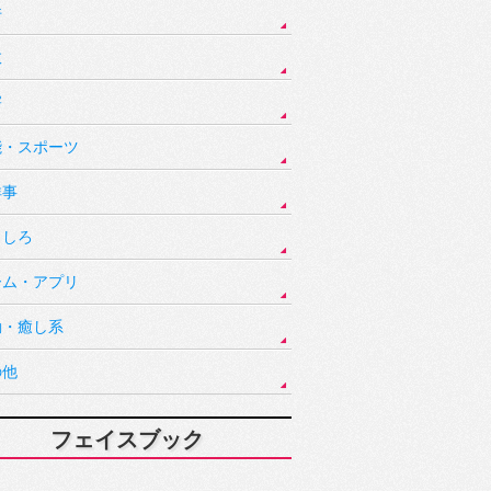
件
故
害
能・スポーツ
祥事
もしろ
ーム・アプリ
動・癒し系
の他
フェイスブック