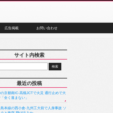
広告掲載
お問い合わせ
サイト内検索
最近の投稿
の京都南IC-高槻JCTで火災 通行止めで大
滞「全く進まない」
児島本線の西小倉-九州工大前で人身事故 ソ
ックと衝突 飛び込みか