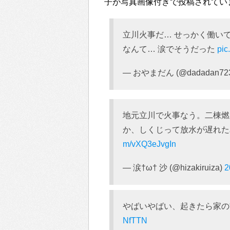
子が写真画像付きで投稿されてい
立川火事だ… せっかく働い
なんて… 涙でそうだった
pic
— おやまだん (@dadadan72
地元立川で火事なう。二棟燃
か、しくじって放水が遅れ
m/vXQ3eJvgIn
— 涙†ω† 沙 (@hizakiruiza)
2
やばいやばい、起きたら家
NfTTN