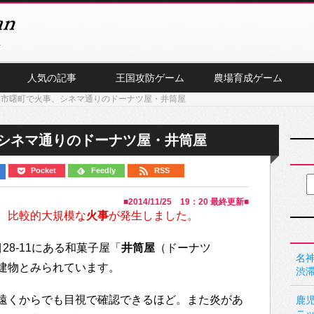
人気の記事
王国攻防ゲーム
農場育成ゲーム
川市曙町で火事、シネマ通りのドーナツ屋・井筒屋
、シネマ通りのドーナツ屋・井筒屋
Pocket
Feedly
RSS
■
2014/11/25 19：20
最終更新■
、
比較的大規模な
火事
が発生しました。
28-11にある和菓子屋「
井筒屋
（ドーナツ
名神
建物とみられています。
渋
遠くからでも目視で確認できるほど。また炎があ
鹿
ニ