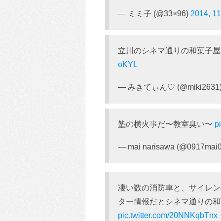
— ミミ子 (@33×96)
2014, 1
立川のシネマ通りの和菓子屋さ
oKYL
— みきてぃん♡ (@miki2631
塾の横火事だ〜教室臭い〜
p
— mai narisawa (@0917mai
凄い数の消防車と、サイレン
ター情報だとシネマ通りの和菓
pic.twitter.com/20NNKqbTnx