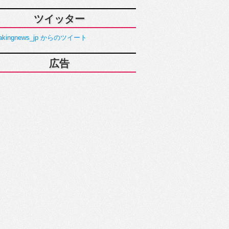
ツイッター
akingnews_jp からのツイート
広告