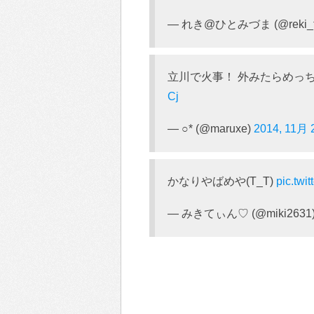
— れき@ひとみづま (@reki_t
立川で火事！ 外みたらめっ
Cj
— ○* (@maruxe)
2014, 11月 
かなりやばめや(T_T)
pic.twi
— みきてぃん♡ (@miki2631