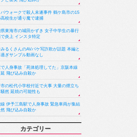
バウォークで殺人未遂事件 鶴ケ島市の15
の高校生が通り魔で逮捕
知県東海市の城田かずき 女子中学生の暴行
画で炎上 インスタ特定
野みるくさんのAVパケ写詐欺が話題 本編と
い過ぎサンプル動画なし
駅で人身事故「死体処理してた」京阪本線
遅延 飛び込み自殺か
野市の松代小学校付近で火事 大量の煙立ち
り騒然 延焼の可能性も
讃線 伊予三島駅で人身事故 緊急車両が集結
騒然 飛び込み自殺か
カテゴリー