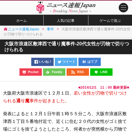
ホーム
人気の記事
ゲームで遊ぶ
ニュース速報Japan
事件
大阪市浪速区敷津西で通り魔事件-20代女性
が刃物で切りつけられる
大阪市浪速区敷津西で通り魔事件-20代女性が刃物で切りつ
けられる
いいね！
ツイート
はてブ
Pocket
Feedly
RSS
LINE
■
2014/12/1 11：00
最終更新■
大阪府大阪市浪速区で１２月１日、
若い女性が刃物で切りつけ
られる
通り魔
事件が起きました。
発表によると１２月１日午前１時５５分ころ、大阪市浪速区敷
津西１丁目５番地付近で、近くに住む２０代の女性がゴミ捨て
場にゴミを捨てようとしたところ、何者かが突然横から刃物で