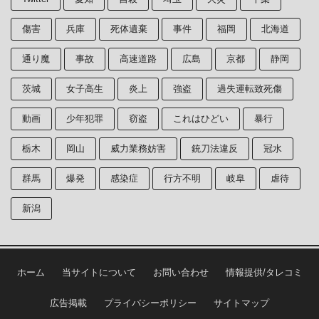
傷害
兵庫
死体遺棄
事件
福岡
北海道
通り魔
事故
高速道路
広島
京都
静岡
茨城
女子高生
炎上
強盗
過失運転致死傷
動画
少年犯罪
窃盗
これはひどい
暴行
栃木
岡山
威力業務妨害
銃刀法違反
冠水
群馬
爆発
感染症
行方不明
岐阜
虐待
新潟
ホーム
当サイトについて
お問い合わせ
情報提供/タレコミ
広告掲載
プライバシーポリシー
サイトマップ