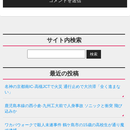
サイト内検索
最近の投稿
名神の京都南IC-高槻JCTで火災 通行止めで大渋滞「全く進まな
い」
鹿児島本線の西小倉-九州工大前で人身事故 ソニックと衝突 飛び
込みか
ワカバウォークで殺人未遂事件 鶴ケ島市の15歳の高校生が通り魔