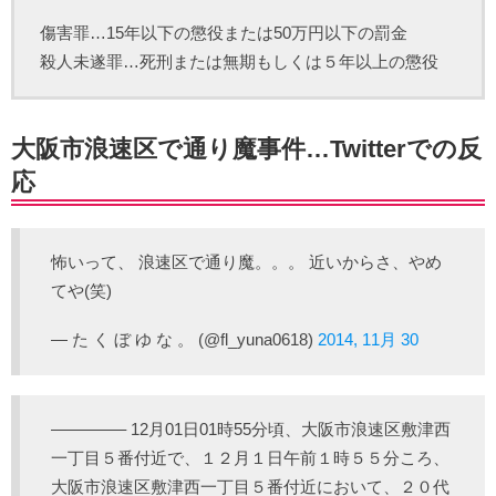
傷害罪…15年以下の懲役または50万円以下の罰金
殺人未遂罪…死刑または無期もしくは５年以上の懲役
大阪市浪速区で通り魔事件…Twitterでの反
応
怖いって、 浪速区で通り魔。。。 近いからさ、やめ
てや(笑)
— た く ぼ ゆ な 。 (@fl_yuna0618)
2014, 11月 30
————– 12月01日01時55分頃、大阪市浪速区敷津西
一丁目５番付近で、１２月１日午前１時５５分ころ、
大阪市浪速区敷津西一丁目５番付近において、２０代