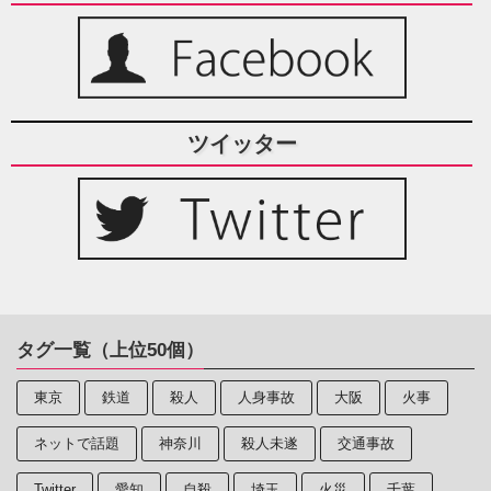
ツイッター
タグ一覧（上位50個）
東京
鉄道
殺人
人身事故
大阪
火事
ネットで話題
神奈川
殺人未遂
交通事故
Twitter
愛知
自殺
埼玉
火災
千葉