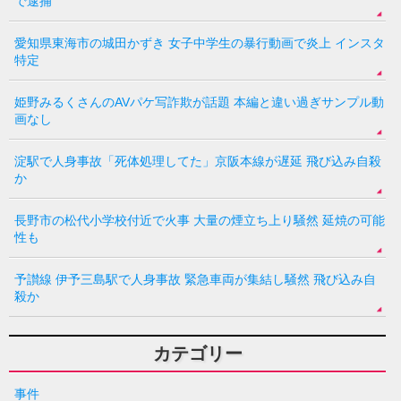
で逮捕
愛知県東海市の城田かずき 女子中学生の暴行動画で炎上 インスタ
特定
姫野みるくさんのAVパケ写詐欺が話題 本編と違い過ぎサンプル動
画なし
淀駅で人身事故「死体処理してた」京阪本線が遅延 飛び込み自殺
か
長野市の松代小学校付近で火事 大量の煙立ち上り騒然 延焼の可能
性も
予讃線 伊予三島駅で人身事故 緊急車両が集結し騒然 飛び込み自
殺か
カテゴリー
事件