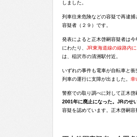
しました。
列車往来危険などの容疑で再逮捕
容疑者（２９）です。
発表によると正木啓嗣容疑者は今
にわたり、
JR東海道線の線路内
は、稲沢市の清洲駅付近。
いずれの事件も電車が自転車と衝
列車の運行に支障が出ました。
幸
警察での取り調べに対して正木啓
2001年に廃止になった。JRの
容疑を認めています。正木啓嗣容