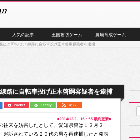
人気の記事
王国攻防ゲーム
農場育成ゲーム
廃止はJRのせい-線路に自転車投げ正木啓嗣容疑者を逮捕
-線路に自転車投げ正木啓嗣容疑者を逮捕
Pocket
Feedly
RSS
■
2014/12/2 16：55
最終更新■
の往来を妨害したとして、愛知県警は１２月２
・起訴されている２０代の男を再逮捕したと発表