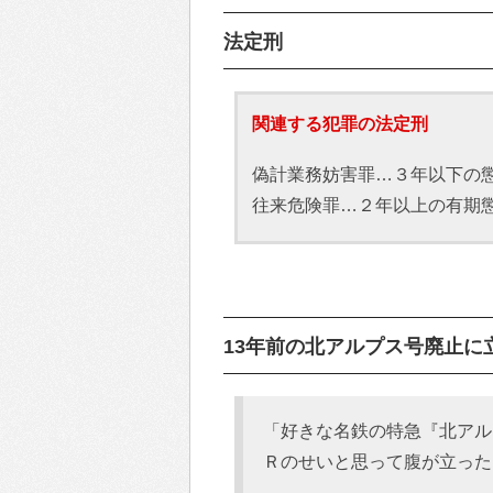
法定刑
関連する犯罪の法定刑
偽計業務妨害罪…３年以下の懲
往来危険罪…２年以上の有期
13年前の北アルプス号廃止に立腹
「好きな名鉄の特急『北アル
Ｒのせいと思って腹が立った