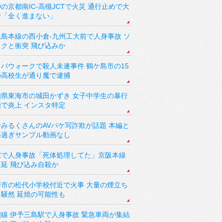
の京都南IC-高槻JCTで火災 通行止めで大
滞「全く進まない」
児島本線の西小倉-九州工大前で人身事故 ソ
ックと衝突 飛び込みか
バウォークで殺人未遂事件 鶴ケ島市の15
の高校生が通り魔で逮捕
知県東海市の城田かずき 女子中学生の暴行
画で炎上 インスタ特定
野みるくさんのAVパケ写詐欺が話題 本編と
い過ぎサンプル動画なし
駅で人身事故「死体処理してた」京阪本線
遅延 飛び込み自殺か
野市の松代小学校付近で火事 大量の煙立ち
り騒然 延焼の可能性も
讃線 伊予三島駅で人身事故 緊急車両が集結