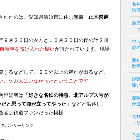
名神
渋
されたのは、愛知県清須市に住む無職・
正木啓嗣
鹿
ニ
年９月２６日の夕方と１０月２０日の夜の計２回
ワカ
歳
に自転車を投げ入れた疑い
が持たれています。現場
愛
動
突するなどして、２０分以上の遅れが出るなど、
姫
い、ケガ人はいなかったということです。
違
嗣容疑者は
「好きな名鉄の特急、北アルプス号が
淀
せいだと思って腹が立ってやった」
などと供述し、
が
疑者は鉄道ファンだった模様。
長
上
スポンサーリンク
予