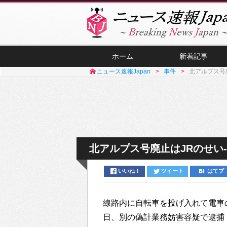
ホーム
新着記事
ニュース速報Japan
事件
北アルプス号
北アルプス号廃止はJRのせい
いいね！
ツイート
はてブ
線路内に自転車を投げ入れて電車
日、別の偽計業務妨害容疑で逮捕