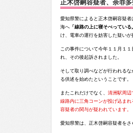
正木啓嗣容疑者、余罪多
愛知県警によると正木啓嗣容疑者
海へ
「線路の上に寝そべっている
け、電車の運行を妨害した疑いが
この事件について今年１１月１１
れ、その後起訴されました。
そして取り調べなどが行われるな
る供述を始めたということです。
またこれだけでなく、
清洲駅周辺
線路内に三角コーンが投げ込まれ
容疑者の関与が疑われています。
愛知県警は、正木啓嗣容疑者をさ