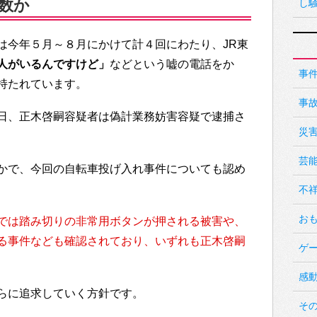
数か
し
は今年５月～８月にかけて計４回にわたり、JR東
人がいるんですけど」
などという嘘の電話をか
事
持たれています。
事
日、正木啓嗣容疑者は偽計業務妨害容疑で逮捕さ
災
芸
かで、今回の自転車投げ入れ事件についても認め
不
お
では踏み切りの非常用ボタンが押される被害や、
る事件なども確認されており、いずれも正木啓嗣
ゲ
感
らに追求していく方針です。
そ