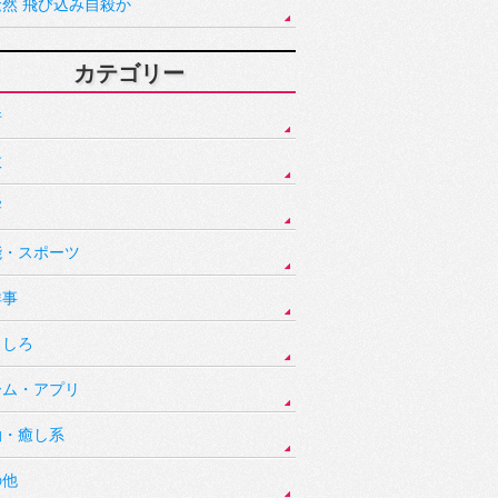
騒然 飛び込み自殺か
カテゴリー
件
故
害
能・スポーツ
祥事
もしろ
ーム・アプリ
動・癒し系
の他