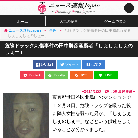
ホーム
人気の記事
ゲームで遊ぶ
ニュース速報Japan
事件
危険ドラッグ刺傷事件の田中勝彦容疑者
「しぇしぇしぇのしぇー」
危険ドラッグ刺傷事件の田中勝彦容疑者「しぇしぇしぇの
しぇー」
いいね！
ツイート
はてブ
Pocket
Feedly
RSS
LINE
■
2014/12/3 20：58
最終更新■
東京都世田谷区北烏山のマンションで
１２月３日、危険ドラッグを吸った後
に隣人女性を襲った男が、「
しぇしぇ
しぇのしぇー
」などという供述をして
いることが分かりました。