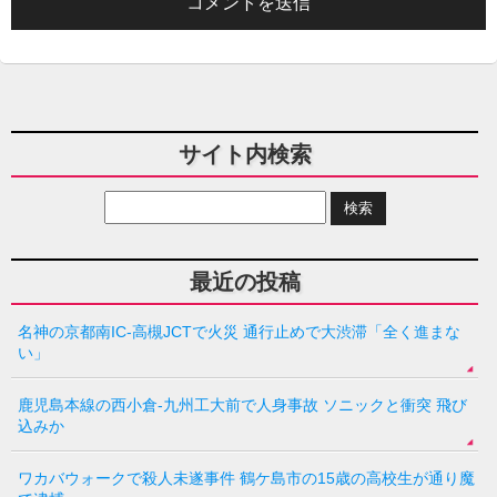
サイト内検索
最近の投稿
名神の京都南IC-高槻JCTで火災 通行止めで大渋滞「全く進まな
い」
鹿児島本線の西小倉-九州工大前で人身事故 ソニックと衝突 飛び
込みか
ワカバウォークで殺人未遂事件 鶴ケ島市の15歳の高校生が通り魔