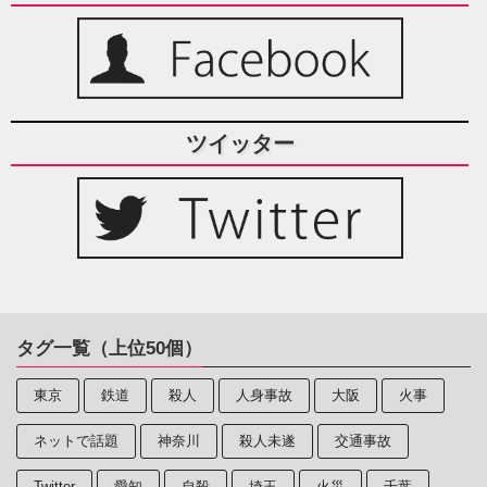
ツイッター
タグ一覧（上位50個）
東京
鉄道
殺人
人身事故
大阪
火事
ネットで話題
神奈川
殺人未遂
交通事故
Twitter
愛知
自殺
埼玉
火災
千葉