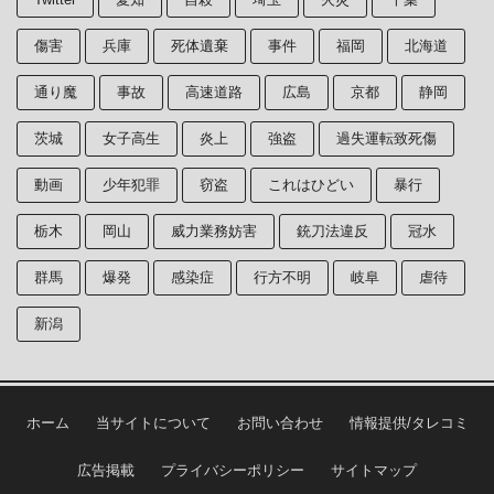
傷害
兵庫
死体遺棄
事件
福岡
北海道
通り魔
事故
高速道路
広島
京都
静岡
茨城
女子高生
炎上
強盗
過失運転致死傷
動画
少年犯罪
窃盗
これはひどい
暴行
栃木
岡山
威力業務妨害
銃刀法違反
冠水
群馬
爆発
感染症
行方不明
岐阜
虐待
新潟
ホーム
当サイトについて
お問い合わせ
情報提供/タレコミ
広告掲載
プライバシーポリシー
サイトマップ