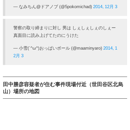
— なみちん@ドアノブ (@5pokomichad)
2014, 12月 3
警察の取り締まりに対し 男は しぇしぇしぇのしぇー
真面目に読み上げてたのにうけた
— 小雪(´^ω^)おっぱいボール (@maaminyaro)
2014, 1
2月 3
田中勝彦容疑者が住む事件現場付近（世田谷区北烏
山）場所の地図