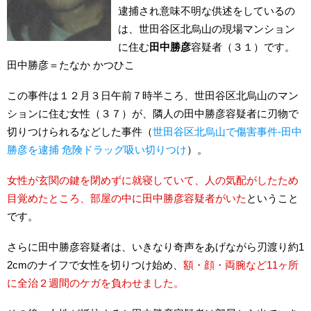
逮捕され意味不明な供述をしているの
は、世田谷区北烏山の現場マンション
に住む
田中勝彦
容疑者（３１）です。
田中勝彦＝たなか かつひこ
この事件は１２月３日午前７時半ころ、世田谷区北烏山のマン
ションに住む女性（３７）が、隣人の田中勝彦容疑者に刃物で
切りつけられるなどした事件（
世田谷区北烏山で傷害事件-田中
勝彦を逮捕 危険ドラッグ吸い切りつけ
）。
女性が玄関の鍵を閉めずに就寝していて、人の気配がしたため
目覚めたところ、部屋の中に田中勝彦容疑者がいた
ということ
です。
さらに田中勝彦容疑者は、いきなり奇声をあげながら刃渡り約1
2cmのナイフで女性を切りつけ始め、
額・顔・両腕など11ヶ所
に全治２週間のケガを負わせました。