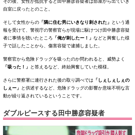
その後、女性が抵抗すると田中勝彦容疑者は部屋から出ていき
自室に戻ったとのこと。
そして女性からの
「隣に住む男にいきなり刺された」
という通
報を受けて、警視庁の警察官らが現場に駆けつけ田中勝彦容疑
者に事情を聴いたところ
「俺が刺したー！」
などと興奮した様
子で話したことから、傷害容疑で逮捕しました。
警察官から危険ドラッグを吸ったのか問われると、威勢よく
「吸った！」
と答えるなど、終始興奮していた模様。
さらに警察署に連行された後の取り調べでは
「しぇしぇしぇの
しぇー」
と供述するなど、危険ドラッグの影響か意味不明な言
動が繰り返されているということです。
ダブルピースする田中勝彦容疑者