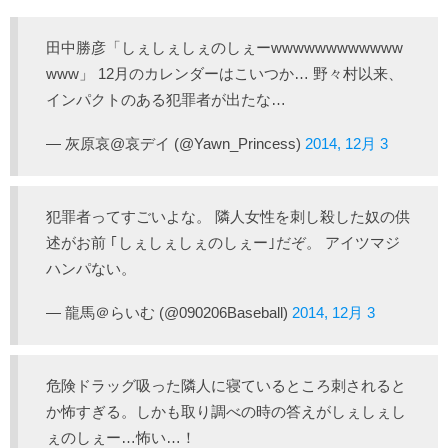
田中勝彦「しぇしぇしぇのしぇーwwwwwwwwwwww
www」 12月のカレンダーはこいつか… 野々村以来、
インパクトのある犯罪者が出たな…
— 灰原哀@哀デイ (@Yawn_Princess)
2014, 12月 3
犯罪者ってすごいよな。 隣人女性を刺し殺した奴の供
述がお前 ｢しぇしぇしぇのしぇー｣だぞ。 アイツマジ
ハンパない。
— 龍馬＠らいむ (@090206Baseball)
2014, 12月 3
危険ドラッグ吸った隣人に寝ているところ刺されると
か怖すぎる。しかも取り調べの時の答えがしぇしぇし
ぇのしぇー…怖い…！