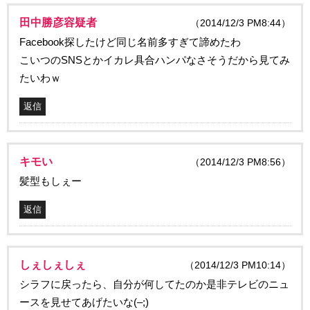
田中勝彦容疑者
（2014/12/3 PM8:44）
Facebook探したけど同じ名前多すぎて諦めたわ
こいつのSNSとかイカレ具合ハンパなさそうだから見てみ
たいわｗ
返信
キモい
（2014/12/3 PM8:56）
髪型もしぇー
返信
しぇしぇしぇ
（2014/12/3 PM10:14）
シラフに戻ったら、自分が何してたのか是非テレビのニュ
ースを見せてあげたいな(–;)