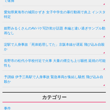
で逮捕
愛知県東海市の城田かずき 女子中学生の暴行動画で炎上 インスタ
特定
姫野みるくさんのAVパケ写詐欺が話題 本編と違い過ぎサンプル動
画なし
淀駅で人身事故「死体処理してた」京阪本線が遅延 飛び込み自殺
か
長野市の松代小学校付近で火事 大量の煙立ち上り騒然 延焼の可能
性も
予讃線 伊予三島駅で人身事故 緊急車両が集結し騒然 飛び込み自
殺か
カテゴリー
事件