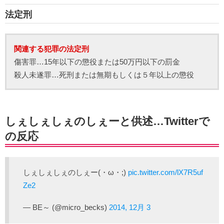
法定刑
関連する犯罪の法定刑
傷害罪…15年以下の懲役または50万円以下の罰金
殺人未遂罪…死刑または無期もしくは５年以上の懲役
しぇしぇしぇのしぇーと供述…Twitterで
の反応
しぇしぇしぇのしぇー(・ω・;)
pic.twitter.com/lX7R5uf
Ze2
— BE～ (@micro_becks)
2014, 12月 3