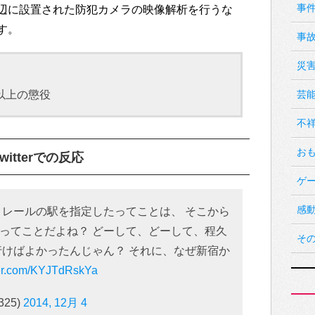
事
辺に設置された防犯カメラの映像解析を行うな
す。
事
災
以上の懲役
芸
不
お
tterでの反応
ゲ
感
ノレールの駅を指定したってことは、 そこから
ってことだよね？ どーして、どーして、程久
そ
行けばよかったんじゃん？ それに、なぜ新宿か
tter.com/KYJTdRskYa
325)
2014, 12月 4