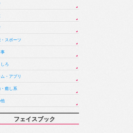
件
故
害
能・スポーツ
祥事
もしろ
ーム・アプリ
動・癒し系
の他
フェイスブック