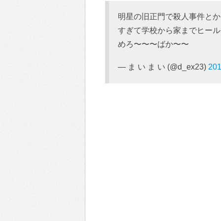
明星の旧正門で殺人事件とか
すぎて学校から家までヒール
めろ〜〜〜ばか〜〜
— ま い ま い (@d_ex23)
201