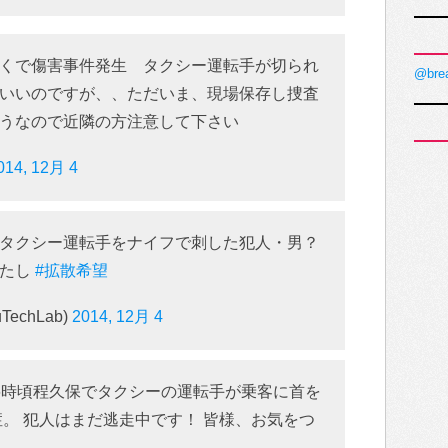
くで傷害事件発生 タクシー運転手が切られ
@bre
いいのですが、、ただいま、現場保存し捜査
うなので近隣の方注意して下さい
014, 12月 4
タクシー運転手をナイフで刺した犯人・男？
れたし
#拡散希望
uTechLab)
2014, 12月 4
後6時頃程久保でタクシーの運転手が乗客に首を
症。 犯人はまだ逃走中です！ 皆様、お気をつ