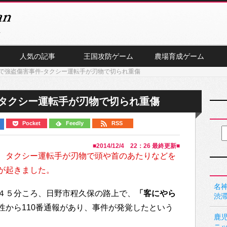
人気の記事
王国攻防ゲーム
農場育成ゲーム
で強盗傷害事件-タクシー運転手が刃物で切られ重傷
-タクシー運転手が刃物で切られ重傷
Pocket
Feedly
RSS
■
2014/12/4 22：26
最終更新■
、
タクシー運転手が刃物で頭や首のあたりなどを
が起きました。
名神
４５分ころ、日野市程久保の路上で、
「客にやら
渋
性から110番通報があり、事件が発覚したという
鹿
ニ