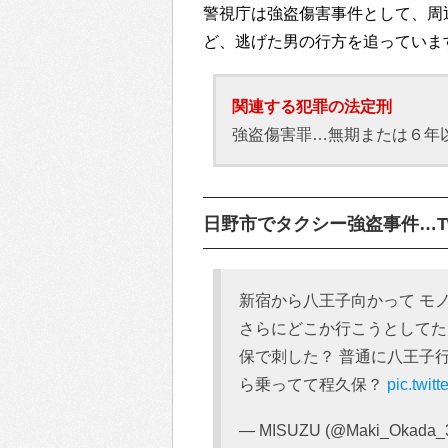
警視庁は強盗傷害事件として、周
ど、逃げた男の行方を追っていま
関連する犯罪の法定刑
強盗傷害罪…無期または６年
日野市でタクシー強盗事件…Twi
新宿から八王子向かって モ
さらにどこか行こうとしてた
保で刺した？ 普通に八王子
ら乗ってて程久保？
pic.twi
— MISUZU (@Maki_Okada_