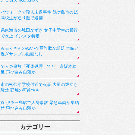
バウォークで殺人未遂事件 鶴ケ島市の15
の高校生が通り魔で逮捕
知県東海市の城田かずき 女子中学生の暴行
画で炎上 インスタ特定
野みるくさんのAVパケ写詐欺が話題 本編と
い過ぎサンプル動画なし
駅で人身事故「死体処理してた」京阪本線
遅延 飛び込み自殺か
野市の松代小学校付近で火事 大量の煙立ち
り騒然 延焼の可能性も
讃線 伊予三島駅で人身事故 緊急車両が集結
騒然 飛び込み自殺か
カテゴリー