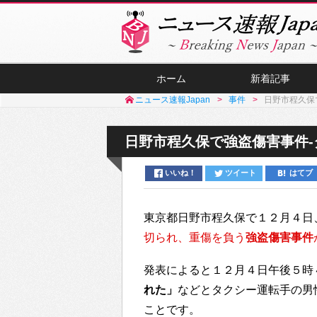
ホーム
新着記事
ニュース速報Japan
事件
日野市程久保
日野市程久保で強盗傷害事件
いいね！
ツイート
はてブ
東京都日野市程久保で１２月４日
切られ、重傷を負う
強盗傷害事件
発表によると１２月４日午後５時
れた」
などとタクシー運転手の男
ことです。