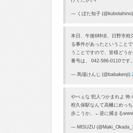
— くぼた知子 (@kubotahino
本日、午後6時頃、日野市程
る事件があったということで
うことですので、皆様どうか
番号は、 042-586-0110です
— 馬場けんじ (@babakenji)
やべぇな 犯人つかまれよ 
程久保駅なんて高幡にめっち
歩こうか。←逆に捕まるwww
— MISUZU (@Maki_Okada_