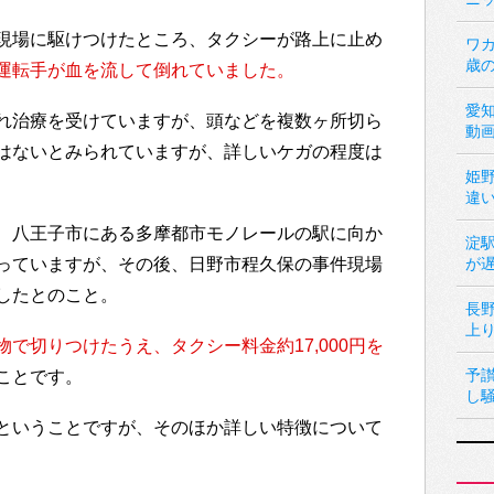
現場に駆けつけたところ、タクシーが路上に止め
ワカ
歳
運転手が血を流して倒れていました。
愛
れ治療を受けていますが、頭などを複数ヶ所切ら
動
はないとみられていますが、詳しいケガの程度は
姫
違
、八王子市にある多摩都市モノレールの駅に向か
淀
っていますが、その後、日野市程久保の事件現場
が
したとのこと。
長
上
で切りつけたうえ、タクシー料金約17,000円を
予
ことです。
し
ということですが、そのほか詳しい特徴について