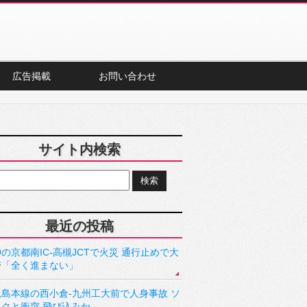
広告掲載
お問い合わせ
サイト内検索
最近の投稿
の京都南IC-高槻JCTで火災 通行止めで大
滞「全く進まない」
児島本線の西小倉-九州工大前で人身事故 ソ
ックと衝突 飛び込みか