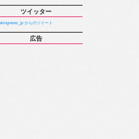
ツイッター
akingnews_jp からのツイート
広告