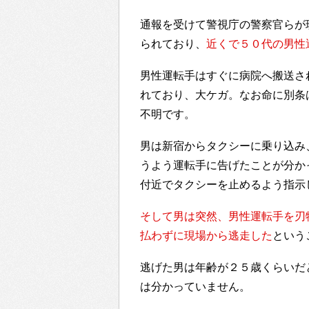
通報を受けて警視庁の警察官らが
られており、
近くで５０代の男性
男性運転手はすぐに病院へ搬送さ
れており、大ケガ。なお命に別条
不明です。
男は新宿からタクシーに乗り込み
うよう運転手に告げたことが分か
付近でタクシーを止めるよう指示
そして男は突然、男性運転手を刃物
払わずに現場から逃走した
という
逃げた男は年齢が２５歳くらいだ
は分かっていません。