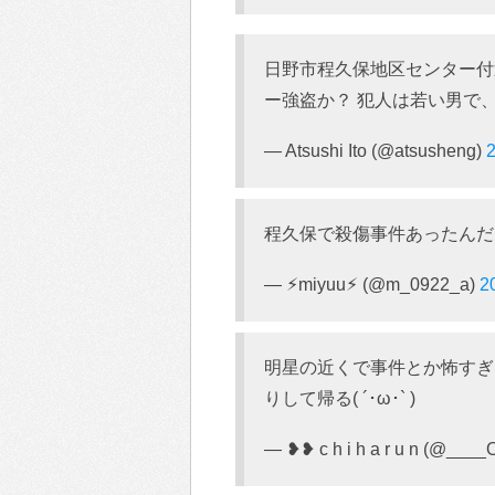
日野市程久保地区センター付
ー強盗か？ 犯人は若い男で
— Atsushi Ito (@atsusheng)
程久保で殺傷事件あったんだ
— ︎⚡︎︎miyuu⚡︎ (@m_0922_a)
2
明星の近くで事件とか怖すぎ
りして帰る( ´･ω･` )
— ❥❥ c h i h a r u n (@___