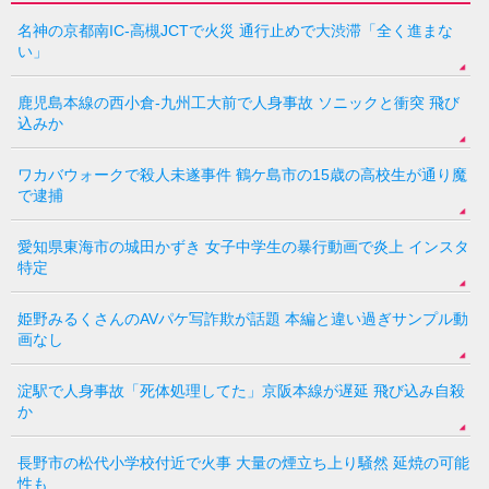
名神の京都南IC-高槻JCTで火災 通行止めで大渋滞「全く進まな
い」
鹿児島本線の西小倉-九州工大前で人身事故 ソニックと衝突 飛び
込みか
ワカバウォークで殺人未遂事件 鶴ケ島市の15歳の高校生が通り魔
で逮捕
愛知県東海市の城田かずき 女子中学生の暴行動画で炎上 インスタ
特定
姫野みるくさんのAVパケ写詐欺が話題 本編と違い過ぎサンプル動
画なし
淀駅で人身事故「死体処理してた」京阪本線が遅延 飛び込み自殺
か
長野市の松代小学校付近で火事 大量の煙立ち上り騒然 延焼の可能
性も