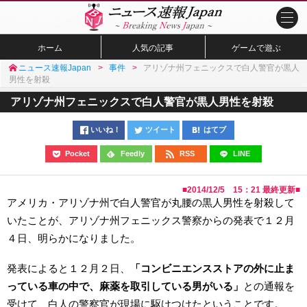
ホーム
人気の記事
ゲームで遊ぶ
ニュース速報Japan
事件
アリゾナ州フェニックスで白人警官が黒人
男性を射殺
アリゾナ州フェニックスで白人警官が黒人男性を射殺
いいね！
ツイート
はてブ
Pocket
Feedly
RSS
LINE
■
2014/12/5 15：21
最終更新■
アメリカ・アリゾナ州で白人警官が丸腰の黒人男性を射殺して
いたことが、アリゾナ州フェニックス警察からの発表で１２月
４日、明らかになりました。
発表によると１２月２日、
「コンビニエンスストアの外に止ま
っている車の中で、麻薬を取引している男がいる」
との通報を
受けて、白人の警察官が現場に駆けつけたということです。