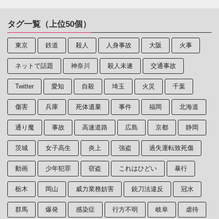
タグ一覧（上位50個）
東京
鉄道
殺人
人身事故
大阪
火事
ネットで話題
神奈川
殺人未遂
交通事故
Twitter
愛知
自殺
埼玉
火災
千葉
傷害
兵庫
死体遺棄
事件
福岡
北海道
通り魔
事故
高速道路
広島
京都
静岡
茨城
女子高生
炎上
強盗
過失運転致死傷
動画
少年犯罪
窃盗
これはひどい
暴行
栃木
岡山
威力業務妨害
銃刀法違反
冠水
群馬
爆発
感染症
行方不明
岐阜
虐待