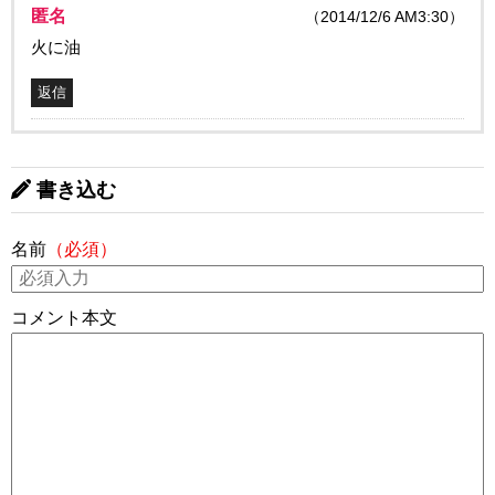
匿名
（2014/12/6 AM3:30）
火に油
返信
書き込む
名前
（必須）
コメント本文