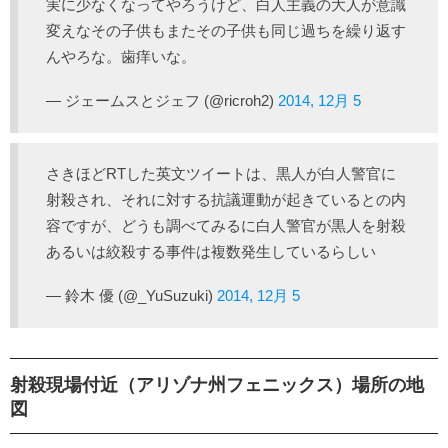
実に少なくなってやろうけど、白人主義の大人が意識
変えなその子供もまたその子供も同じ過ちを繰り返す
んやろな。歯痒いな。
— ジェームスとジェフ (@ricroh2)
2014, 12月 5
さきほどRTした英文ツイートは、黒人が白人警官に
射殺され、それに対する抗議運動が起きているとの内
容ですが、どうも調べてみるに白人警官が黒人を射殺
あるいは絞殺する事件は複数発生しているらしい
— 鈴木 優 (@_YuSuzuki)
2014, 12月 5
射殺現場付近（アリゾナ州フェニックス）場所の地
図