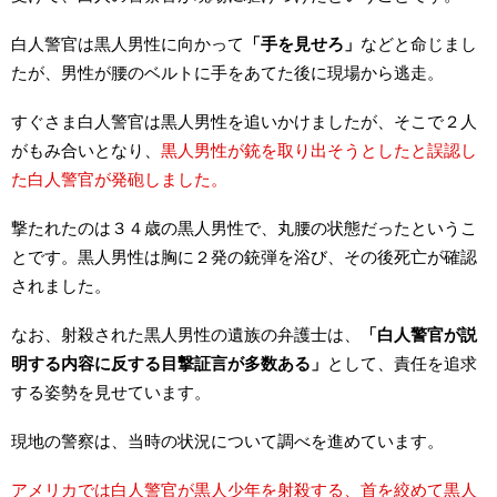
白人警官は黒人男性に向かって
「手を見せろ」
などと命じまし
たが、男性が腰のベルトに手をあてた後に現場から逃走。
すぐさま白人警官は黒人男性を追いかけましたが、そこで２人
がもみ合いとなり、
黒人男性が銃を取り出そうとしたと誤認し
た白人警官が発砲しました。
撃たれたのは３４歳の黒人男性で、丸腰の状態だったというこ
とです。黒人男性は胸に２発の銃弾を浴び、その後死亡が確認
されました。
なお、射殺された黒人男性の遺族の弁護士は、
「白人警官が説
明する内容に反する目撃証言が多数ある」
として、責任を追求
する姿勢を見せています。
現地の警察は、当時の状況について調べを進めています。
アメリカでは白人警官が黒人少年を射殺する、首を絞めて黒人