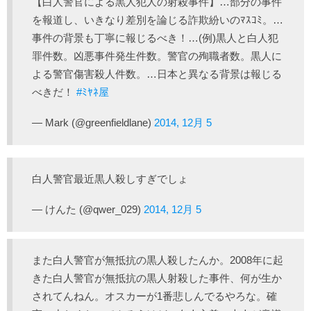
【白人警官による黒人犯人の射殺事件】…部分の事件
を報道し、いきなり差別を論じる詐欺紛いのﾏｽｺﾐ。…
事件の背景も丁寧に報じるべき！…(例)黒人と白人犯
罪件数。凶悪事件発生件数。警官の殉職者数。黒人に
よる警官傷害殺人件数。…日本と異なる背景は報じる
べきだ！
#ﾐﾔﾈ屋
— Mark (@greenfieldlane)
2014, 12月 5
白人警官最近黒人殺しすぎでしょ
— けんた (@qwer_029)
2014, 12月 5
また白人警官が無抵抗の黒人殺したんか。2008年に起
きた白人警官が無抵抗の黒人射殺した事件、何が生か
されてんねん。オスカーが1番悲しんでるやろな。確