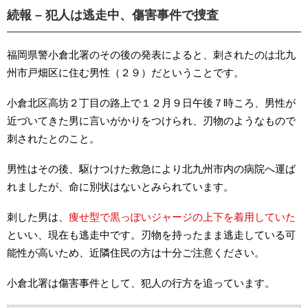
続報 – 犯人は逃走中、傷害事件で捜査
福岡県警小倉北署のその後の発表によると、刺されたのは北九
州市戸畑区に住む男性（２９）だということです。
小倉北区高坊２丁目の路上で１２月９日午後７時ころ、男性が
近づいてきた男に言いがかりをつけられ、刃物のようなもので
刺されたとのこと。
男性はその後、駆けつけた救急により北九州市内の病院へ運ば
れましたが、命に別状はないとみられています。
刺した男は、
痩せ型で黒っぽいジャージの上下を着用していた
といい、現在も逃走中です。刃物を持ったまま逃走している可
能性が高いため、近隣住民の方は十分ご注意ください。
小倉北署は傷害事件として、犯人の行方を追っています。