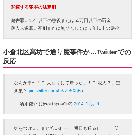
関連する犯罪の法定刑
傷害罪…15年以下の懲役または50万円以下の罰金
殺人未遂罪…死刑または無期もしくは５年以上の懲役
小倉北区高坊で通り魔事件か…Twitterでの
反応
なんか事件！？ 大回りして帰ったし！？ 殺人？、空
き巣？
pic.twitter.com/fuVZe5XgFa
— 清水健介 (@southpaw102)
2014, 12月 9
気をつけょ。まじ怖いわー。 明日も通るしここ。笑