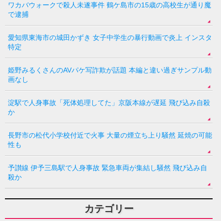
ワカバウォークで殺人未遂事件 鶴ケ島市の15歳の高校生が通り魔
で逮捕
愛知県東海市の城田かずき 女子中学生の暴行動画で炎上 インスタ
特定
姫野みるくさんのAVパケ写詐欺が話題 本編と違い過ぎサンプル動
画なし
淀駅で人身事故「死体処理してた」京阪本線が遅延 飛び込み自殺
か
長野市の松代小学校付近で火事 大量の煙立ち上り騒然 延焼の可能
性も
予讃線 伊予三島駅で人身事故 緊急車両が集結し騒然 飛び込み自
殺か
カテゴリー