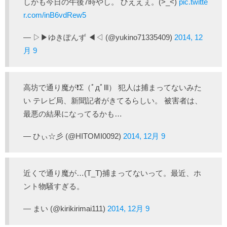
しかも今日の午後7時やし。 ひええぇ。(>_<)
pic.twitte
r.com/inB6vdRew5
— ▷▶︎ゆきぽんず ◀︎◁ (@yukino71335409)
2014, 12
月 9
高坊で通り魔が❗️Σ（ﾟдﾟlll） 犯人は捕まってないみた
い テレビ局、新聞記者がきてるらしい。 被害者は、
最悪の結果になってるかも…
— ひぃ☆彡 (@HITOMI0092)
2014, 12月 9
近くで通り魔が…(T_T)捕まってないって。最近、ホ
ント物騒すぎる。
— まい (@kirikirimai111)
2014, 12月 9