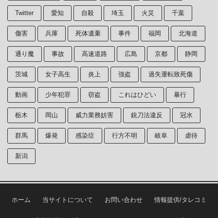
Twitter
愛知
自殺
埼玉
火災
千葉
傷害
兵庫
死体遺棄
事件
福岡
北海道
通り魔
事故
高速道路
広島
京都
静岡
茨城
女子高生
炎上
強盗
過失運転致死傷
動画
少年犯罪
窃盗
これはひどい
暴行
栃木
岡山
威力業務妨害
銃刀法違反
冠水
群馬
爆発
感染症
行方不明
岐阜
虐待
新潟
ホーム
当サイトについて
お問い合わせ
情報提供/タレコミ