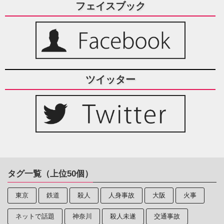
フェイスブック
ツイッター
タグ一覧（上位50個）
東京
鉄道
殺人
人身事故
大阪
火事
ネットで話題
神奈川
殺人未遂
交通事故