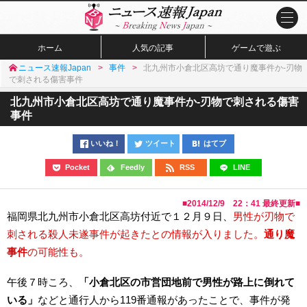
ホーム
人気の記事
ゲームで遊ぶ
ニュース速報Japan
事件
北九州市小倉北区高坊で通り魔事件か-刃物
で刺される傷害事件
北九州市小倉北区高坊で通り魔事件か-刃物で刺される傷害
事件
いいね！
ツイート
はてブ
Pocket
Feedly
RSS
LINE
■
2014/12/9 22：41
最終更新■
福岡県北九州市小倉北区高坊付近で１２月９日、
男性が刃物で
刺される殺人未遂事件が起きたとの情報が入りました。
通り魔
事件
の可能性も。
午後７時ころ、
「小倉北区の市営団地前で男性が路上に倒れて
いる」
などと通行人から119番通報があったことで、事件が発