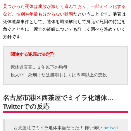
見つかった死体は腐敗が激しく進んでおり、一部ミイラ化する
など、性別や年齢も分からない状態
だということです。港署は
死体遺棄事件として、遺体を司法解剖して身元や死因の特定を
急ぐとともに、死亡の経緯についても詳しく調べを進めていく
方針です。
関連する犯罪の法定刑
死体遺棄罪…３年以下の懲役
殺人罪…死刑または無期もしくは５年以上の懲役
名古屋市港区西茶屋でミイラ化遺体…
Twitterでの反応
西茶屋荘でミイラ遺体本当だった！ 怖い怖い
pic.twitt