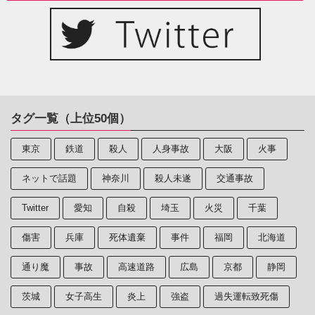
タグ一覧（上位50個）
東京
鉄道
殺人
人身事故
大阪
火事
ネットで話題
神奈川
殺人未遂
交通事故
Twitter
愛知
自殺
埼玉
火災
千葉
傷害
兵庫
死体遺棄
事件
福岡
北海道
通り魔
事故
高速道路
広島
京都
静岡
茨城
女子高生
炎上
強盗
過失運転致死傷