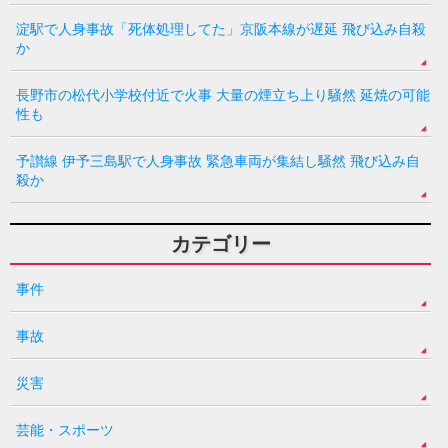
淀駅で人身事故「死体処理してた」京阪本線が遅延 飛び込み自殺
か
長野市の松代小学校付近で火事 大量の煙立ち上り騒然 延焼の可能
性も
予讃線 伊予三島駅で人身事故 緊急車両が集結し騒然 飛び込み自
殺か
カテゴリー
事件
事故
災害
芸能・スポーツ