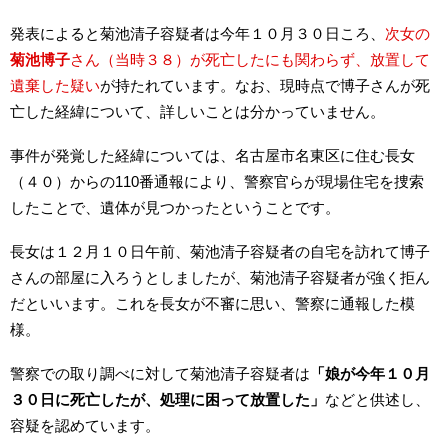
発表によると菊池清子容疑者は今年１０月３０日ころ、
次女の
菊池博子
さん（当時３８）が死亡したにも関わらず、放置して
遺棄した疑い
が持たれています。なお、現時点で博子さんが死
亡した経緯について、詳しいことは分かっていません。
事件が発覚した経緯については、名古屋市名東区に住む長女
（４０）からの110番通報により、警察官らが現場住宅を捜索
したことで、遺体が見つかったということです。
長女は１２月１０日午前、菊池清子容疑者の自宅を訪れて博子
さんの部屋に入ろうとしましたが、菊池清子容疑者が強く拒ん
だといいます。これを長女が不審に思い、警察に通報した模
様。
警察での取り調べに対して菊池清子容疑者は
「娘が今年１０月
３０日に死亡したが、処理に困って放置した」
などと供述し、
容疑を認めています。