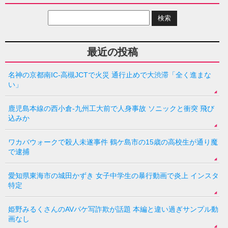
最近の投稿
名神の京都南IC-高槻JCTで火災 通行止めで大渋滞「全く進まな
い」
鹿児島本線の西小倉-九州工大前で人身事故 ソニックと衝突 飛び
込みか
ワカバウォークで殺人未遂事件 鶴ケ島市の15歳の高校生が通り魔
で逮捕
愛知県東海市の城田かずき 女子中学生の暴行動画で炎上 インスタ
特定
姫野みるくさんのAVパケ写詐欺が話題 本編と違い過ぎサンプル動
画なし