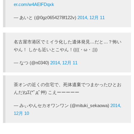
er.com/w4AElFDqxk
— あいと (@0gz0654278f122v)
2014, 12月 11
名古屋市港区でミイラ化した遺体発見…だと…？怖い
やん！ しかも近いとこやん！((((・ω・;)))
— なつ (@n0340)
2014, 12月 11
茶オンの近くの住宅で、死体遺棄でつまかったひとお
んだねΣ(*ﾟдﾟ艸) こえーーーーー
— みぃやんセカオワンワン (@mituki_sekaowa)
2014,
12月 10