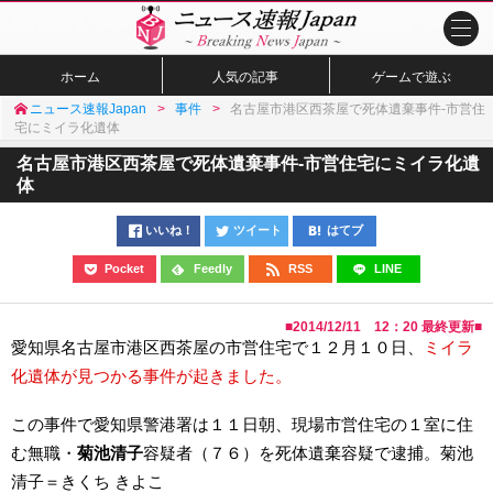
ホーム
人気の記事
ゲームで遊ぶ
ニュース速報Japan
事件
名古屋市港区西茶屋で死体遺棄事件-市営住
宅にミイラ化遺体
名古屋市港区西茶屋で死体遺棄事件-市営住宅にミイラ化遺
体
いいね！
ツイート
はてブ
Pocket
Feedly
RSS
LINE
■
2014/12/11 12：20
最終更新■
愛知県名古屋市港区西茶屋の市営住宅で１２月１０日、
ミイラ
化遺体が見つかる事件が起きました。
この事件で愛知県警港署は１１日朝、現場市営住宅の１室に住
む無職・
菊池清子
容疑者（７６）を死体遺棄容疑で逮捕。菊池
清子＝きくち きよこ