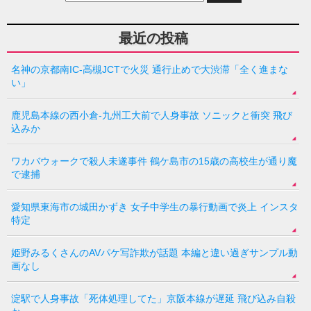
最近の投稿
名神の京都南IC-高槻JCTで火災 通行止めで大渋滞「全く進まな
い」
鹿児島本線の西小倉-九州工大前で人身事故 ソニックと衝突 飛び
込みか
ワカバウォークで殺人未遂事件 鶴ケ島市の15歳の高校生が通り魔
で逮捕
愛知県東海市の城田かずき 女子中学生の暴行動画で炎上 インスタ
特定
姫野みるくさんのAVパケ写詐欺が話題 本編と違い過ぎサンプル動
画なし
淀駅で人身事故「死体処理してた」京阪本線が遅延 飛び込み自殺