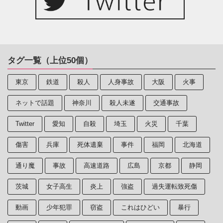
タグ一覧（上位50個）
東京
鉄道
殺人
人身事故
大阪
火事
ネットで話題
神奈川
殺人未遂
交通事故
Twitter
愛知
自殺
埼玉
火災
千葉
傷害
兵庫
死体遺棄
事件
福岡
北海道
通り魔
事故
高速道路
広島
京都
静岡
茨城
女子高生
炎上
強盗
過失運転致死傷
動画
少年犯罪
窃盗
これはひどい
暴行