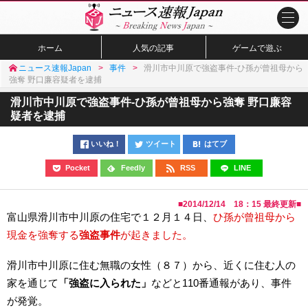
ホーム
人気の記事
ゲームで遊ぶ
ニュース速報Japan
事件
滑川市中川原で強盗事件-ひ孫が曾祖母から
強奪 野口廉容疑者を逮捕
滑川市中川原で強盗事件-ひ孫が曾祖母から強奪 野口廉容
疑者を逮捕
いいね！
ツイート
はてブ
Pocket
Feedly
RSS
LINE
■
2014/12/14 18：15
最終更新■
富山県滑川市中川原の住宅で１２月１４日、
ひ孫が曾祖母から
現金を強奪する
強盗事件
が起きました。
滑川市中川原に住む無職の女性（８７）から、近くに住む人の
家を通じて
「強盗に入られた」
などと110番通報があり、事件
が発覚。