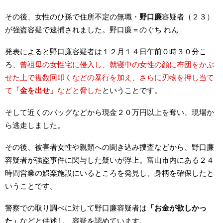
その後、女性のひ孫で住所不定の無職・
野口廉
容疑者（２３）
が強盗容疑で逮捕されました。野口廉＝のぐち れん
発表によると野口廉容疑者は１２月１４日午前０時３０分こ
ろ、
曾祖母の女性宅に侵入し、就寝中の女性の顔に布団をかぶ
せた上で複数回叩くなどの暴行を加え、さらに刃物を押し当て
て
「金を出せ」
などと脅した
ということです。
そして近くのバッグなどから現金２０万円以上を奪い、現場か
ら逃走しました。
その後、被害者女性や親類への聞き込み捜査などから、野口廉
容疑者が強盗事件に関与した疑いが浮上。富山市内にある２４
時間営業の娯楽施設にいるところを発見し、身柄を確保したと
いうことです。
警察での取り調べに対して野口廉容疑者は
「お金が欲しかっ
た」
などと供述し、容疑を認めています。