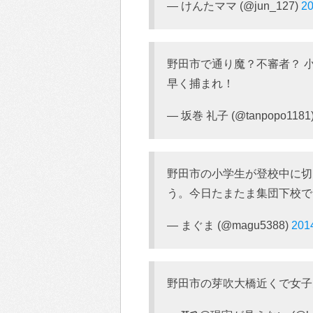
— けんたママ (@jun_127)
20
野田市で通り魔？不審者？ 
早く捕まれ！
— 坂巻 礼子 (@tanpopo1181
野田市の小学生が登校中に切
う。今日たまたま集団下校で
— まぐま (@magu5388)
201
野田市の芽吹大橋近くで女子