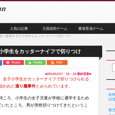
人気の記事
王国攻防ゲーム
農場育成ゲーム
通り魔事件-女子小学生をカッターナイフで切りつけ
子小学生をカッターナイフで切りつけ
Pocket
Feedly
RSS
■
2014/12/17 16：10
最終更新■
、
女子小学生がカッターナイフで切りつけられる
狙われた
通り魔事件
とみられています。
名神
時ころ、小学生の女子児童が学校に通学するため
渋
いていたところ、男が突然切りつけてきたというこ
鹿
ニ