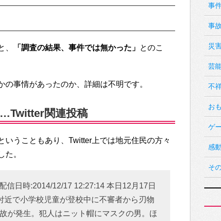
事
事
災
と、
「調査の結果、事件では無かった」
とのこ
芸
かの事情があったのか、詳細は不明です。
不
お
witter関連投稿
ゲ
いうこともあり、Twitter上では地元住民の方々
感
した。
そ
:2014/12/17 12:27:14 本日12月17日
水付近で小学校児童が登校中に不審者から刃物
故が発生。犯人はニット帽にマスクの男。ほ