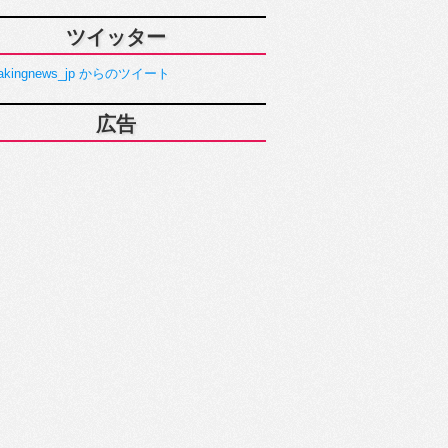
ツイッター
akingnews_jp からのツイート
広告