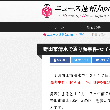
ホーム
新着記事
ニュース速報Japan
事件
野田市清水で
野田市清水で通り魔事件-女
いいね！
ツイート
はてブ
千葉県野田市清水で１２月１７日
傷害事件が起きました。無差別に
発表によると１２月１７日午前７
野田市清水865付近の路上を歩
とです。