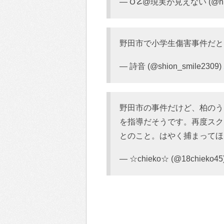
— Ʊ☡@現実が見えない (@hi
野田市で小学生傷害事件だと
— 詩音 (@shion_smile2309)
野田市の事件だけど、柏のう
を指導だそうです。再度スク
とのこと。はやく捕まってほ
— ☆chieko☆ (@18chieko45