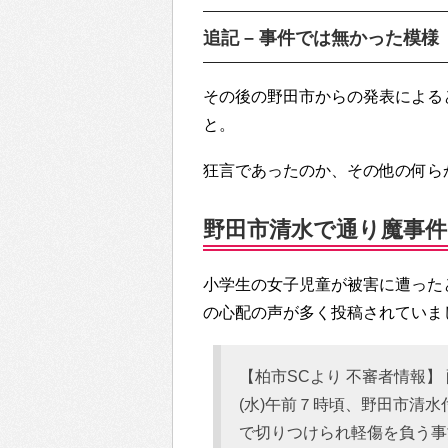
追記 – 事件では無かった模様
その後の野田市からの発表による
と。
狂言であったのか、その他の何ら
野田市清水で通り魔事件…T
小学生の女子児童が被害に遭ったと
の心配の声が多く投稿されていま
【柏市SCより 不審者情報】 配信日時
(水)午前７時頃、野田市清
で切りつけられ軽傷を負う事