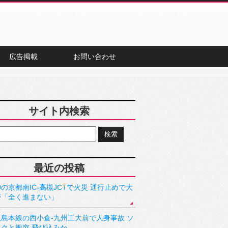
広告掲載
お問い合わせ
サイト内検索
最近の投稿
の京都南IC-高槻JCTで火災 通行止めで大
滞「全く進まない」
児島本線の西小倉-九州工大前で人身事故 ソ
ックと衝突 飛び込みか