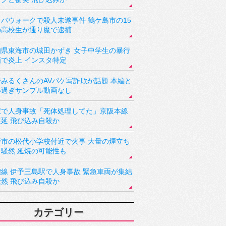
バウォークで殺人未遂事件 鶴ケ島市の15
の高校生が通り魔で逮捕
知県東海市の城田かずき 女子中学生の暴行
画で炎上 インスタ特定
野みるくさんのAVパケ写詐欺が話題 本編と
い過ぎサンプル動画なし
駅で人身事故「死体処理してた」京阪本線
遅延 飛び込み自殺か
野市の松代小学校付近で火事 大量の煙立ち
り騒然 延焼の可能性も
讃線 伊予三島駅で人身事故 緊急車両が集結
騒然 飛び込み自殺か
カテゴリー