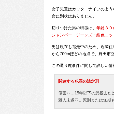
女子児童はカッターナイフのよう
命に別状はありません。
切りつけた男の特徴は、
年齢３０
ジャンパー・ジーンズ・紺色ニッ
男は現在も逃走中のため、近隣住
から700mほどの地点で、野田市
この通り魔事件に関して詳しい情
関連する犯罪の法定刑
傷害罪…15年以下の懲役また
殺人未遂罪…死刑または無期