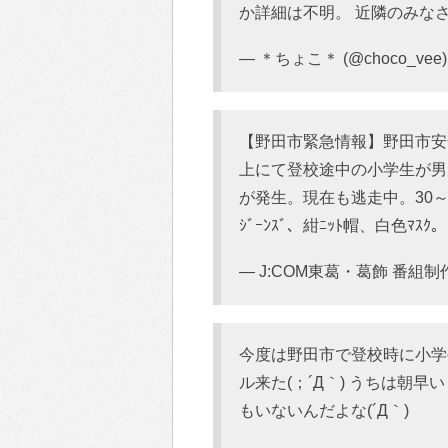
か詳細は不明。 近隣のみな
— ＊ちょこ＊ (@choco_vee
【野田市緊急情報】野田市安全
上にて登校途中の小学生が男に
が発生。現在も逃走中。30～4
ｼﾞｰﾝｽﾞ、紺ﾆｯﾄ帽、白色ﾏｽ
— J:COM東葛・葛飾 番組制作
今度は野田市で登校時に小学
ル来た(；´Д｀) うちは朝
もいないんだよな(´Д｀)