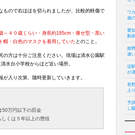
なもので右ほほを切られましたが、比較的軽傷で
ワカ
歳
愛
歳～４０歳くらい・身長約185cm・痩せ型・黒い
動
ト帽・白色のマスクを着用していた
とのこと。
姫
違
民の方は十分ご注意ください。現場は清水公園駅
立清水台小学校からほど近い場所。
淀
が
報が入り次第、随時更新していきます。
長
上
予
し
は50万円以下の罰金
もしくは５年以上の懲役