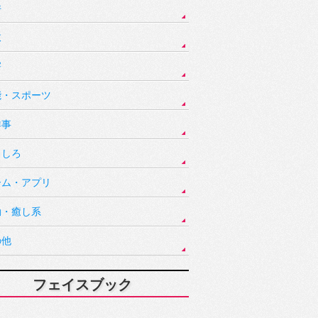
件
故
害
能・スポーツ
祥事
もしろ
ーム・アプリ
動・癒し系
の他
フェイスブック