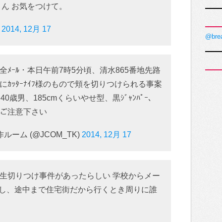
さん お気をつけて。
)
2014, 12月 17
@bre
ﾒｰﾙ・本日午前7時5分頃、清水865番地先路
ｶｯﾀｰﾅｲﾌ様のもので頬を切りつけられる事案
0歳男、185cmくらいやせ型、黒ｼﾞｬﾝﾊﾟｰ、
ｸ。ご注意下さい
ルーム (@JCOM_TK)
2014, 12月 17
生切りつけ事件があったらしい 学校からメー
早いし、途中まで住宅街だから行くとき周りに誰