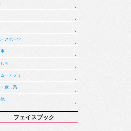
件
故
害
能・スポーツ
祥事
もしろ
ーム・アプリ
動・癒し系
の他
フェイスブック