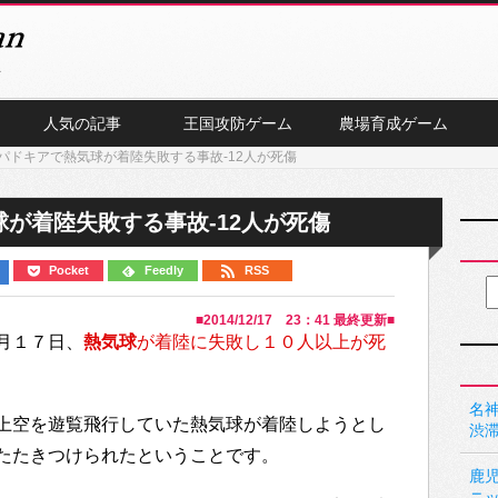
人気の記事
王国攻防ゲーム
農場育成ゲーム
パドキアで熱気球が着陸失敗する事故-12人が死傷
が着陸失敗する事故-12人が死傷
Pocket
Feedly
RSS
■
2014/12/17 23：41
最終更新■
月１７日、
熱気球
が着陸に失敗し１０人以上が死
名神
上空を遊覧飛行していた熱気球が着陸しようとし
渋
たたきつけられたということです。
鹿
ニ