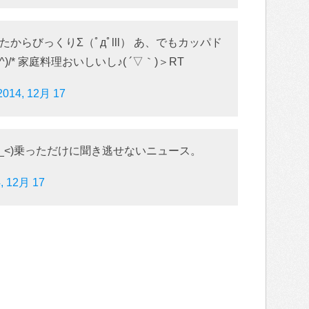
からびっくりΣ（ﾟдﾟlll） あ、でもカッパド
)/* 家庭料理おいしいし♪( ´▽｀)＞RT
2014, 12月 17
_<)乗っただけに聞き逃せないニュース。
, 12月 17