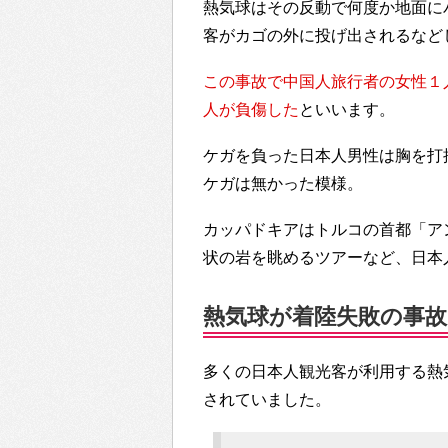
熱気球はその反動で何度か地面に
客がカゴの外に投げ出されるなど
この事故で中国人旅行者の女性１
人が負傷した
といいます。
ケガを負った日本人男性は胸を打
ケガは無かった模様。
カッパドキアはトルコの首都「ア
状の岩を眺めるツアーなど、日本
熱気球が着陸失敗の事故…T
多くの日本人観光客が利用する熱気
されていました。