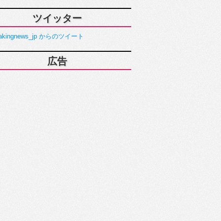
ツイッター
akingnews_jp からのツイート
広告