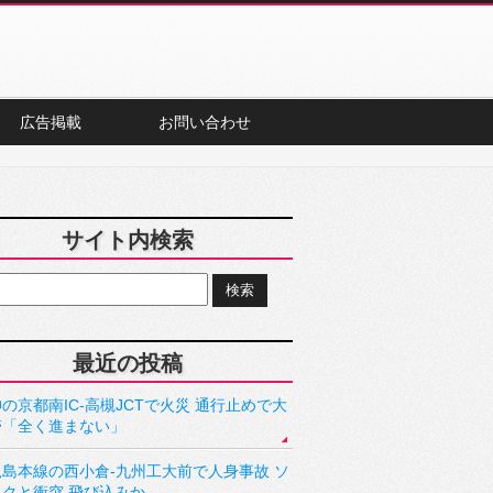
広告掲載
お問い合わせ
サイト内検索
最近の投稿
の京都南IC-高槻JCTで火災 通行止めで大
滞「全く進まない」
児島本線の西小倉-九州工大前で人身事故 ソ
ックと衝突 飛び込みか