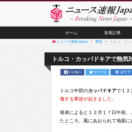
ホーム
新着記事
ニュース速報Japan
事故
トルコ・カッ
トルコ・カッパドキアで熱気球
いいね！
ツイート
はてブ
トルコ中部の
カッパドキア
で１２
傷する事故が起きました。
発表によると１２月１７日午前、
たところ、風にあおられて地面に