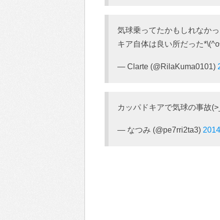
気球乗ってたかもしれなかった
キア自体は良い所だった*\(^o^
— Clarte (@RilaKuma0101)
カッパドキアで気球の事故(>
— なつみ (@pe7rri2ta3)
2014