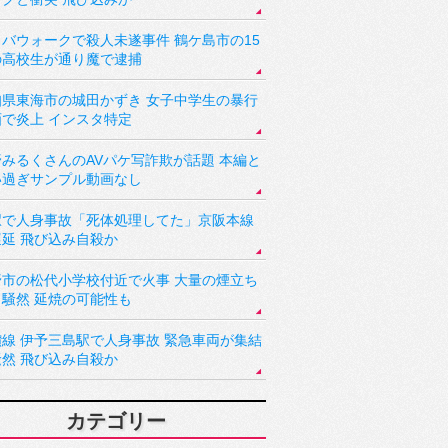
バウォークで殺人未遂事件 鶴ケ島市の15
の高校生が通り魔で逮捕
知県東海市の城田かずき 女子中学生の暴行
画で炎上 インスタ特定
野みるくさんのAVパケ写詐欺が話題 本編と
い過ぎサンプル動画なし
駅で人身事故「死体処理してた」京阪本線
遅延 飛び込み自殺か
野市の松代小学校付近で火事 大量の煙立ち
り騒然 延焼の可能性も
讃線 伊予三島駅で人身事故 緊急車両が集結
騒然 飛び込み自殺か
カテゴリー