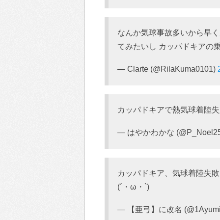
なんか気球事故多いから早く
てみたいし カッパドキアの
— Clarte (@RilaKuma0101)
カッパドキアで熱気球着陸失
— はやかわかな (@P_Noel2
カッパドキア、気球着陸失敗
(´・ω・`)
— 【亜弓】に改名 (@1Ayumi