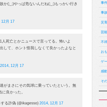
事
(;_;)やっぱ危ないんだね(;_;)もっかい行き
事
, 12月 17
災
芸
1人死亡とかニュースで言ってる。怖いよ
不
出して、ホント怪我しなくて良かったよなと
お
ゲ
2014, 12月 17
感
そ
達がまさにその気球に乗っていたという。無
本当に良かった。
詐偽 (@ikagesso)
2014, 12月 17