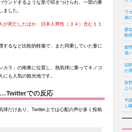
バウンドするような形で叩きつけられ、一部の乗
しました。
ワカ
歳
人が死亡したほか、日本人男性（３４）含む１１
愛
動
撲するなど比較的軽傷で、また同乗していた妻に
姫
違
淀
ンカラ」の南東に位置し、熱気球に乗ってキノコ
が
人にも人気の観光地です。
長
上
witterでの反応
予
し
球だけあり、Twitter上では心配の声が多く投稿